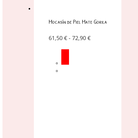
Mocasín de Piel Mate Gorila
61,50
€
-
72,90
€