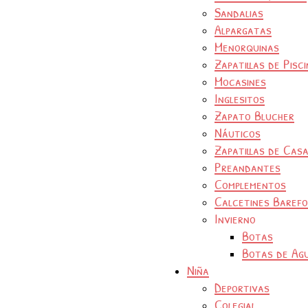
Sandalias
Alpargatas
Menorquinas
Zapatillas de Pisc
Mocasines
Inglesitos
Zapato Blucher
Náuticos
Zapatillas de Cas
Preandantes
Complementos
Calcetines Baref
Invierno
Botas
Botas de Ag
Niña
Deportivas
Colegial