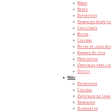
Niñas
Bebés
Deportivas
Sandalias respetu
Calcetines
Botas
Colegial
Botas de agua re
Bambas de tela
Merceditas
Zapatillas para ca
Outlet
Niño
Deportivas
Colegial
Zapatillas de Lona
Sandalias
Alpargatas