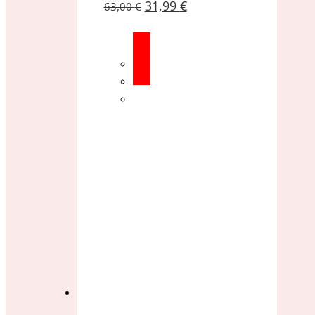
31,99
€
63,00
€