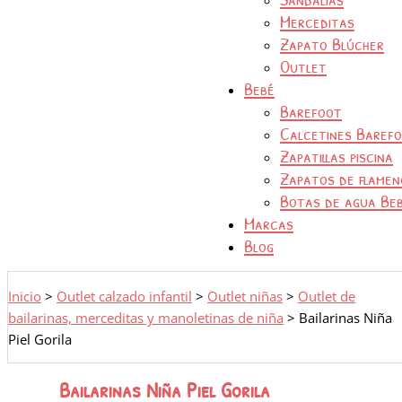
Merceditas
Zapato Blúcher
Outlet
Bebé
Barefoot
Calcetines Baref
Zapatillas piscina
Zapatos de flamen
Botas de agua Be
Marcas
Blog
Inicio
>
Outlet calzado infantil
>
Outlet niñas
>
Outlet de
bailarinas, merceditas y manoletinas de niña
>
Bailarinas Niña
Piel Gorila
Bailarinas Niña Piel Gorila