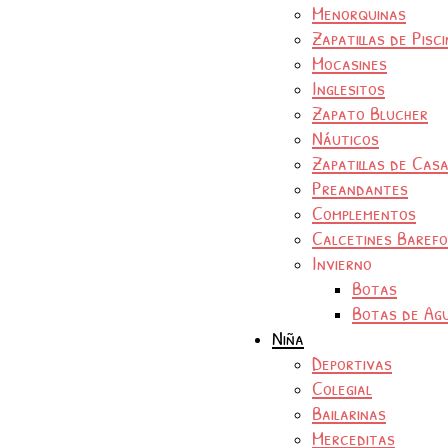
Menorquinas
Zapatillas de Pisc
Mocasines
Inglesitos
Zapato Blucher
Náuticos
Zapatillas de Cas
Preandantes
Complementos
Calcetines Baref
Invierno
Botas
Botas de Ag
Niña
Deportivas
Colegial
Bailarinas
Merceditas