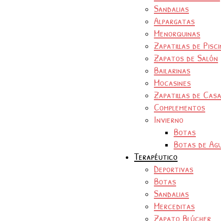
Sandalias
Alpargatas
Menorquinas
Zapatillas de Pisc
Zapatos de Salón
Bailarinas
Mocasines
Zapatillas de Cas
Complementos
Invierno
Botas
Botas de Ag
Terapéutico
Deportivas
Botas
Sandalias
Merceditas
Zapato Blúcher