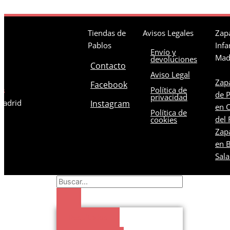
Tiendas de
Avisos Legales
Zapa
Pablos
Infa
Envío y
Mad
devoluciones
Contacto
Aviso Legal
Zapa
Facebook
Política de
os
de 
privacidad
 Madrid
Instagram
en C
Política de
del 
cookies
Zapa
en B
Sal
Search
...
Resultados