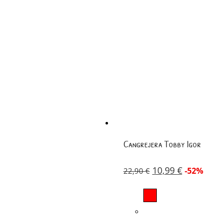
Cangrejera Tobby Igor
10,99
€
-52%
22,90
€