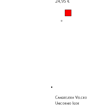
24,95
€
Cangrejera Velcro
Unicornio Igor