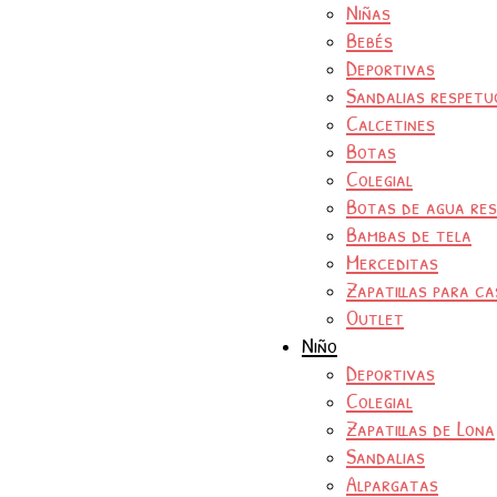
Niñas
Bebés
Deportivas
Sandalias respetu
Calcetines
Botas
Colegial
Botas de agua re
Bambas de tela
Merceditas
Zapatillas para ca
Outlet
Niño
Deportivas
Colegial
Zapatillas de Lona
Sandalias
Alpargatas