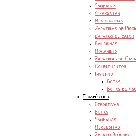
Sandalias
Alpargatas
Menorquinas
Zapatillas de Pisc
Zapatos de Salón
Bailarinas
Mocasines
Zapatillas de Cas
Complementos
Invierno
Botas
Botas de Ag
Terapéutico
Deportivas
Botas
Sandalias
Merceditas
Zapato Blúcher