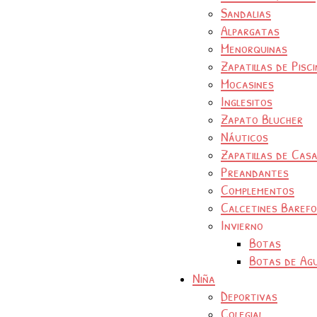
Sandalias
Alpargatas
Menorquinas
Zapatillas de Pisc
Mocasines
Inglesitos
Zapato Blucher
Náuticos
Zapatillas de Cas
Preandantes
Complementos
Calcetines Baref
Invierno
Botas
Botas de Ag
Niña
Deportivas
Colegial