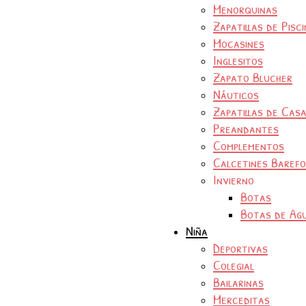
Menorquinas
Zapatillas de Pisc
Mocasines
Inglesitos
Zapato Blucher
Náuticos
Zapatillas de Cas
Preandantes
Complementos
Calcetines Baref
Invierno
Botas
Botas de Ag
Niña
Deportivas
Colegial
Bailarinas
Merceditas