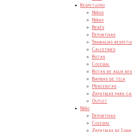
Respetuoso
Niños
Niñas
Bebés
Deportivas
Sandalias respetu
Calcetines
Botas
Colegial
Botas de agua re
Bambas de tela
Merceditas
Zapatillas para ca
Outlet
Niño
Deportivas
Colegial
Zapatillas de Lona