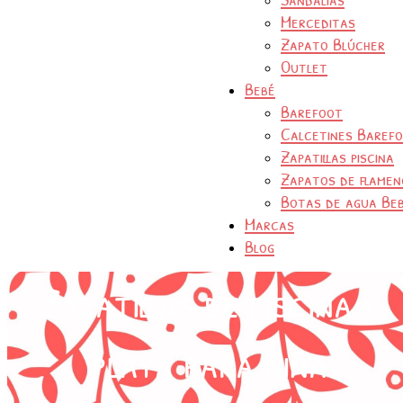
Merceditas
Zapato Blúcher
Outlet
Bebé
Barefoot
Calcetines Baref
Zapatillas piscina
Zapatos de flamen
Botas de agua Be
Marcas
Blog
Zapatillas de piscina y
playa para niña