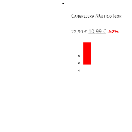
Cangrejera Náutico Igor
10,99
€
-52%
22,90
€