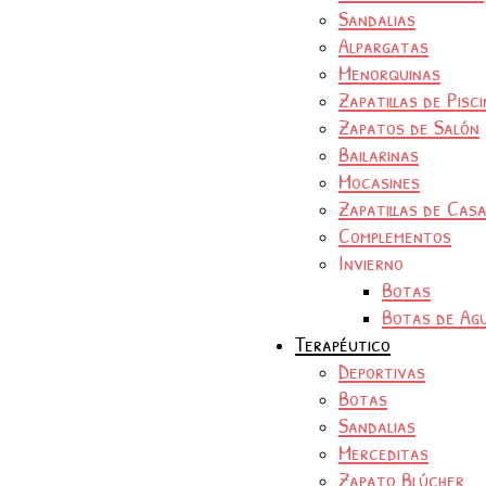
Sandalias
Alpargatas
Menorquinas
Zapatillas de Pisc
Zapatos de Salón
Bailarinas
Mocasines
Zapatillas de Cas
Complementos
Invierno
Botas
Botas de Ag
Terapéutico
Deportivas
Botas
Sandalias
Merceditas
Zapato Blúcher