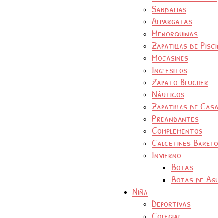
Sandalias
Alpargatas
Menorquinas
Zapatillas de Pisc
Mocasines
Inglesitos
Zapato Blucher
Náuticos
Zapatillas de Cas
Preandantes
Complementos
Calcetines Baref
Invierno
Botas
Botas de Ag
Niña
Deportivas
Colegial