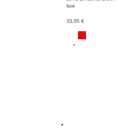
Igor
33,95
€