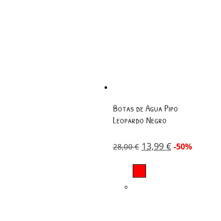
Botas de Agua Pipo
Leopardo Negro
13,99
€
-50%
28,00
€