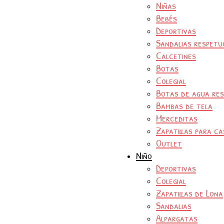
Niñas
Bebés
Deportivas
Sandalias respetu
Calcetines
Botas
Colegial
Botas de agua re
Bambas de tela
Merceditas
Zapatillas para ca
Outlet
Niño
Deportivas
Colegial
Zapatillas de Lona
Sandalias
Alpargatas