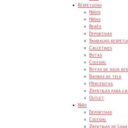
Respetuoso
Niños
Niñas
Bebés
Deportivas
Sandalias respetu
Calcetines
Botas
Colegial
Botas de agua re
Bambas de tela
Merceditas
Zapatillas para ca
Outlet
Niño
Deportivas
Colegial
Zapatillas de Lona