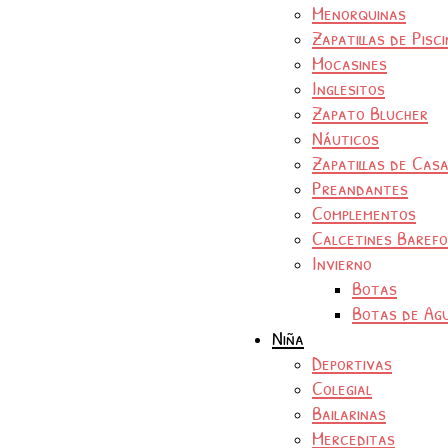
Menorquinas
Zapatillas de Pisc
Mocasines
Inglesitos
Zapato Blucher
Náuticos
Zapatillas de Cas
Preandantes
Complementos
Calcetines Baref
Invierno
Botas
Botas de Ag
Niña
Deportivas
Colegial
Bailarinas
Merceditas