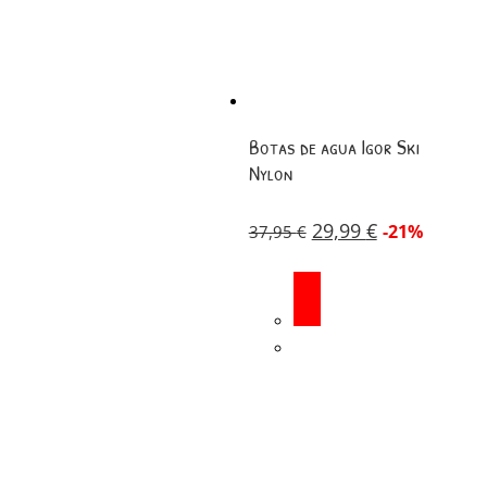
Botas de agua Igor Ski
Nylon
29,99
€
-21%
37,95
€