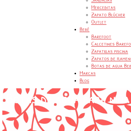
Merceditas
Zapato Blúcher
Outlet
Bebé
Barefoot
Calcetines Baref
Zapatillas piscina
Zapatos de flamen
Botas de agua Be
Marcas
Blog
Botas de agua para niña