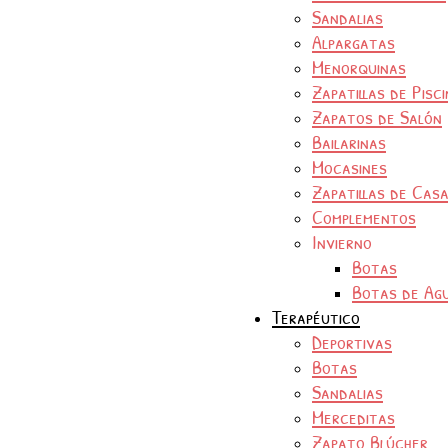
Sandalias
Alpargatas
Menorquinas
Zapatillas de Pisc
Zapatos de Salón
Bailarinas
Mocasines
Zapatillas de Cas
Complementos
Invierno
Botas
Botas de Ag
Terapéutico
Deportivas
Botas
Sandalias
Merceditas
Zapato Blúcher