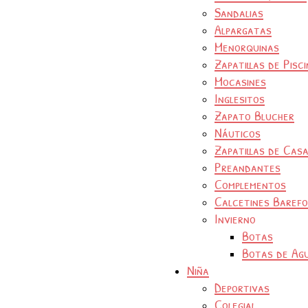
Sandalias
Alpargatas
Menorquinas
Zapatillas de Pisc
Mocasines
Inglesitos
Zapato Blucher
Náuticos
Zapatillas de Cas
Preandantes
Complementos
Calcetines Baref
Invierno
Botas
Botas de Ag
Niña
Deportivas
Colegial