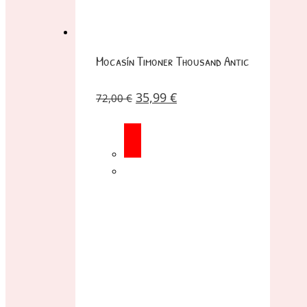
Mocasín Timoner Thousand Antic
35,99
€
72,00
€