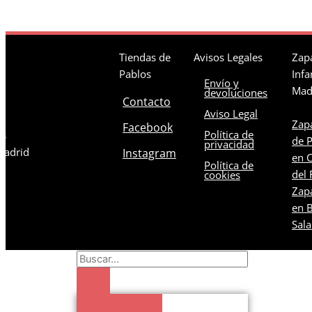
Tiendas de
Avisos Legales
Zapa
Pablos
Infa
Envío y
Mad
devoluciones
Contacto
Aviso Legal
Zapa
Facebook
Política de
os
de 
privacidad
 Madrid
Instagram
en C
Política de
del 
cookies
Zapa
en B
Sal
Search
...
Resultados