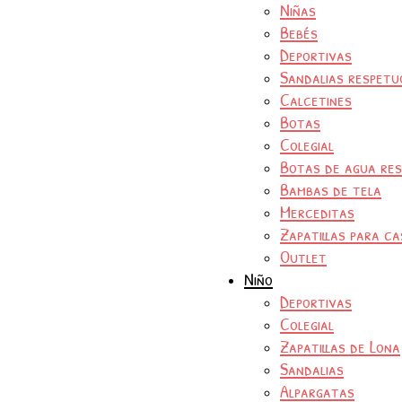
Niñas
Bebés
Deportivas
Sandalias respetu
Calcetines
Botas
Colegial
Botas de agua re
Bambas de tela
Merceditas
Zapatillas para ca
Outlet
Niño
Deportivas
Colegial
Zapatillas de Lona
Sandalias
Alpargatas