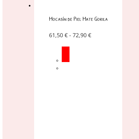
Mocasín de Piel Mate Gorila
61,50
€
-
72,90
€