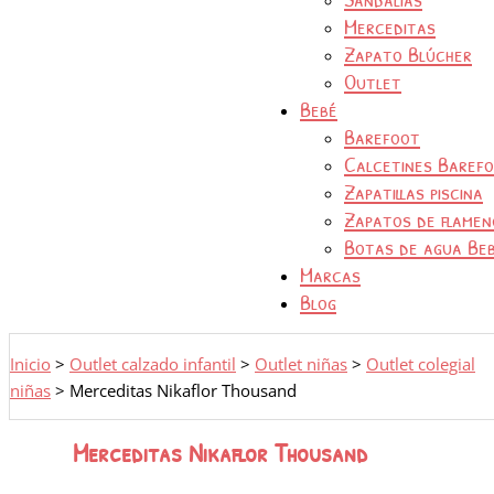
Merceditas
Zapato Blúcher
Outlet
Bebé
Barefoot
Calcetines Baref
Zapatillas piscina
Zapatos de flamen
Botas de agua Be
Marcas
Blog
Inicio
>
Outlet calzado infantil
>
Outlet niñas
>
Outlet colegial
niñas
>
Merceditas Nikaflor Thousand
Merceditas Nikaflor Thousand