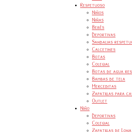
Respetuoso
Niños
Niñas
Bebés
Deportivas
Sandalias respetu
Calcetines
Botas
Colegial
Botas de agua re
Bambas de tela
Merceditas
Zapatillas para ca
Outlet
Niño
Deportivas
Colegial
Zapatillas de Lona