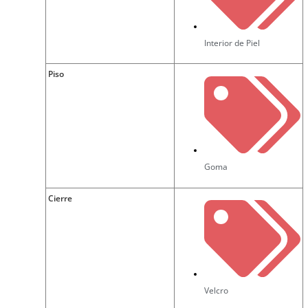
Interior de Piel
Piso
Goma
Cierre
Velcro