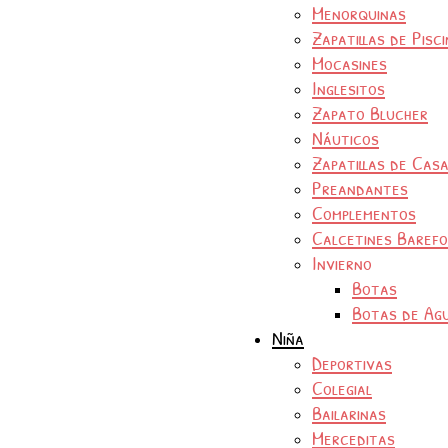
Menorquinas
Zapatillas de Pisc
Mocasines
Inglesitos
Zapato Blucher
Náuticos
Zapatillas de Cas
Preandantes
Complementos
Calcetines Baref
Invierno
Botas
Botas de Ag
Niña
Deportivas
Colegial
Bailarinas
Merceditas