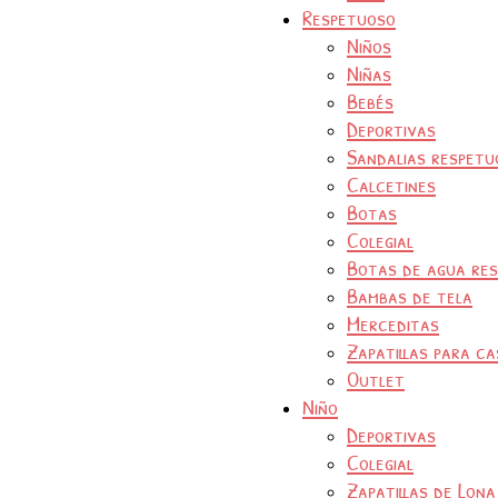
Respetuoso
Niños
Niñas
Bebés
Deportivas
Sandalias respetu
Calcetines
Botas
Colegial
Botas de agua re
Bambas de tela
Merceditas
Zapatillas para ca
Outlet
Niño
Deportivas
Colegial
Zapatillas de Lona