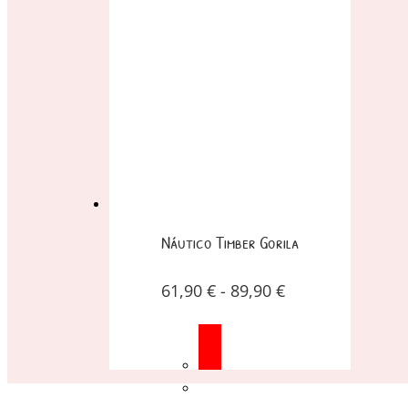
Náutico Timber Gorila
61,90
€
-
89,90
€