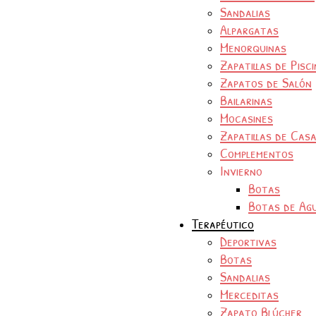
Sandalias
Alpargatas
Menorquinas
Zapatillas de Pisc
Zapatos de Salón
Bailarinas
Mocasines
Zapatillas de Cas
Complementos
Invierno
Botas
Botas de Ag
Terapéutico
Deportivas
Botas
Sandalias
Merceditas
Zapato Blúcher