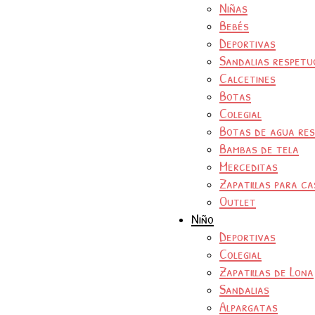
Niñas
Bebés
Deportivas
Sandalias respetu
Calcetines
Botas
Colegial
Botas de agua re
Bambas de tela
Merceditas
Zapatillas para ca
Outlet
Niño
Deportivas
Colegial
Zapatillas de Lona
Sandalias
Alpargatas