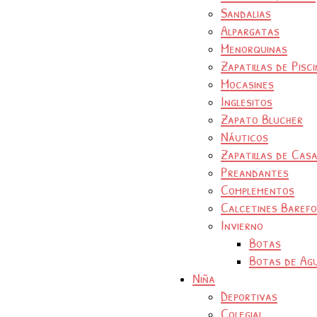
Sandalias
Alpargatas
Menorquinas
Zapatillas de Pisc
Mocasines
Inglesitos
Zapato Blucher
Náuticos
Zapatillas de Cas
Preandantes
Complementos
Calcetines Baref
Invierno
Botas
Botas de Ag
Niña
Deportivas
Colegial