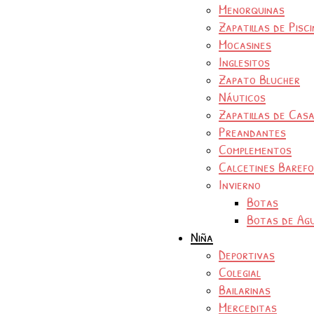
Menorquinas
Zapatillas de Pisc
Mocasines
Inglesitos
Zapato Blucher
Náuticos
Zapatillas de Cas
Preandantes
Complementos
Calcetines Baref
Invierno
Botas
Botas de Ag
Niña
Deportivas
Colegial
Bailarinas
Merceditas