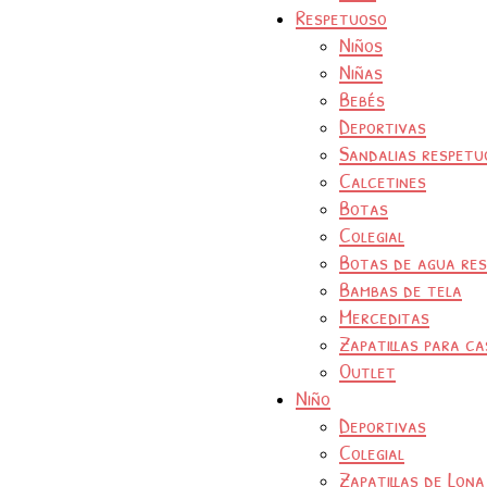
Respetuoso
Niños
Niñas
Bebés
Deportivas
Sandalias respetu
Calcetines
Botas
Colegial
Botas de agua re
Bambas de tela
Merceditas
Zapatillas para ca
Outlet
Niño
Deportivas
Colegial
Zapatillas de Lona