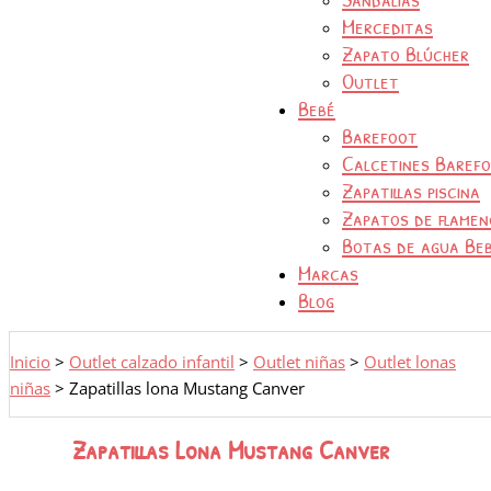
Merceditas
Zapato Blúcher
Outlet
Bebé
Barefoot
Calcetines Baref
Zapatillas piscina
Zapatos de flamen
Botas de agua Be
Marcas
Blog
Inicio
>
Outlet calzado infantil
>
Outlet niñas
>
Outlet lonas
niñas
>
Zapatillas lona Mustang Canver
Zapatillas Lona Mustang Canver