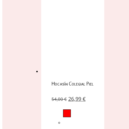
Mocasín Colegial Piel
26,99
€
54,00
€