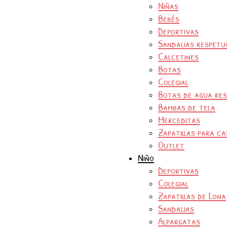
Niñas
Bebés
Deportivas
Sandalias respetu
Calcetines
Botas
Colegial
Botas de agua re
Bambas de tela
Merceditas
Zapatillas para ca
Outlet
Niño
Deportivas
Colegial
Zapatillas de Lona
Sandalias
Alpargatas