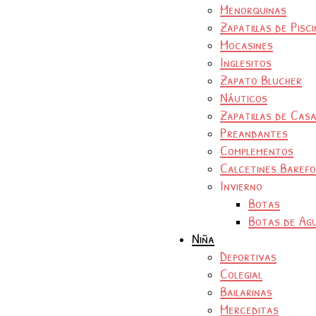
Menorquinas
Zapatillas de Pisc
Mocasines
Inglesitos
Zapato Blucher
Náuticos
Zapatillas de Cas
Preandantes
Complementos
Calcetines Baref
Invierno
Botas
Botas de Ag
Niña
Deportivas
Colegial
Bailarinas
Merceditas