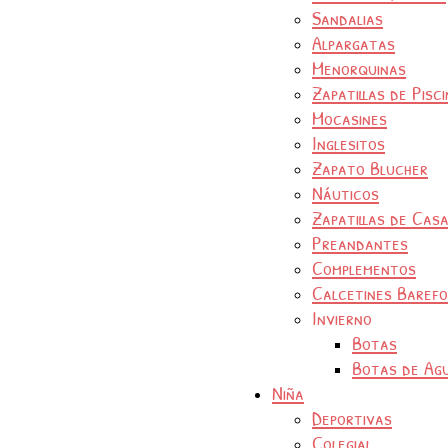
Sandalias
Alpargatas
Menorquinas
Zapatillas de Pisc
Mocasines
Inglesitos
Zapato Blucher
Náuticos
Zapatillas de Cas
Preandantes
Complementos
Calcetines Baref
Invierno
Botas
Botas de Ag
Niña
Deportivas
Colegial