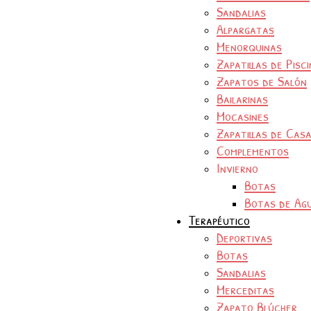
Sandalias
Alpargatas
Menorquinas
Zapatillas de Pisc
Zapatos de Salón
Bailarinas
Mocasines
Zapatillas de Cas
Complementos
Invierno
Botas
Botas de Ag
Terapéutico
Deportivas
Botas
Sandalias
Merceditas
Zapato Blúcher