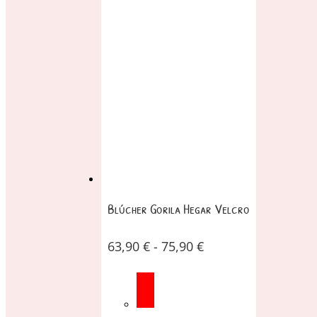
Blúcher Gorila Hegar Velcro
63,90
€
-
75,90
€