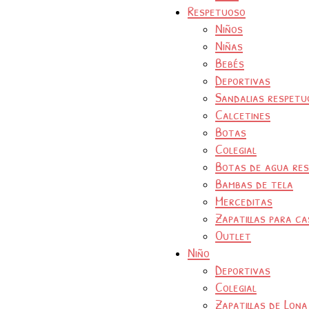
Respetuoso
Niños
Niñas
Bebés
Deportivas
Sandalias respetu
Calcetines
Botas
Colegial
Botas de agua re
Bambas de tela
Merceditas
Zapatillas para ca
Outlet
Niño
Deportivas
Colegial
Zapatillas de Lona