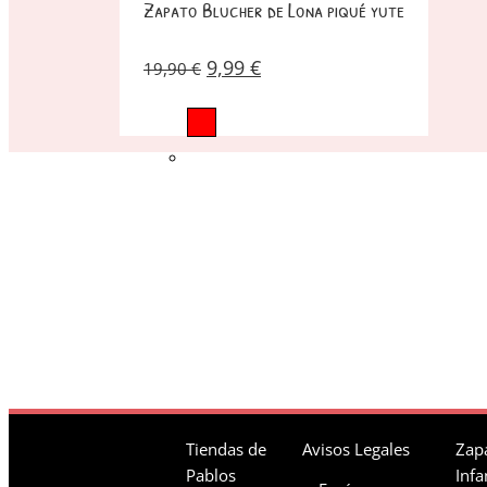
Zapato Blucher de Lona piqué yute
9,99
€
19,90
€
Tiendas de
Avisos Legales
Zapa
Pablos
Infa