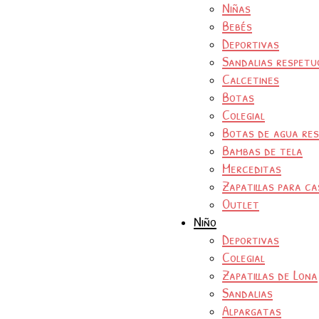
Niñas
Bebés
Deportivas
Sandalias respetu
Calcetines
Botas
Colegial
Botas de agua re
Bambas de tela
Merceditas
Zapatillas para ca
Outlet
Niño
Deportivas
Colegial
Zapatillas de Lona
Sandalias
Alpargatas