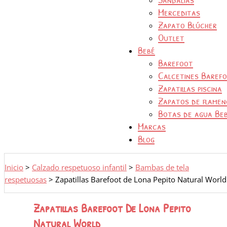
Merceditas
Zapato Blúcher
Outlet
Bebé
Barefoot
Calcetines Baref
Zapatillas piscina
Zapatos de flamen
Botas de agua Be
Marcas
Blog
Inicio
>
Calzado respetuoso infantil
>
Bambas de tela
respetuosas
>
Zapatillas Barefoot de Lona Pepito Natural World
Zapatillas Barefoot De Lona Pepito
Natural World