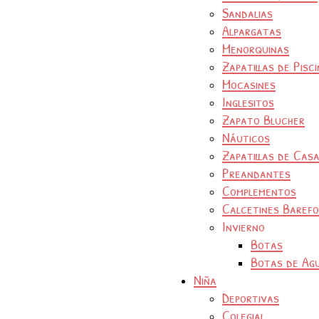
Sandalias
Alpargatas
Menorquinas
Zapatillas de Pisc
Mocasines
Inglesitos
Zapato Blucher
Náuticos
Zapatillas de Cas
Preandantes
Complementos
Calcetines Baref
Invierno
Botas
Botas de Ag
Niña
Deportivas
Colegial