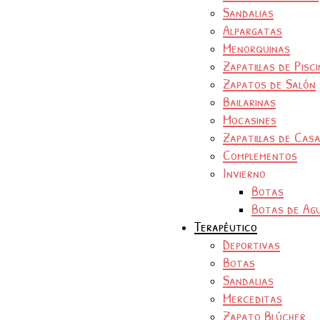
Sandalias
Alpargatas
Menorquinas
Zapatillas de Pisc
Zapatos de Salón
Bailarinas
Mocasines
Zapatillas de Cas
Complementos
Invierno
Botas
Botas de Ag
Terapéutico
Deportivas
Botas
Sandalias
Merceditas
Zapato Blúcher