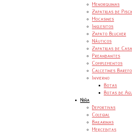
Menorquinas
Zapatillas de Pisc
Mocasines
Inglesitos
Zapato Blucher
Náuticos
Zapatillas de Cas
Preandantes
Complementos
Calcetines Baref
Invierno
Botas
Botas de Ag
Niña
Deportivas
Colegial
Bailarinas
Merceditas