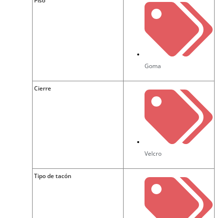
Piso
Goma
Cierre
Velcro
Tipo de tacón