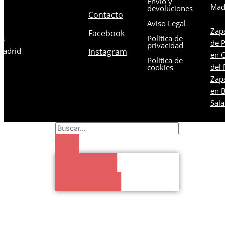
Envío y
Mad
devoluciones
Contacto
Aviso Legal
Zapa
Facebook
Política de
os
de 
privacidad
 Madrid
Instagram
en C
Política de
del 
cookies
Zapa
en B
Sal
Search
...
Resultados
Buscar todo