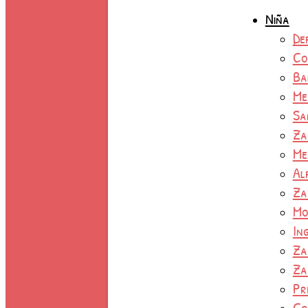
Niña
De
Co
Ba
Me
Sa
Za
Me
Al
Za
Mo
In
Za
Za
Pr
Co