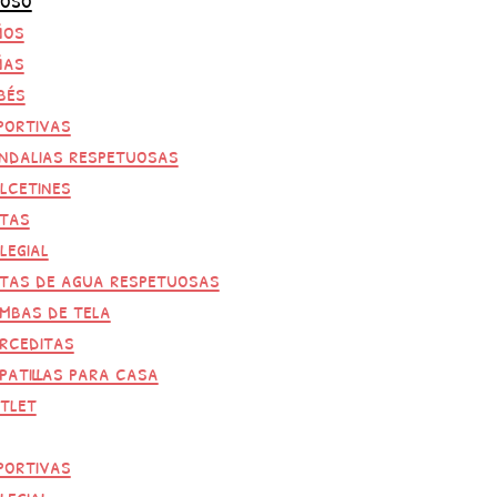
ños
ñas
bés
portivas
ndalias respetuosas
lcetines
tas
legial
tas de agua respetuosas
mbas de tela
rceditas
patillas para casa
tlet
portivas
legial