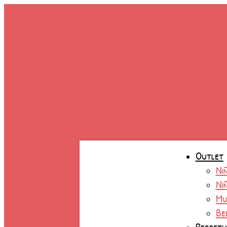
Ir
al
contenido
Outlet
Ni
Ni
Mu
Be
Respet