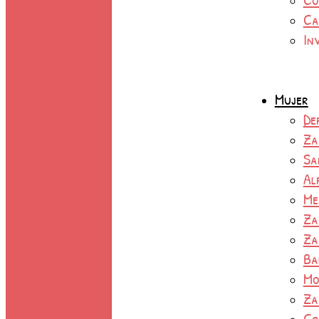
Ca
In
Mujer
De
Za
Sa
Al
Me
Za
Za
Ba
Mo
Za
Co