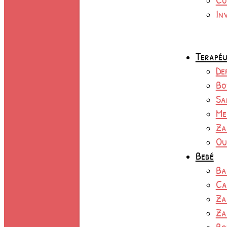
In
Terapéu
De
Bo
Sa
Me
Za
Ou
Bebé
Ba
Ca
Za
Za
Bo