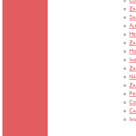
Za
Sa
Al
Me
Za
Mo
In
Za
Ná
Za
Pr
Co
Ca
In