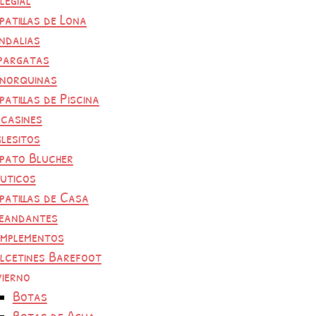
patillas de Lona
ndalias
pargatas
norquinas
patillas de Piscina
casines
glesitos
pato Blucher
uticos
patillas de Casa
eandantes
mplementos
lcetines Barefoot
vierno
Botas
Botas de Agua