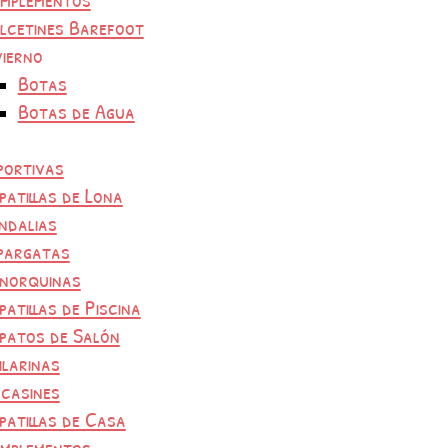
lcetines Barefoot
vierno
Botas
Botas de Agua
portivas
patillas de Lona
ndalias
pargatas
norquinas
patillas de Piscina
patos de Salón
ilarinas
casines
patillas de Casa
mplementos