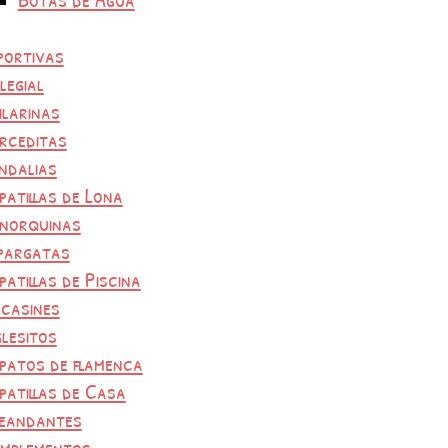
portivas
legial
ilarinas
rceditas
ndalias
patillas de Lona
norquinas
pargatas
patillas de Piscina
casines
glesitos
patos de flamenca
patillas de Casa
eandantes
mplementos