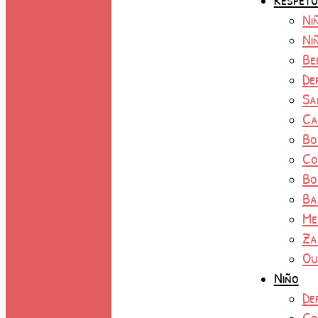
Ni
Ni
Be
De
Sa
Ca
Bo
Co
Bo
Ba
Me
Za
Ou
Niño
De
Co