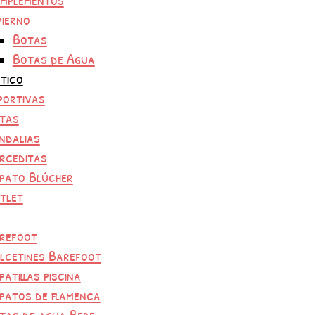
vierno
Botas
Botas de Agua
tico
portivas
tas
ndalias
rceditas
pato Blúcher
tlet
refoot
lcetines Barefoot
patillas piscina
patos de flamenca
tas de agua Bebe