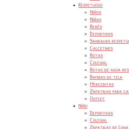
Respetuoso
Niños
Niñas
Bebés
Deportivas
Sandalias respetu
Calcetines
Botas
Colegial
Botas de agua re
Bambas de tela
Merceditas
Zapatillas para ca
Outlet
Niño
Deportivas
Colegial
Zapatillas de Lona