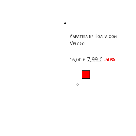
Zapatilla de Toalla con
Velcro
7,99
€
-50%
16,00
€