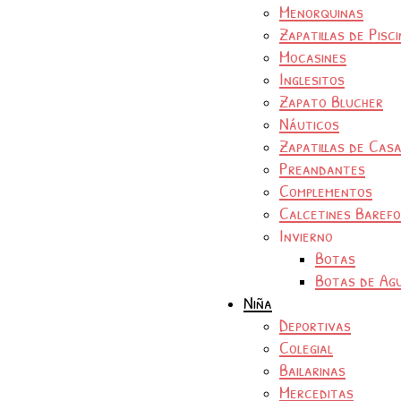
Menorquinas
Zapatillas de Pisc
Mocasines
Inglesitos
Zapato Blucher
Náuticos
Zapatillas de Cas
Preandantes
Complementos
Calcetines Baref
Invierno
Botas
Botas de Ag
Niña
Deportivas
Colegial
Bailarinas
Merceditas