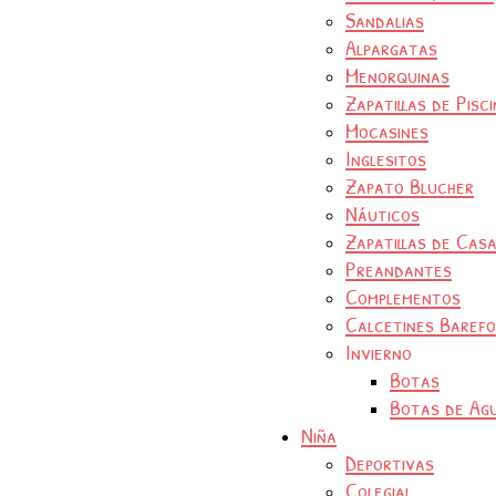
Sandalias
Alpargatas
Menorquinas
Zapatillas de Pisc
Mocasines
Inglesitos
Zapato Blucher
Náuticos
Zapatillas de Cas
Preandantes
Complementos
Calcetines Baref
Invierno
Botas
Botas de Ag
Niña
Deportivas
Colegial