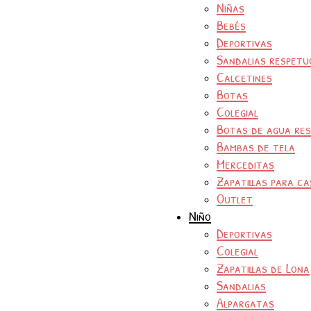
Niñas
Bebés
Deportivas
Sandalias respetu
Calcetines
Botas
Colegial
Botas de agua re
Bambas de tela
Merceditas
Zapatillas para ca
Outlet
Niño
Deportivas
Colegial
Zapatillas de Lona
Sandalias
Alpargatas