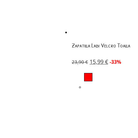
Zapatilla Ladi Velcro Toalla
15,99
€
-33%
23,90
€