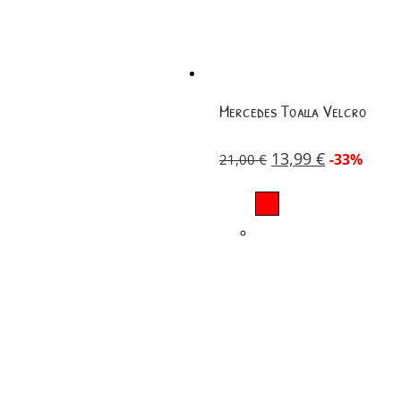
Mercedes Toalla Velcro
13,99
€
-33%
21,00
€