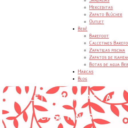
Merceditas
Zapato Blúcher
Outlet
Bebé
Barefoot
Calcetines Baref
Zapatillas piscina
Zapatos de flamen
Botas de agua Be
Marcas
Blog
Outlet zapatillas para
casa niñas