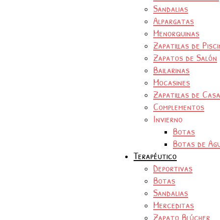
Sandalias
Alpargatas
Menorquinas
Zapatillas de Pisc
Zapatos de Salón
Bailarinas
Mocasines
Zapatillas de Cas
Complementos
Invierno
Botas
Botas de Ag
Terapéutico
Deportivas
Botas
Sandalias
Merceditas
Zapato Blúcher