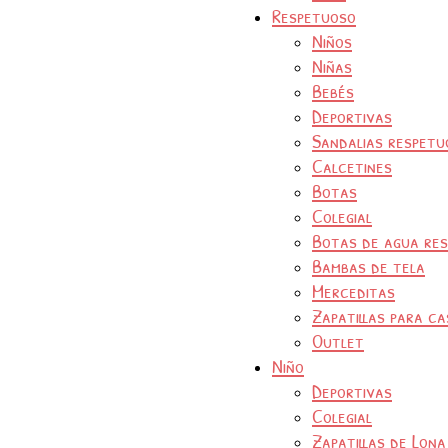
Respetuoso
Niños
Niñas
Bebés
Deportivas
Sandalias respetu
Calcetines
Botas
Colegial
Botas de agua re
Bambas de tela
Merceditas
Zapatillas para ca
Outlet
Niño
Deportivas
Colegial
Zapatillas de Lona