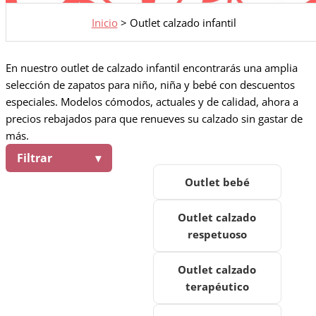
Inicio
>
Outlet calzado infantil
En nuestro outlet de calzado infantil encontrarás una amplia
selección de zapatos para niño, niña y bebé con descuentos
especiales. Modelos cómodos, actuales y de calidad, ahora a
precios rebajados para que renueves su calzado sin gastar de
más.
Filtrar
Outlet bebé
Outlet calzado
respetuoso
Outlet calzado
terapéutico