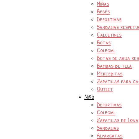
Niñas
Bebés
Deportivas
Sandalias respetu
Calcetines
Botas
Colegial
Botas de agua re
Bambas de tela
Merceditas
Zapatillas para ca
Outlet
Niño
Deportivas
Colegial
Zapatillas de Lona
Sandalias
Alpargatas