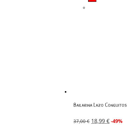
Bailarina Lazo Conguitos
18,99
€
-49%
37,00
€