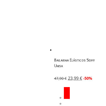
Bailarina Elásticos Seimy
Unisa
23,99
€
-50%
47,90
€