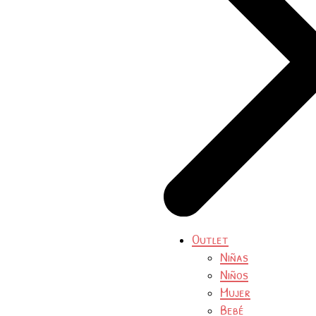
Outlet
Niñas
Niños
Mujer
Bebé