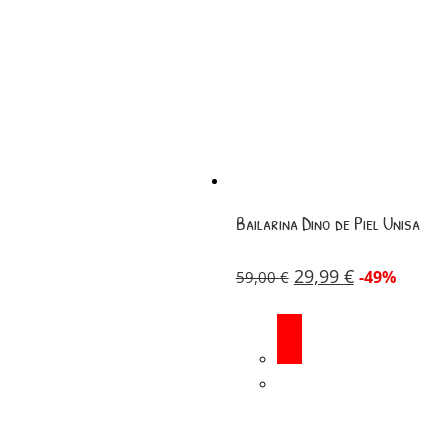
Bailarina Dino de Piel Unisa
29,99
€
-49%
59,00
€