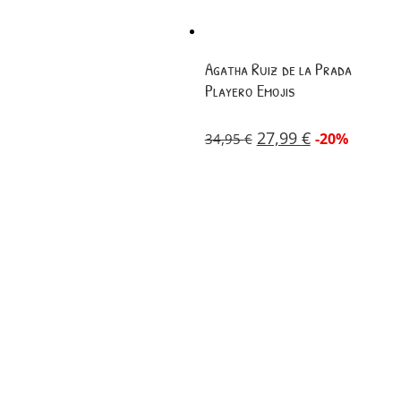
Agatha Ruiz de la Prada
Playero Emojis
27,99
€
-20%
34,95
€