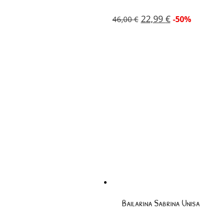
22,99
€
-50%
46,00
€
Bailarina Sabrina Unisa