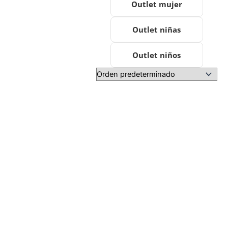
Outlet mujer
Outlet niñas
Outlet niños