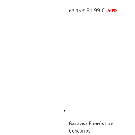
31,99
€
-50%
63,95
€
Bailarina Pompón Lux
Conguitos