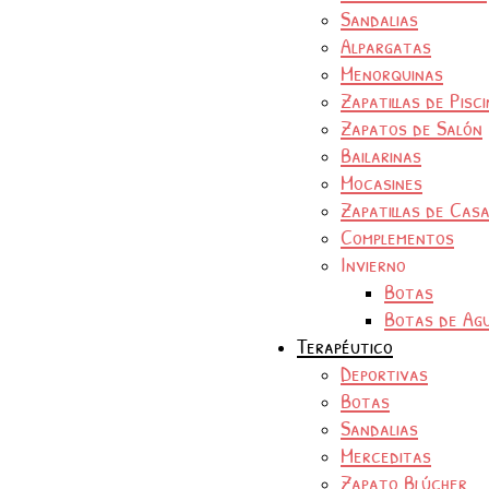
Sandalias
Alpargatas
Menorquinas
Zapatillas de Pisc
Zapatos de Salón
Bailarinas
Mocasines
Zapatillas de Cas
Complementos
Invierno
Botas
Botas de Ag
Terapéutico
Deportivas
Botas
Sandalias
Merceditas
Zapato Blúcher