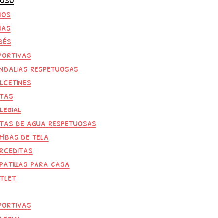
ños
ñas
bés
portivas
ndalias respetuosas
lcetines
tas
legial
tas de agua respetuosas
mbas de tela
rceditas
patillas para casa
tlet
portivas
legial