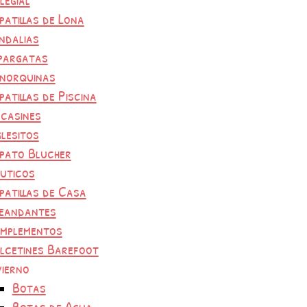
patillas de Lona
ndalias
pargatas
norquinas
patillas de Piscina
casines
glesitos
pato Blucher
uticos
patillas de Casa
eandantes
mplementos
lcetines Barefoot
vierno
Botas
Botas de Agua