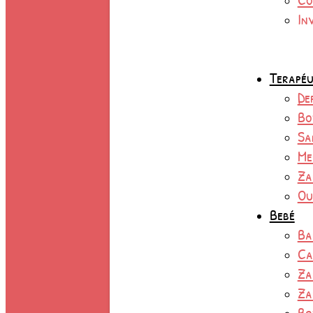
In
Terapéu
De
Bo
Sa
Me
Za
Ou
Bebé
Ba
Ca
Za
Za
Bo