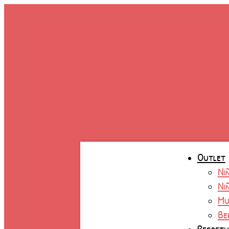
Ir
al
contenido
Outlet
Ni
Ni
Mu
Be
Respet