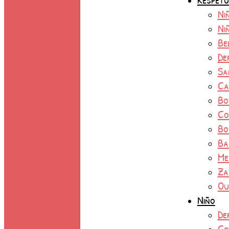
Ni
Ni
Be
De
Sa
Ca
Bo
Co
Bo
Ba
Me
Za
Ou
Niño
De
Co