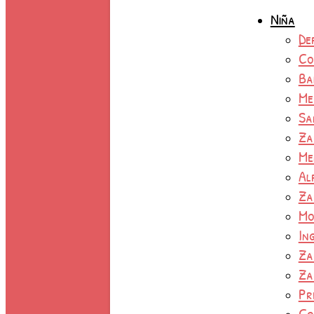
Niña
De
Co
Ba
Me
Sa
Za
Me
Al
Za
Mo
In
Za
Za
Pr
Co