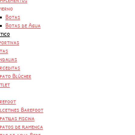
vierno
Botas
Botas de Agua
tico
portivas
tas
ndalias
rceditas
pato Blúcher
tlet
refoot
lcetines Barefoot
patillas piscina
patos de flamenca
tas de agua Bebe