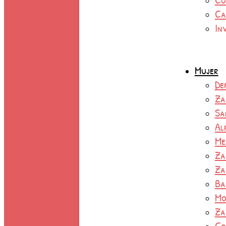
Ca
In
Mujer
De
Za
Sa
Al
Me
Za
Za
Ba
Mo
Za
Co