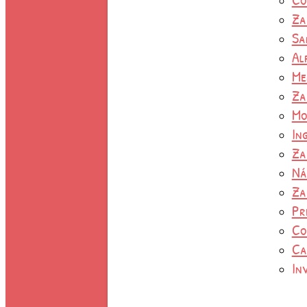
Za
Sa
Al
Me
Za
Mo
In
Za
Ná
Za
Pr
Co
Ca
In