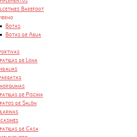
lcetines Barefoot
vierno
Botas
Botas de Agua
portivas
patillas de Lona
ndalias
pargatas
norquinas
patillas de Piscina
patos de Salón
ilarinas
casines
patillas de Casa
mplementos