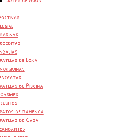
portivas
legial
ilarinas
rceditas
ndalias
patillas de Lona
norquinas
pargatas
patillas de Piscina
casines
glesitos
patos de flamenca
patillas de Casa
eandantes
mplementos