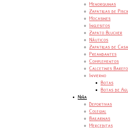
Menorquinas
Zapatillas de Pisc
Mocasines
Inglesitos
Zapato Blucher
Náuticos
Zapatillas de Cas
Preandantes
Complementos
Calcetines Baref
Invierno
Botas
Botas de Ag
Niña
Deportivas
Colegial
Bailarinas
Merceditas