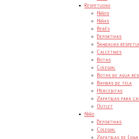
Respetuoso
Niños
Niñas
Bebés
Deportivas
Sandalias respetu
Calcetines
Botas
Colegial
Botas de agua re
Bambas de tela
Merceditas
Zapatillas para ca
Outlet
Niño
Deportivas
Colegial
Zapatillas de Lona