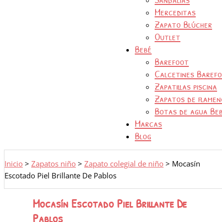
Merceditas
Zapato Blúcher
Outlet
Bebé
Barefoot
Calcetines Baref
Zapatillas piscina
Zapatos de flamen
Botas de agua Be
Marcas
Blog
Inicio
>
Zapatos niño
>
Zapato colegial de niño
>
Mocasín
Escotado Piel Brillante De Pablos
Mocasín Escotado Piel Brillante De
Pablos