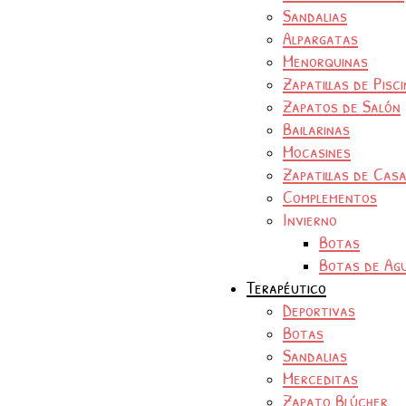
Sandalias
Alpargatas
Menorquinas
Zapatillas de Pisc
Zapatos de Salón
Bailarinas
Mocasines
Zapatillas de Cas
Complementos
Invierno
Botas
Botas de Ag
Terapéutico
Deportivas
Botas
Sandalias
Merceditas
Zapato Blúcher