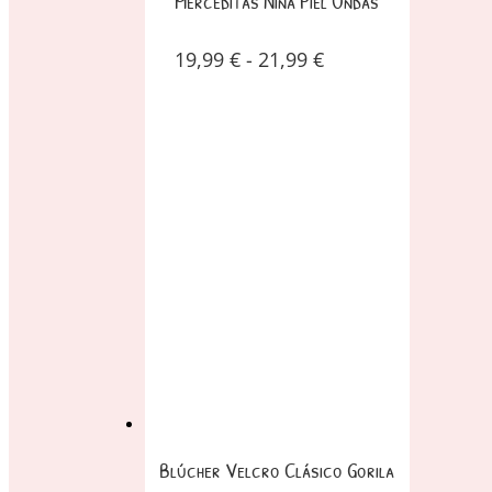
Merceditas Niña Piel Ondas
19,99
€
-
21,99
€
Blúcher Velcro Clásico Gorila