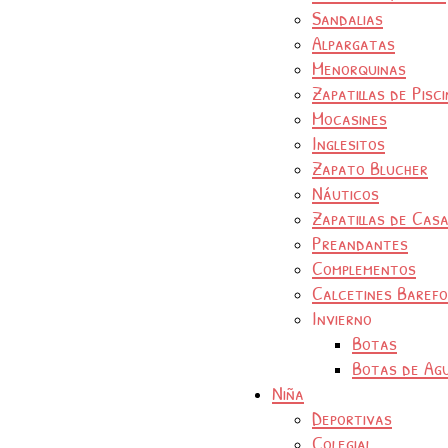
Sandalias
Alpargatas
Menorquinas
Zapatillas de Pisc
Mocasines
Inglesitos
Zapato Blucher
Náuticos
Zapatillas de Cas
Preandantes
Complementos
Calcetines Baref
Invierno
Botas
Botas de Ag
Niña
Deportivas
Colegial