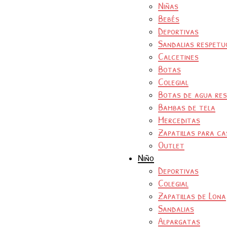
Niñas
Bebés
Deportivas
Sandalias respetu
Calcetines
Botas
Colegial
Botas de agua re
Bambas de tela
Merceditas
Zapatillas para ca
Outlet
Niño
Deportivas
Colegial
Zapatillas de Lona
Sandalias
Alpargatas