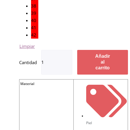
38
39
40
41
42
Limpiar
Añadir
al
carrito
Material
Piel