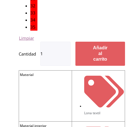
32
33
34
35
Limpiar
Añadir
al
carrito
Material
Lona textil
Material interior