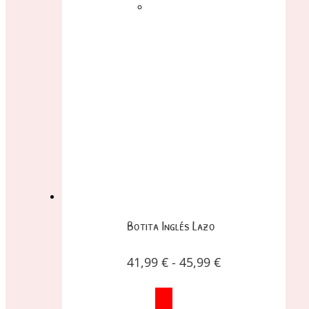
Botita Inglés Lazo
41,99
€
-
45,99
€