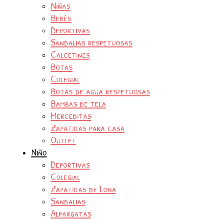
Niñas
Bebés
Deportivas
Sandalias respetuosas
Calcetines
Botas
Colegial
Botas de agua respetuosas
Bambas de tela
Merceditas
Zapatillas para casa
Outlet
Niño
Deportivas
Colegial
Zapatillas de Lona
Sandalias
Alpargatas