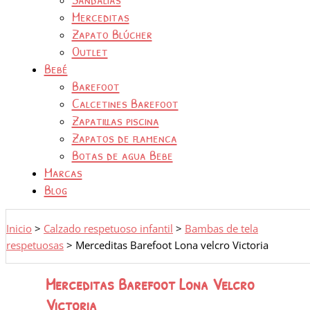
Merceditas
Zapato Blúcher
Outlet
Bebé
Barefoot
Calcetines Barefoot
Zapatillas piscina
Zapatos de flamenca
Botas de agua Bebe
Marcas
Blog
Inicio
>
Calzado respetuoso infantil
>
Bambas de tela
respetuosas
>
Merceditas Barefoot Lona velcro Victoria
Merceditas Barefoot Lona Velcro
Victoria