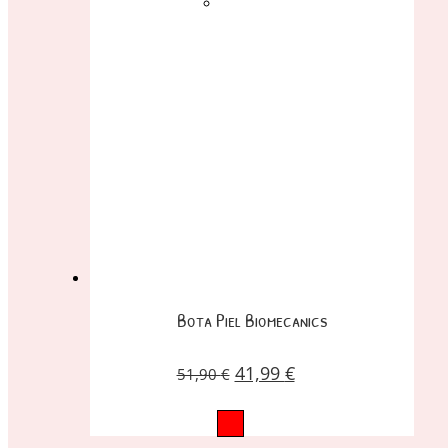
Bota Piel Biomecanics
41,99
€
51,90
€