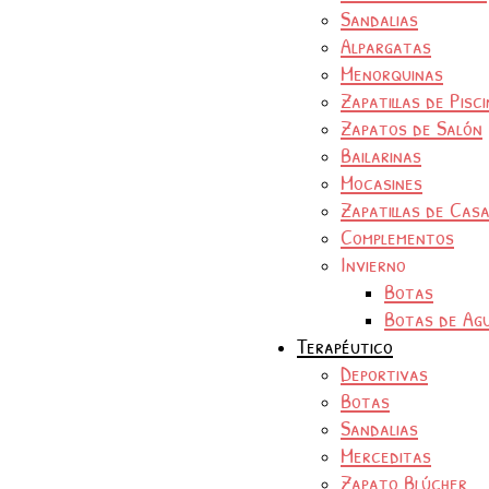
Sandalias
Alpargatas
Menorquinas
Zapatillas de Pisc
Zapatos de Salón
Bailarinas
Mocasines
Zapatillas de Cas
Complementos
Invierno
Botas
Botas de Ag
Terapéutico
Deportivas
Botas
Sandalias
Merceditas
Zapato Blúcher