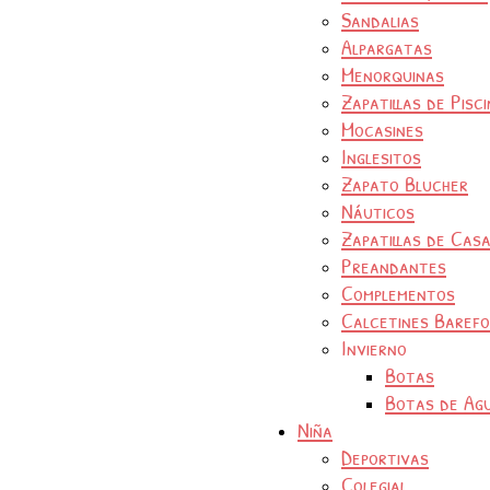
Sandalias
Alpargatas
Menorquinas
Zapatillas de Pisc
Mocasines
Inglesitos
Zapato Blucher
Náuticos
Zapatillas de Cas
Preandantes
Complementos
Calcetines Baref
Invierno
Botas
Botas de Ag
Niña
Deportivas
Colegial