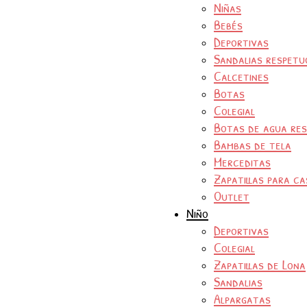
Niñas
Bebés
Deportivas
Sandalias respetu
Calcetines
Botas
Colegial
Botas de agua re
Bambas de tela
Merceditas
Zapatillas para ca
Outlet
Niño
Deportivas
Colegial
Zapatillas de Lona
Sandalias
Alpargatas