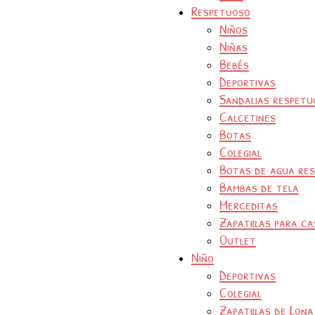
Respetuoso
Niños
Niñas
Bebés
Deportivas
Sandalias respetu
Calcetines
Botas
Colegial
Botas de agua re
Bambas de tela
Merceditas
Zapatillas para ca
Outlet
Niño
Deportivas
Colegial
Zapatillas de Lona