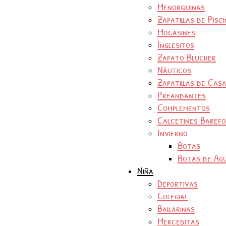
Menorquinas
Zapatillas de Pisc
Mocasines
Inglesitos
Zapato Blucher
Náuticos
Zapatillas de Cas
Preandantes
Complementos
Calcetines Baref
Invierno
Botas
Botas de Ag
Niña
Deportivas
Colegial
Bailarinas
Merceditas