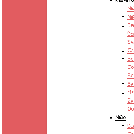
Ni
Ni
Be
De
Sa
Ca
Bo
Co
Bo
Ba
Me
Za
Ou
Niño
De
Co