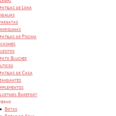
patillas de Lona
ndalias
pargatas
norquinas
patillas de Piscina
casines
glesitos
pato Blucher
uticos
patillas de Casa
eandantes
mplementos
lcetines Barefoot
vierno
Botas
Botas de Agua