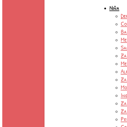
Niña
De
Co
Ba
Me
Sa
Za
Me
Al
Za
Mo
In
Za
Za
Pr
Co