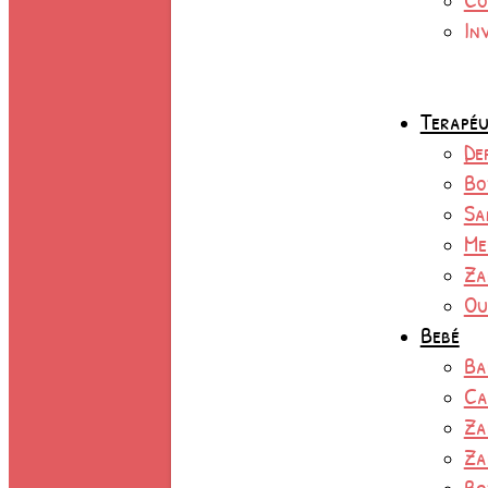
In
Terapéu
De
Bo
Sa
Me
Za
Ou
Bebé
Ba
Ca
Za
Za
Bo