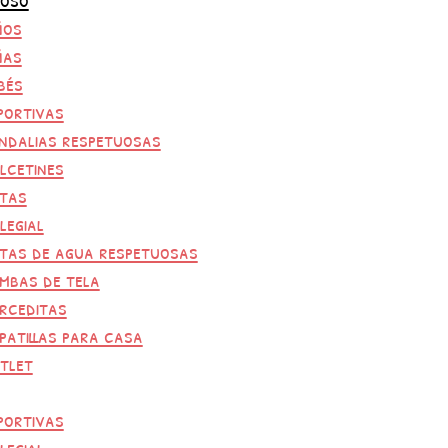
ños
ñas
bés
portivas
ndalias respetuosas
lcetines
tas
legial
tas de agua respetuosas
mbas de tela
rceditas
patillas para casa
tlet
portivas
legial