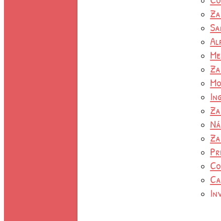
Za
Sa
Al
Me
Za
Mo
In
Za
Ná
Za
Pr
Co
Ca
In