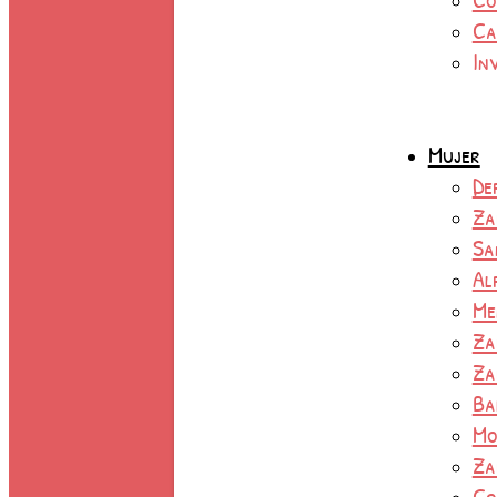
Ca
In
Mujer
De
Za
Sa
Al
Me
Za
Za
Ba
Mo
Za
Co