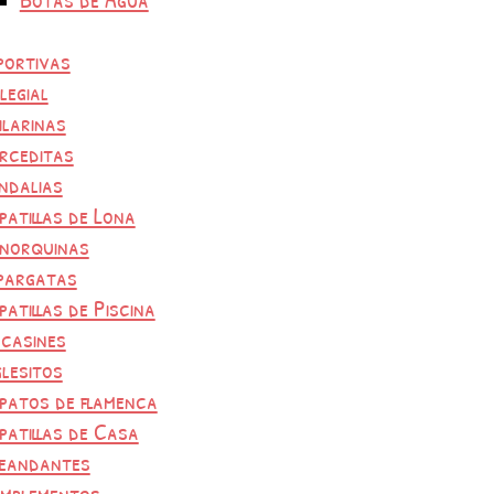
portivas
legial
ilarinas
rceditas
ndalias
patillas de Lona
norquinas
pargatas
patillas de Piscina
casines
glesitos
patos de flamenca
patillas de Casa
eandantes
mplementos