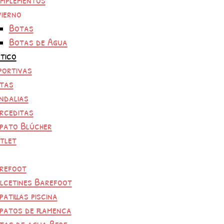
vierno
Botas
Botas de Agua
tico
portivas
tas
ndalias
rceditas
pato Blúcher
tlet
refoot
lcetines Barefoot
patillas piscina
patos de flamenca
tas de agua Bebe