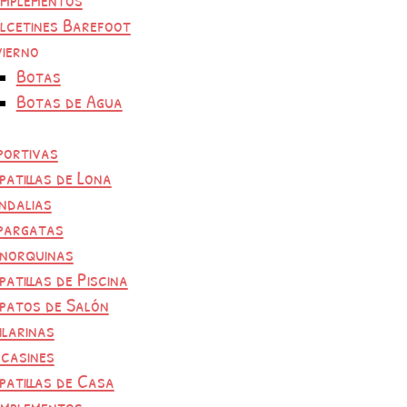
lcetines Barefoot
vierno
Botas
Botas de Agua
portivas
patillas de Lona
ndalias
pargatas
norquinas
patillas de Piscina
patos de Salón
ilarinas
casines
patillas de Casa
mplementos