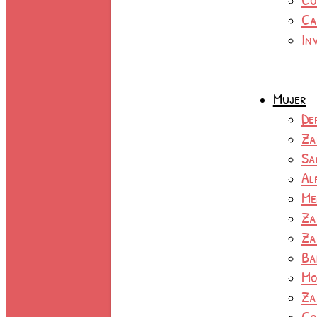
Ca
In
Mujer
De
Za
Sa
Al
Me
Za
Za
Ba
Mo
Za
Co