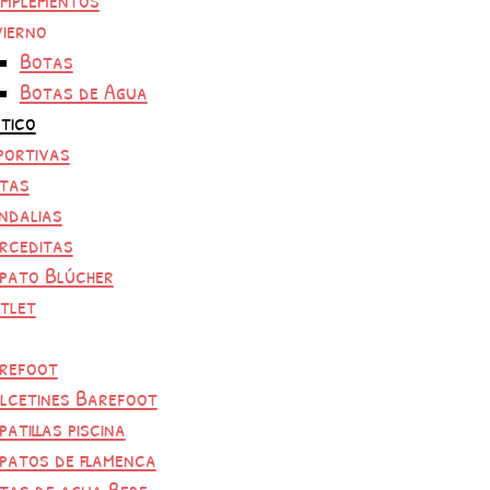
vierno
Botas
Botas de Agua
tico
portivas
tas
ndalias
rceditas
pato Blúcher
tlet
refoot
lcetines Barefoot
patillas piscina
patos de flamenca
tas de agua Bebe