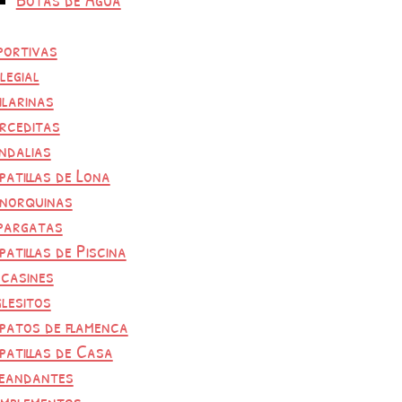
portivas
legial
ilarinas
rceditas
ndalias
patillas de Lona
norquinas
pargatas
patillas de Piscina
casines
glesitos
patos de flamenca
patillas de Casa
eandantes
mplementos