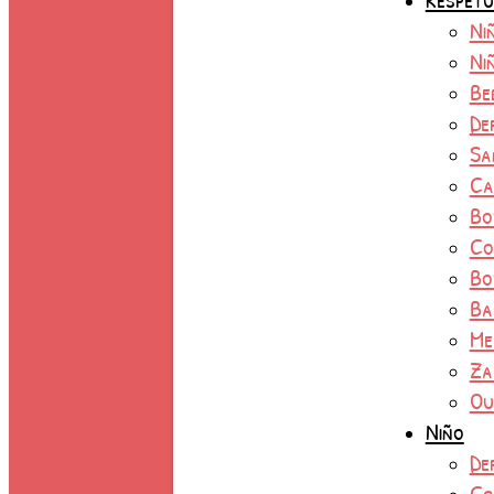
Ni
Ni
Be
De
Sa
Ca
Bo
Co
Bo
Ba
Me
Za
Ou
Niño
De
Co