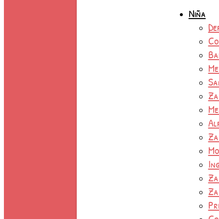
Niña
De
Co
Ba
Me
Sa
Za
Me
Al
Za
Mo
In
Za
Za
Pr
Co