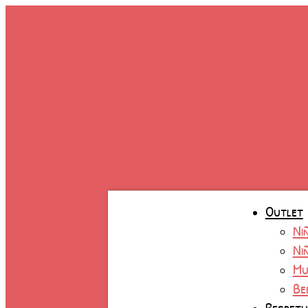
Ir
al
contenido
Outlet
Ni
Ni
Mu
Be
Respet