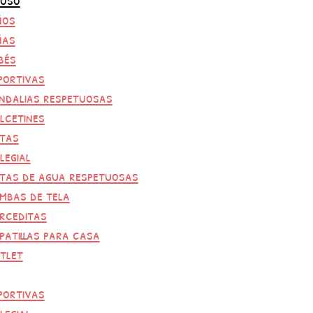
ños
ñas
bés
portivas
ndalias respetuosas
lcetines
tas
legial
tas de agua respetuosas
mbas de tela
rceditas
patillas para casa
tlet
portivas
legial