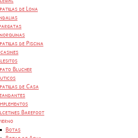
patillas de Lona
ndalias
pargatas
norquinas
patillas de Piscina
casines
glesitos
pato Blucher
uticos
patillas de Casa
eandantes
mplementos
lcetines Barefoot
vierno
Botas
Botas de Agua