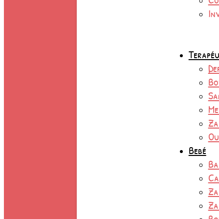
In
Terapéu
De
Bo
Sa
Me
Za
Ou
Bebé
Ba
Ca
Za
Za
Bo