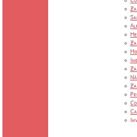
Za
Sa
Al
Me
Za
Mo
In
Za
Ná
Za
Pr
Co
Ca
In