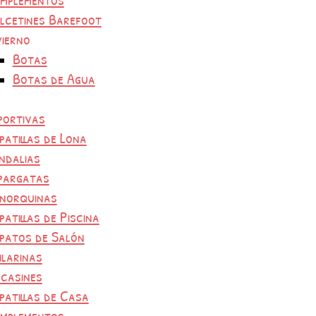
lcetines Barefoot
vierno
Botas
Botas de Agua
portivas
patillas de Lona
ndalias
pargatas
norquinas
patillas de Piscina
patos de Salón
ilarinas
casines
patillas de Casa
mplementos