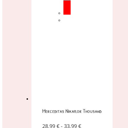
Merceditas Nikaflor Thousand
28,99
€
-
33,99
€