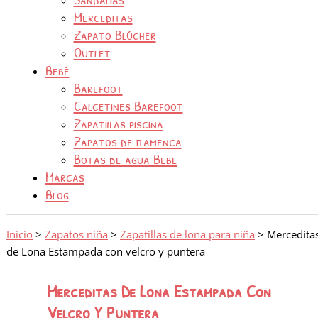
Merceditas
Zapato Blúcher
Outlet
Bebé
Barefoot
Calcetines Barefoot
Zapatillas piscina
Zapatos de flamenca
Botas de agua Bebe
Marcas
Blog
Inicio
>
Zapatos niña
>
Zapatillas de lona para niña
>
Mercedita
de Lona Estampada con velcro y puntera
Merceditas De Lona Estampada Con
Velcro Y Puntera