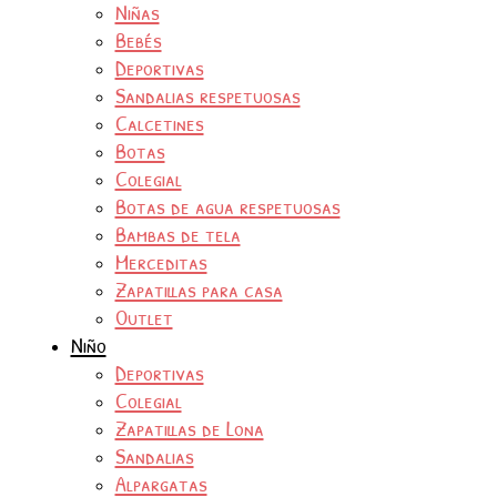
Niñas
Bebés
Deportivas
Sandalias respetuosas
Calcetines
Botas
Colegial
Botas de agua respetuosas
Bambas de tela
Merceditas
Zapatillas para casa
Outlet
Niño
Deportivas
Colegial
Zapatillas de Lona
Sandalias
Alpargatas