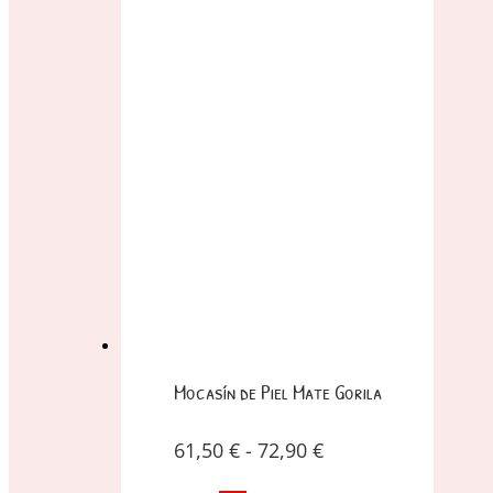
Mocasín de Piel Mate Gorila
61,50
€
-
72,90
€