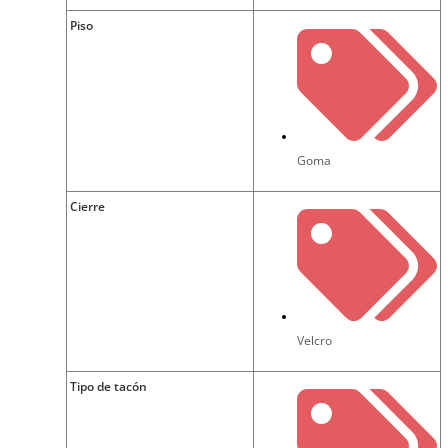
Piso
Goma
Cierre
Velcro
Tipo de tacón