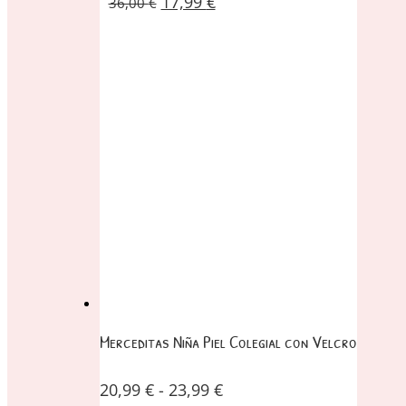
17,99
€
36,00
€
Merceditas Niña Piel Colegial con Velcro
20,99
€
-
23,99
€