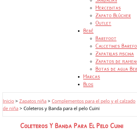
Merceditas
Zapato Blúcher
Outlet
Bebé
Barefoot
Calcetines Baref
Zapatillas piscina
Zapatos de flamen
Botas de agua Be
Marcas
Blog
Inicio
>
Zapatos niña
>
Complementos para el pelo y el calzado
de niña
>
Coleteros y Banda para el pelo Cuini
Coleteros Y Banda Para El Pelo Cuini