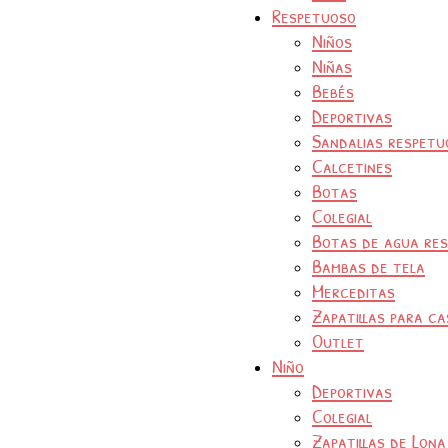
Respetuoso
Niños
Niñas
Bebés
Deportivas
Sandalias respetu
Calcetines
Botas
Colegial
Botas de agua re
Bambas de tela
Merceditas
Zapatillas para ca
Outlet
Niño
Deportivas
Colegial
Zapatillas de Lona