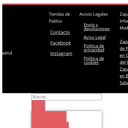
Tiendas de
Avisos Legales
Zapa
Pablos
Infa
Envío y
Mad
devoluciones
Contacto
Aviso Legal
Zapa
Facebook
Política de
os
de 
privacidad
 Madrid
Instagram
en C
Política de
del 
cookies
Zapa
en B
Sal
Search
...
Resultados
Buscar todo