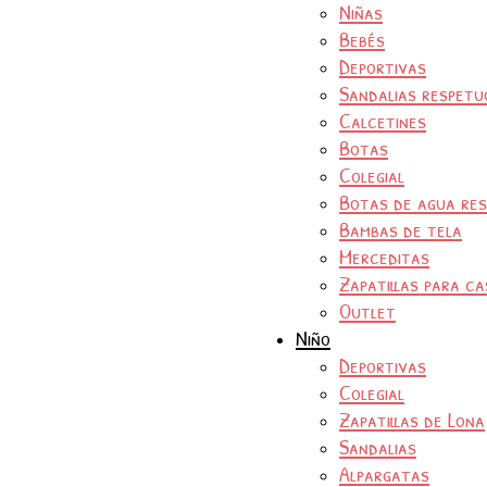
Niñas
Bebés
Deportivas
Sandalias respetu
Calcetines
Botas
Colegial
Botas de agua re
Bambas de tela
Merceditas
Zapatillas para ca
Outlet
Niño
Deportivas
Colegial
Zapatillas de Lona
Sandalias
Alpargatas