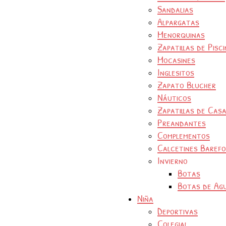
Sandalias
Alpargatas
Menorquinas
Zapatillas de Pisc
Mocasines
Inglesitos
Zapato Blucher
Náuticos
Zapatillas de Cas
Preandantes
Complementos
Calcetines Baref
Invierno
Botas
Botas de Ag
Niña
Deportivas
Colegial