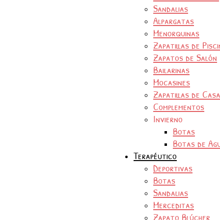
Sandalias
Alpargatas
Menorquinas
Zapatillas de Pisc
Zapatos de Salón
Bailarinas
Mocasines
Zapatillas de Cas
Complementos
Invierno
Botas
Botas de Ag
Terapéutico
Deportivas
Botas
Sandalias
Merceditas
Zapato Blúcher