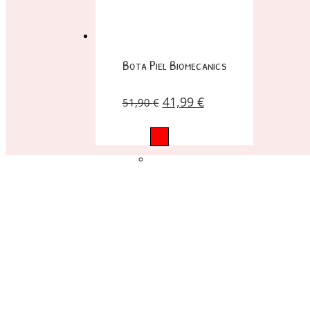
Bota Piel Biomecanics
41,99
€
51,90
€