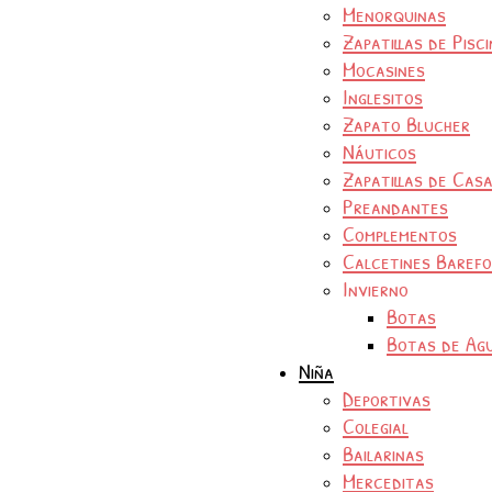
Menorquinas
Zapatillas de Pisc
Mocasines
Inglesitos
Zapato Blucher
Náuticos
Zapatillas de Cas
Preandantes
Complementos
Calcetines Baref
Invierno
Botas
Botas de Ag
Niña
Deportivas
Colegial
Bailarinas
Merceditas