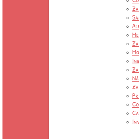
Za
Sa
Al
Me
Za
Mo
In
Za
Ná
Za
Pr
Co
Ca
In