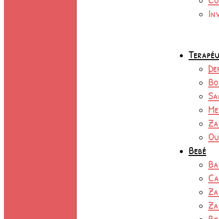
In
Terapéu
De
Bo
Sa
Me
Za
Ou
Bebé
Ba
Ca
Za
Za
Bo