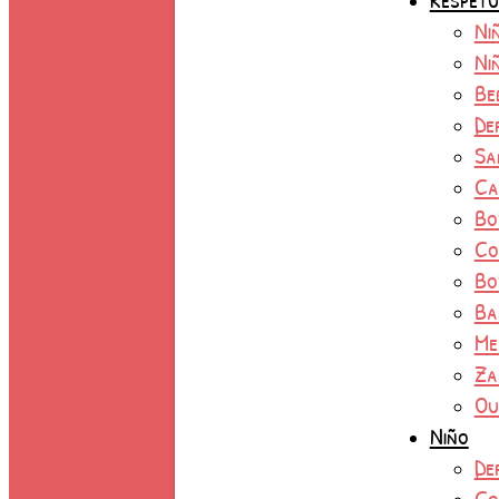
Ni
Ni
Be
De
Sa
Ca
Bo
Co
Bo
Ba
Me
Za
Ou
Niño
De
Co