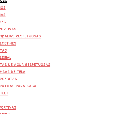
ños
ñas
bés
portivas
ndalias respetuosas
lcetines
tas
legial
tas de agua respetuosas
mbas de tela
rceditas
patillas para casa
tlet
portivas
legial