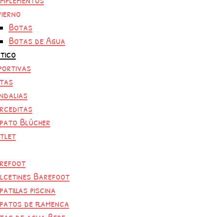
vierno
Botas
Botas de Agua
tico
portivas
tas
ndalias
rceditas
pato Blúcher
tlet
refoot
lcetines Barefoot
patillas piscina
patos de flamenca
tas de agua Bebe