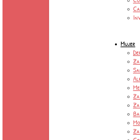
Ca
In
Mujer
De
Za
Sa
Al
Me
Za
Za
Ba
Mo
Za
Co