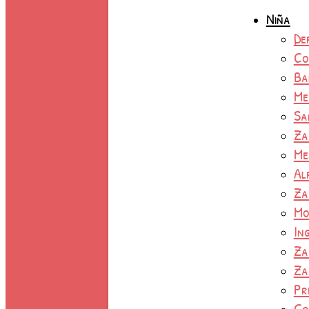
Niña
De
Co
Ba
Me
Sa
Za
Me
Al
Za
Mo
In
Za
Za
Pr
Co