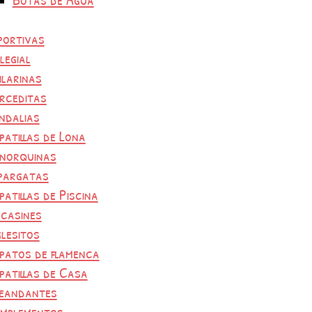
portivas
legial
ilarinas
rceditas
ndalias
patillas de Lona
norquinas
pargatas
patillas de Piscina
casines
glesitos
patos de flamenca
patillas de Casa
eandantes
mplementos