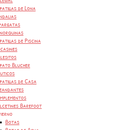
patillas de Lona
ndalias
pargatas
norquinas
patillas de Piscina
casines
glesitos
pato Blucher
uticos
patillas de Casa
eandantes
mplementos
lcetines Barefoot
vierno
Botas
Botas de Agua