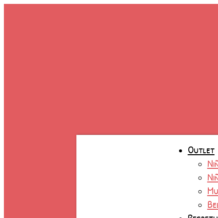
Ir
B
al
T
contenido
A
c
Outlet
Ni
Ni
Mu
Be
Respet