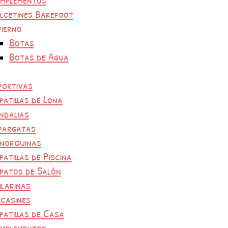
lcetines Barefoot
vierno
Botas
Botas de Agua
portivas
patillas de Lona
ndalias
pargatas
norquinas
patillas de Piscina
patos de Salón
ilarinas
casines
patillas de Casa
mplementos