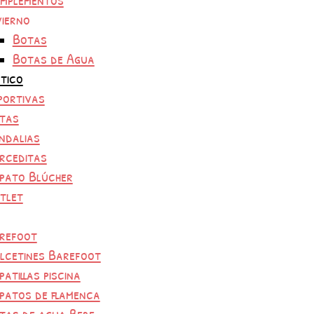
vierno
Botas
Botas de Agua
tico
portivas
tas
ndalias
rceditas
pato Blúcher
tlet
refoot
lcetines Barefoot
patillas piscina
patos de flamenca
tas de agua Bebe