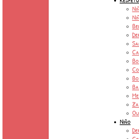
Ni
Ni
Be
De
Sa
Ca
Bo
Co
Bo
Ba
Me
Za
Ou
Niño
De
Co