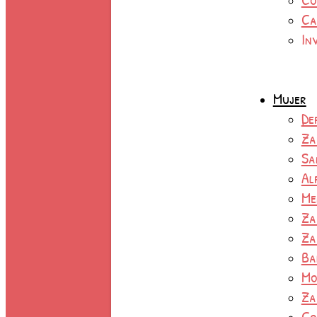
Ca
In
Mujer
De
Za
Sa
Al
Me
Za
Za
Ba
Mo
Za
Co