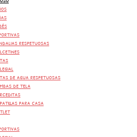
ños
ñas
bés
portivas
ndalias respetuosas
lcetines
tas
legial
tas de agua respetuosas
mbas de tela
rceditas
patillas para casa
tlet
portivas
legial