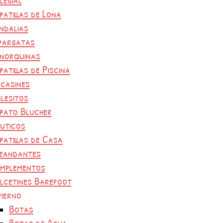
patillas de Lona
ndalias
pargatas
norquinas
patillas de Piscina
casines
glesitos
pato Blucher
uticos
patillas de Casa
eandantes
mplementos
lcetines Barefoot
vierno
Botas
Botas de Agua