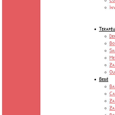
In
Terapéu
De
Bo
Sa
Me
Za
Ou
Bebé
Ba
Ca
Za
Za
Bo