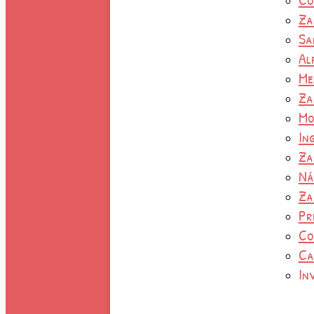
Za
Sa
Al
Me
Za
Mo
In
Za
Ná
Za
Pr
Co
Ca
In