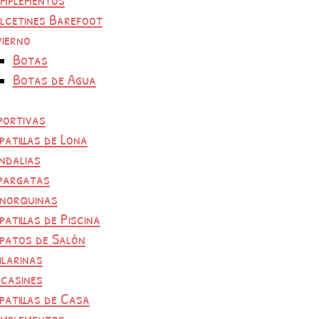
lcetines Barefoot
vierno
Botas
Botas de Agua
portivas
patillas de Lona
ndalias
pargatas
norquinas
patillas de Piscina
patos de Salón
ilarinas
casines
patillas de Casa
mplementos