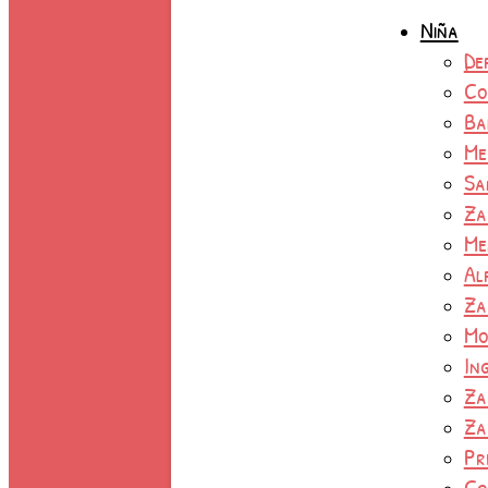
Niña
De
Co
Ba
Me
Sa
Za
Me
Al
Za
Mo
In
Za
Za
Pr
Co