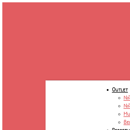
Ir
al
contenido
Outlet
Ni
Ni
Mu
Be
Respet