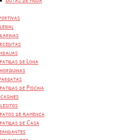
portivas
legial
ilarinas
rceditas
ndalias
patillas de Lona
norquinas
pargatas
patillas de Piscina
casines
glesitos
patos de flamenca
patillas de Casa
eandantes
mplementos