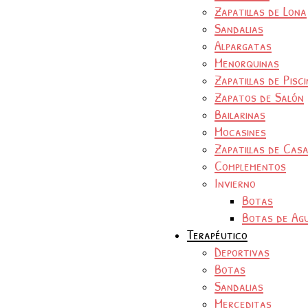
Zapatillas de Lona
Sandalias
Alpargatas
Menorquinas
Zapatillas de Pisc
Zapatos de Salón
Bailarinas
Mocasines
Zapatillas de Cas
Complementos
Invierno
Botas
Botas de Ag
Terapéutico
Deportivas
Botas
Sandalias
Merceditas