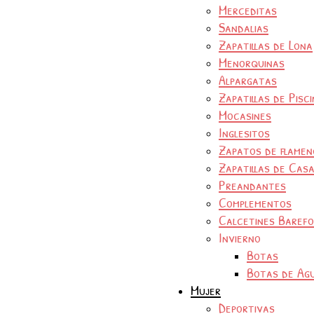
Merceditas
Sandalias
Zapatillas de Lona
Menorquinas
Alpargatas
Zapatillas de Pisc
Mocasines
Inglesitos
Zapatos de flamen
Zapatillas de Cas
Preandantes
Complementos
Calcetines Baref
Invierno
Botas
Botas de Ag
Mujer
Deportivas