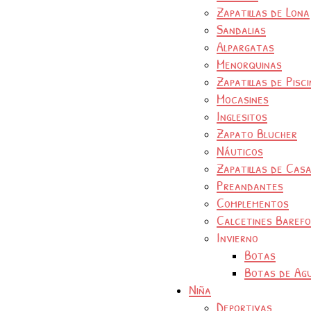
Zapatillas de Lona
Sandalias
Alpargatas
Menorquinas
Zapatillas de Pisc
Mocasines
Inglesitos
Zapato Blucher
Náuticos
Zapatillas de Cas
Preandantes
Complementos
Calcetines Baref
Invierno
Botas
Botas de Ag
Niña
Deportivas