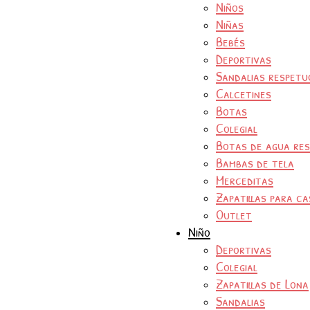
Niños
Niñas
Bebés
Deportivas
Sandalias respetu
Calcetines
Botas
Colegial
Botas de agua re
Bambas de tela
Merceditas
Zapatillas para ca
Outlet
Niño
Deportivas
Colegial
Zapatillas de Lona
Sandalias