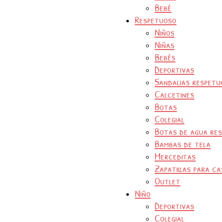
Bebé
Respetuoso
Niños
Niñas
Bebés
Deportivas
Sandalias respetu
Calcetines
Botas
Colegial
Botas de agua re
Bambas de tela
Merceditas
Zapatillas para ca
Outlet
Niño
Deportivas
Colegial