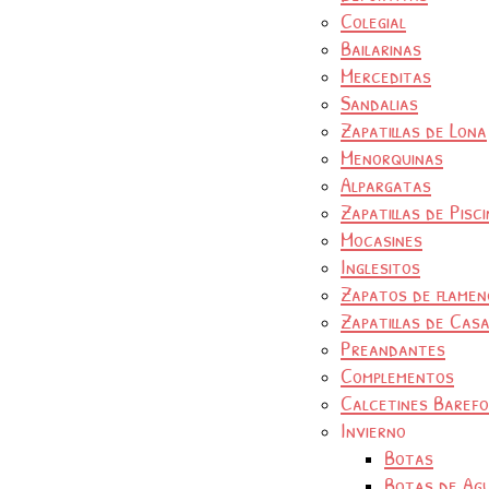
Colegial
Bailarinas
Merceditas
Sandalias
Zapatillas de Lona
Menorquinas
Alpargatas
Zapatillas de Pisc
Mocasines
Inglesitos
Zapatos de flamen
Zapatillas de Cas
Preandantes
Complementos
Calcetines Baref
Invierno
Botas
Botas de Ag