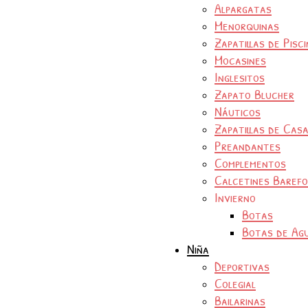
Alpargatas
Menorquinas
Zapatillas de Pisc
Mocasines
Inglesitos
Zapato Blucher
Náuticos
Zapatillas de Cas
Preandantes
Complementos
Calcetines Baref
Invierno
Botas
Botas de Ag
Niña
Deportivas
Colegial
Bailarinas