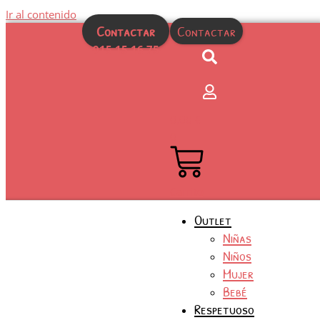
Ir al contenido
Contactar
Contactar
915 15 16 75
0,00
€
0
Carrito
Outlet
Niñas
Niños
Mujer
Bebé
Respetuoso