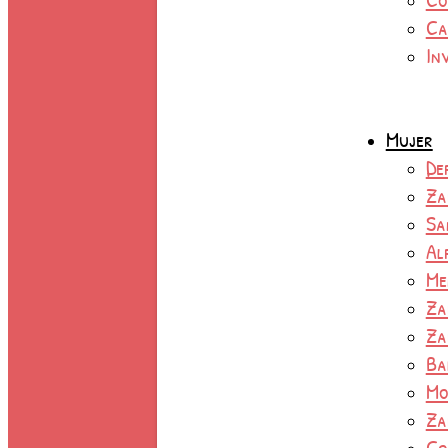
Ca
In
Mujer
De
Za
Sa
Al
Me
Za
Za
Ba
Mo
Za
Co