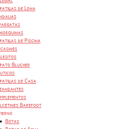
patillas de Lona
ndalias
pargatas
norquinas
patillas de Piscina
casines
glesitos
pato Blucher
uticos
patillas de Casa
eandantes
mplementos
lcetines Barefoot
vierno
Botas
Botas de Agua