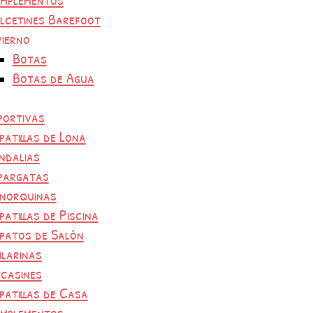
lcetines Barefoot
vierno
Botas
Botas de Agua
portivas
patillas de Lona
ndalias
pargatas
norquinas
patillas de Piscina
patos de Salón
ilarinas
casines
patillas de Casa
mplementos