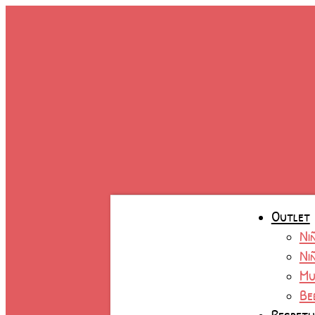
Ir
al
contenido
Outlet
Ni
Ni
Mu
Be
Respet