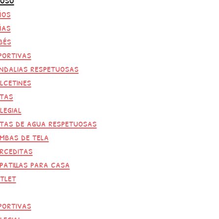
ños
ñas
bés
portivas
ndalias respetuosas
lcetines
tas
legial
tas de agua respetuosas
mbas de tela
rceditas
patillas para casa
tlet
portivas
legial