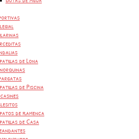
portivas
legial
ilarinas
rceditas
ndalias
patillas de Lona
norquinas
pargatas
patillas de Piscina
casines
glesitos
patos de flamenca
patillas de Casa
eandantes
mplementos