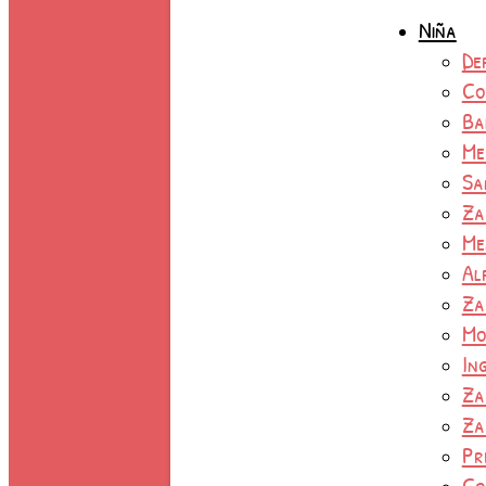
Niña
De
Co
Ba
Me
Sa
Za
Me
Al
Za
Mo
In
Za
Za
Pr
Co