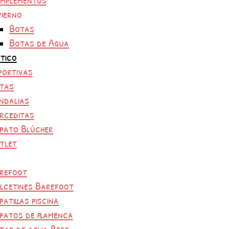
vierno
Botas
Botas de Agua
tico
portivas
tas
ndalias
rceditas
pato Blúcher
tlet
refoot
lcetines Barefoot
patillas piscina
patos de flamenca
tas de agua Bebe