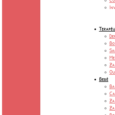
In
Terapéu
De
Bo
Sa
Me
Za
Ou
Bebé
Ba
Ca
Za
Za
Bo