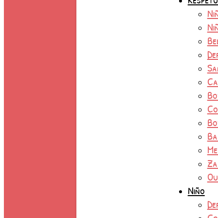
Ni
Ni
Be
De
Sa
Ca
Bo
Co
Bo
Ba
Me
Za
Ou
Niño
De
Co