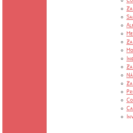
Za
Sa
Al
Me
Za
Mo
In
Za
Ná
Za
Pr
Co
Ca
In