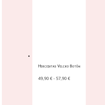
Merceditas Velcro Botón
49,90
€
-
57,90
€