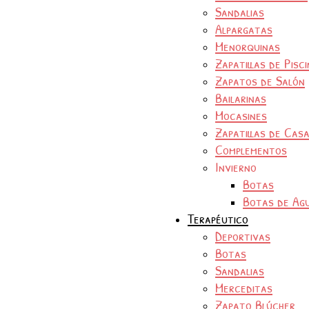
Sandalias
Alpargatas
Menorquinas
Zapatillas de Pisc
Zapatos de Salón
Bailarinas
Mocasines
Zapatillas de Cas
Complementos
Invierno
Botas
Botas de Ag
Terapéutico
Deportivas
Botas
Sandalias
Merceditas
Zapato Blúcher