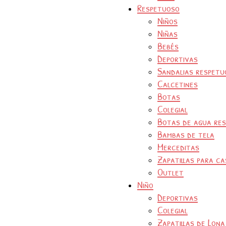
Respetuoso
Niños
Niñas
Bebés
Deportivas
Sandalias respetu
Calcetines
Botas
Colegial
Botas de agua re
Bambas de tela
Merceditas
Zapatillas para ca
Outlet
Niño
Deportivas
Colegial
Zapatillas de Lona