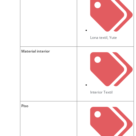
Lona textil
,
Yute
Material interior
Interior Textil
Piso