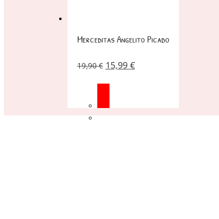
Merceditas Angelito Picado
15,99
€
19,90
€