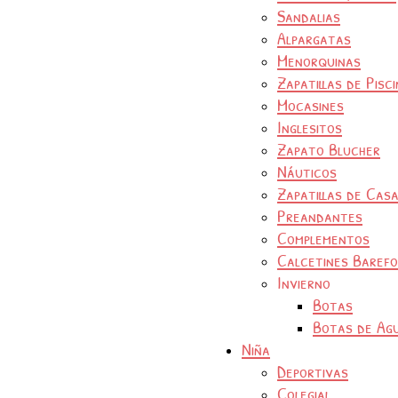
Sandalias
Alpargatas
Menorquinas
Zapatillas de Pisc
Mocasines
Inglesitos
Zapato Blucher
Náuticos
Zapatillas de Cas
Preandantes
Complementos
Calcetines Baref
Invierno
Botas
Botas de Ag
Niña
Deportivas
Colegial