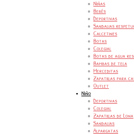
Niñas
Bebés
Deportivas
Sandalias respetu
Calcetines
Botas
Colegial
Botas de agua re
Bambas de tela
Merceditas
Zapatillas para ca
Outlet
Niño
Deportivas
Colegial
Zapatillas de Lona
Sandalias
Alpargatas