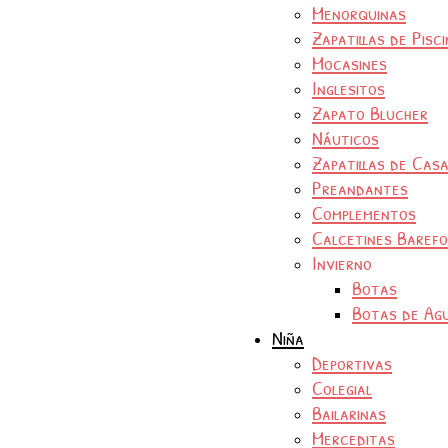
Menorquinas
Zapatillas de Pisc
Mocasines
Inglesitos
Zapato Blucher
Náuticos
Zapatillas de Cas
Preandantes
Complementos
Calcetines Baref
Invierno
Botas
Botas de Ag
Niña
Deportivas
Colegial
Bailarinas
Merceditas