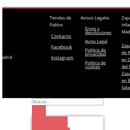
Tiendas de
Avisos Legales
Zapa
Pablos
Infa
Envío y
Mad
devoluciones
Contacto
Aviso Legal
Zapa
Facebook
Política de
os
de 
privacidad
 Madrid
Instagram
en C
Política de
del 
cookies
Zapa
en B
Sal
Search
...
Resultados