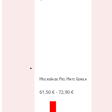
Mocasín de Piel Mate Gorila
61,50
€
-
72,90
€