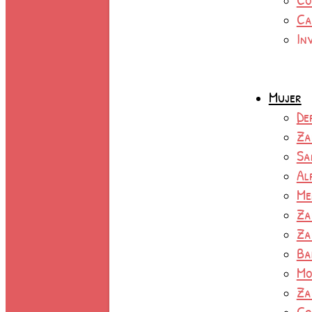
Ca
In
Mujer
De
Za
Sa
Al
Me
Za
Za
Ba
Mo
Za
Co