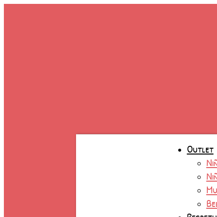
Ir
al
contenido
Outlet
Ni
Ni
Mu
Be
Respet