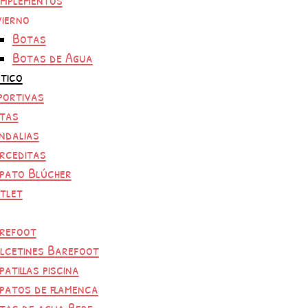
vierno
Botas
Botas de Agua
tico
portivas
tas
ndalias
rceditas
pato Blúcher
tlet
refoot
lcetines Barefoot
patillas piscina
patos de flamenca
tas de agua Bebe