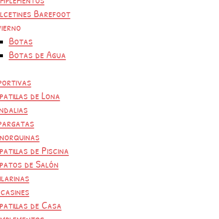
lcetines Barefoot
vierno
Botas
Botas de Agua
portivas
patillas de Lona
ndalias
pargatas
norquinas
patillas de Piscina
patos de Salón
ilarinas
casines
patillas de Casa
mplementos