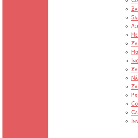
Za
Sa
Al
Me
Za
Mo
In
Za
Ná
Za
Pr
Co
Ca
In