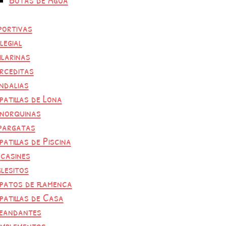
portivas
legial
ilarinas
rceditas
ndalias
patillas de Lona
norquinas
pargatas
patillas de Piscina
casines
glesitos
patos de flamenca
patillas de Casa
eandantes
mplementos