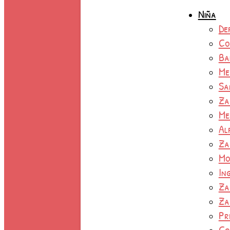
Niña
De
Co
Ba
Me
Sa
Za
Me
Al
Za
Mo
In
Za
Za
Pr
Co