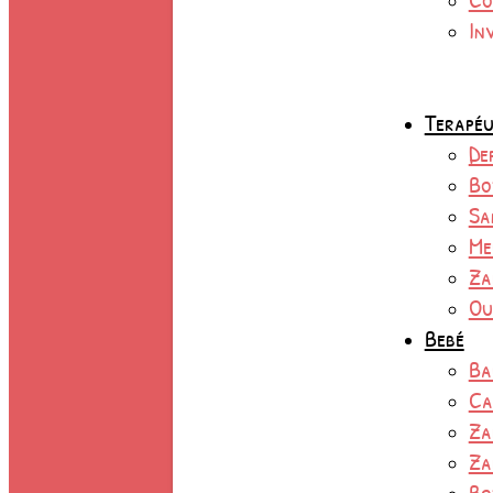
In
Terapéu
De
Bo
Sa
Me
Za
Ou
Bebé
Ba
Ca
Za
Za
Bo