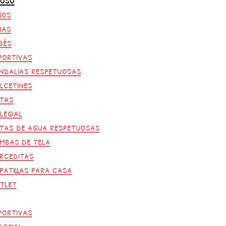
ños
ñas
bés
portivas
ndalias respetuosas
lcetines
tas
legial
tas de agua respetuosas
mbas de tela
rceditas
patillas para casa
tlet
portivas
legial