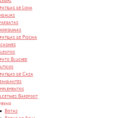
patillas de Lona
ndalias
pargatas
norquinas
patillas de Piscina
casines
glesitos
pato Blucher
uticos
patillas de Casa
eandantes
mplementos
lcetines Barefoot
vierno
Botas
Botas de Agua