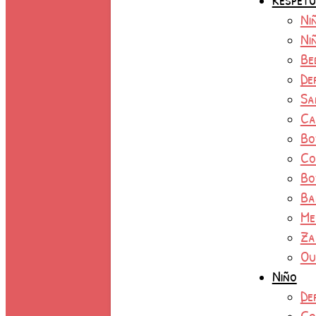
Ni
Ni
Be
De
Sa
Ca
Bo
Co
Bo
Ba
Me
Za
Ou
Niño
De
Co