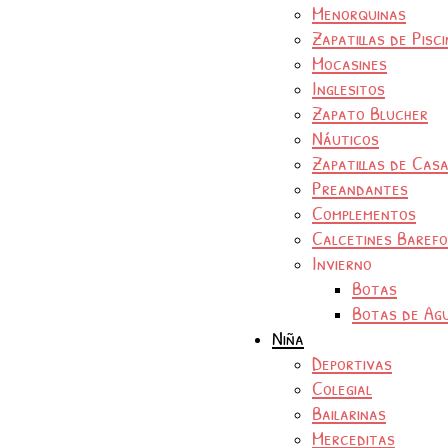
Menorquinas
Zapatillas de Pisc
Mocasines
Inglesitos
Zapato Blucher
Náuticos
Zapatillas de Cas
Preandantes
Complementos
Calcetines Baref
Invierno
Botas
Botas de Ag
Niña
Deportivas
Colegial
Bailarinas
Merceditas