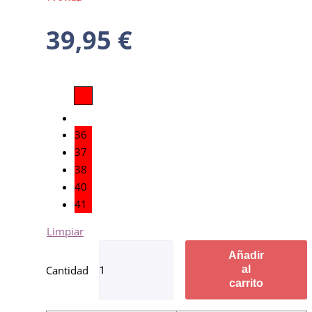
39,95
€
36
37
38
40
41
Limpiar
Añadir
al
carrito