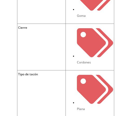
Goma
Cierre
Cordones
Tipo de tacón
Plana