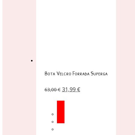
Bota Velcro Forrada Superga
31,99
€
63,00
€