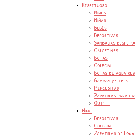
Respetuoso
Niños
Niñas
Bebés
Deportivas
Sandalias respetu
Calcetines
Botas
Colegial
Botas de agua re
Bambas de tela
Merceditas
Zapatillas para ca
Outlet
Niño
Deportivas
Colegial
Zapatillas de Lona