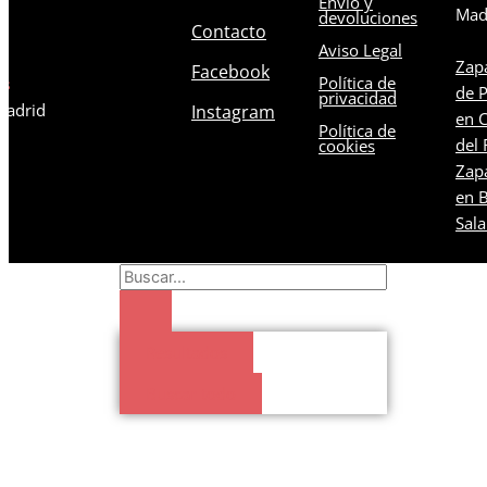
Envío y
Mad
devoluciones
Contacto
Aviso Legal
Zapa
Facebook
Política de
os
de 
privacidad
 Madrid
Instagram
en C
Política de
del 
cookies
Zapa
en B
Sal
Search
...
Resultados
Buscar todo