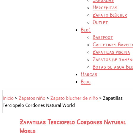
Merceditas
Zapato Blúcher
Outlet
Bebé
Barefoot
Calcetines Baref
Zapatillas piscina
Zapatos de flamen
Botas de agua Be
Marcas
Blog
Inicio
>
Zapatos niño
>
Zapato blucher de niño
>
Zapatillas
Terciopelo Cordones Natural World
Zapatillas Terciopelo Cordones Natural
World