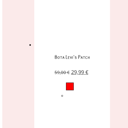
Bota Levi´s Patch
29,99
€
59,00
€