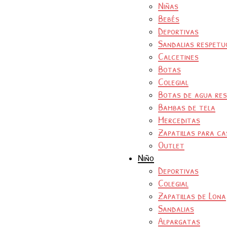
Niñas
Bebés
Deportivas
Sandalias respetu
Calcetines
Botas
Colegial
Botas de agua re
Bambas de tela
Merceditas
Zapatillas para ca
Outlet
Niño
Deportivas
Colegial
Zapatillas de Lona
Sandalias
Alpargatas