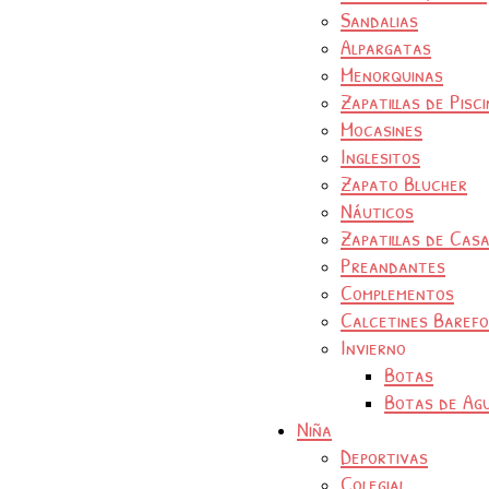
Sandalias
Alpargatas
Menorquinas
Zapatillas de Pisc
Mocasines
Inglesitos
Zapato Blucher
Náuticos
Zapatillas de Cas
Preandantes
Complementos
Calcetines Baref
Invierno
Botas
Botas de Ag
Niña
Deportivas
Colegial