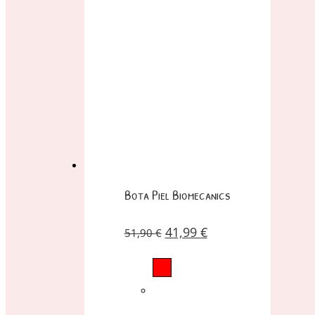
Bota Piel Biomecanics
41,99
€
51,90
€