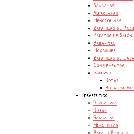
Sandalias
Alpargatas
Menorquinas
Zapatillas de Pisc
Zapatos de Salón
Bailarinas
Mocasines
Zapatillas de Cas
Complementos
Invierno
Botas
Botas de Ag
Terapéutico
Deportivas
Botas
Sandalias
Merceditas
Zapato Blúcher