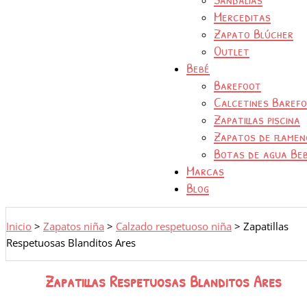
Merceditas
Zapato Blúcher
Outlet
Bebé
Barefoot
Calcetines Baref
Zapatillas piscina
Zapatos de flamen
Botas de agua Be
Marcas
Blog
Inicio
>
Zapatos niña
>
Calzado respetuoso niña
>
Zapatillas
Respetuosas Blanditos Ares
Zapatillas Respetuosas Blanditos Ares