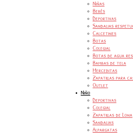
Niñas
Bebés
Deportivas
Sandalias respetu
Calcetines
Botas
Colegial
Botas de agua re
Bambas de tela
Merceditas
Zapatillas para ca
Outlet
Niño
Deportivas
Colegial
Zapatillas de Lona
Sandalias
Alpargatas