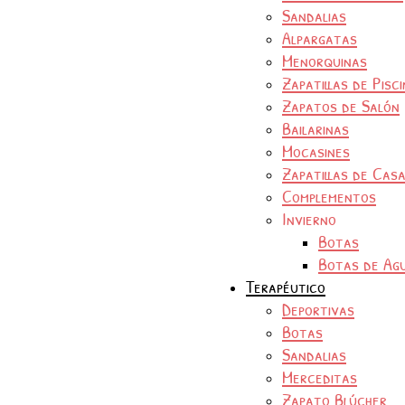
Sandalias
Alpargatas
Menorquinas
Zapatillas de Pisc
Zapatos de Salón
Bailarinas
Mocasines
Zapatillas de Cas
Complementos
Invierno
Botas
Botas de Ag
Terapéutico
Deportivas
Botas
Sandalias
Merceditas
Zapato Blúcher