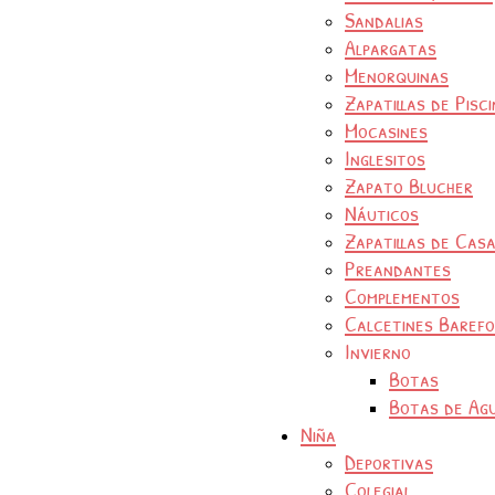
Sandalias
Alpargatas
Menorquinas
Zapatillas de Pisc
Mocasines
Inglesitos
Zapato Blucher
Náuticos
Zapatillas de Cas
Preandantes
Complementos
Calcetines Baref
Invierno
Botas
Botas de Ag
Niña
Deportivas
Colegial