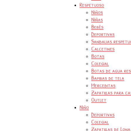
Respetuoso
Niños
Niñas
Bebés
Deportivas
Sandalias respetu
Calcetines
Botas
Colegial
Botas de agua re
Bambas de tela
Merceditas
Zapatillas para ca
Outlet
Niño
Deportivas
Colegial
Zapatillas de Lona