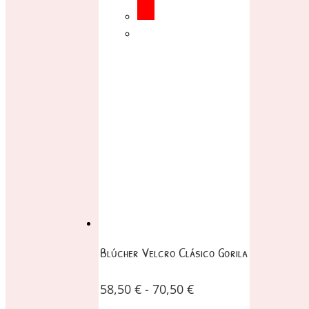
Blúcher Velcro Clásico Gorila
58,50
€
-
70,50
€