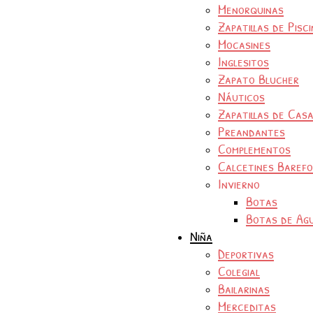
Menorquinas
Zapatillas de Pisc
Mocasines
Inglesitos
Zapato Blucher
Náuticos
Zapatillas de Cas
Preandantes
Complementos
Calcetines Baref
Invierno
Botas
Botas de Ag
Niña
Deportivas
Colegial
Bailarinas
Merceditas