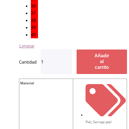
36
37
38
39
40
Limpiar
Añadir
al
carrito
Material
Piel
,
Serraje piel