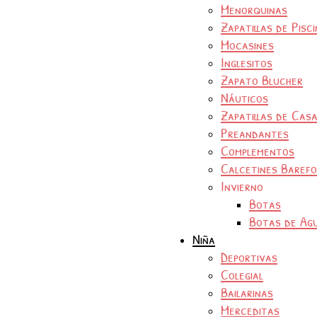
Menorquinas
Zapatillas de Pisc
Mocasines
Inglesitos
Zapato Blucher
Náuticos
Zapatillas de Cas
Preandantes
Complementos
Calcetines Baref
Invierno
Botas
Botas de Ag
Niña
Deportivas
Colegial
Bailarinas
Merceditas