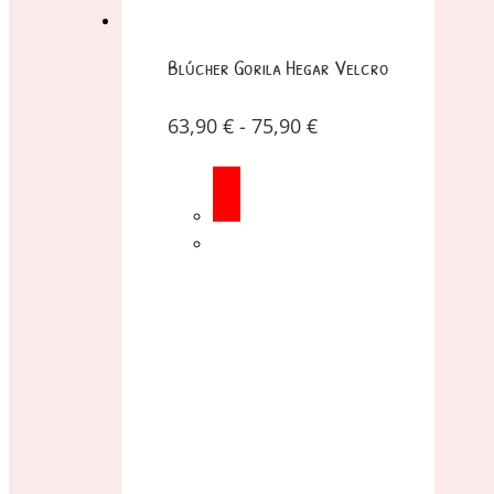
Blúcher Gorila Hegar Velcro
63,90
€
-
75,90
€