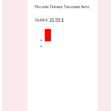
Mocasín Timoner Thousand Antic
35,99
€
72,00
€