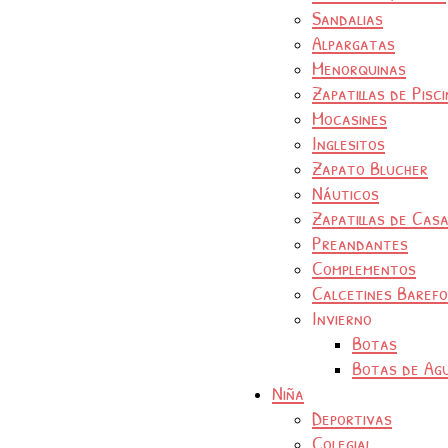
Sandalias
Alpargatas
Menorquinas
Zapatillas de Pisc
Mocasines
Inglesitos
Zapato Blucher
Náuticos
Zapatillas de Cas
Preandantes
Complementos
Calcetines Baref
Invierno
Botas
Botas de Ag
Niña
Deportivas
Colegial