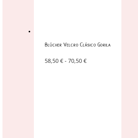
Blúcher Velcro Clásico Gorila
58,50
€
-
70,50
€