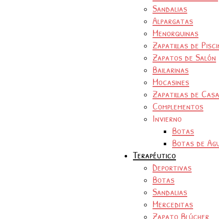
Sandalias
Alpargatas
Menorquinas
Zapatillas de Pisc
Zapatos de Salón
Bailarinas
Mocasines
Zapatillas de Cas
Complementos
Invierno
Botas
Botas de Ag
Terapéutico
Deportivas
Botas
Sandalias
Merceditas
Zapato Blúcher