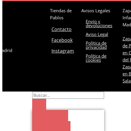
Tiendas de
Avisos Legales
Zapa
Pablos
Infa
Envío y
Mad
devoluciones
Contacto
Aviso Legal
Zapa
Facebook
Política de
os
de 
privacidad
 Madrid
Instagram
en C
Política de
del 
cookies
Zapa
en B
Sal
Search
...
Resultados
Buscar todo