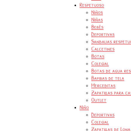
Respetuoso
Niños
Niñas
Bebés
Deportivas
Sandalias respetu
Calcetines
Botas
Colegial
Botas de agua re
Bambas de tela
Merceditas
Zapatillas para ca
Outlet
Niño
Deportivas
Colegial
Zapatillas de Lona