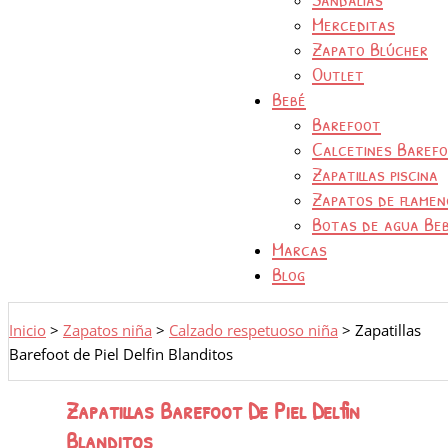
Merceditas
Zapato Blúcher
Outlet
Bebé
Barefoot
Calcetines Baref
Zapatillas piscina
Zapatos de flamen
Botas de agua Be
Marcas
Blog
Inicio
>
Zapatos niña
>
Calzado respetuoso niña
>
Zapatillas
Barefoot de Piel Delfin Blanditos
Zapatillas Barefoot De Piel Delfin
Blanditos