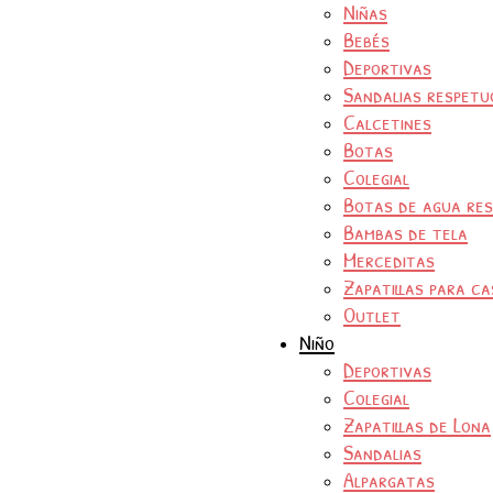
Niñas
Bebés
Deportivas
Sandalias respetu
Calcetines
Botas
Colegial
Botas de agua re
Bambas de tela
Merceditas
Zapatillas para ca
Outlet
Niño
Deportivas
Colegial
Zapatillas de Lona
Sandalias
Alpargatas