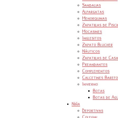
Sandalias
Alpargatas
Menorquinas
Zapatillas de Pisc
Mocasines
Inglesitos
Zapato Blucher
Náuticos
Zapatillas de Cas
Preandantes
Complementos
Calcetines Baref
Invierno
Botas
Botas de Ag
Niña
Deportivas
Colegial