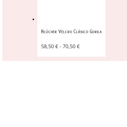
Blúcher Velcro Clásico Gorila
58,50
€
-
70,50
€