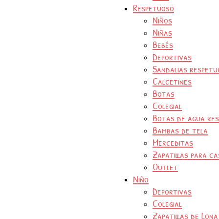
Respetuoso
Niños
Niñas
Bebés
Deportivas
Sandalias respetu
Calcetines
Botas
Colegial
Botas de agua re
Bambas de tela
Merceditas
Zapatillas para ca
Outlet
Niño
Deportivas
Colegial
Zapatillas de Lona