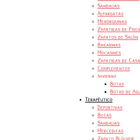
Sandalias
Alpargatas
Menorquinas
Zapatillas de Pisc
Zapatos de Salón
Bailarinas
Mocasines
Zapatillas de Cas
Complementos
Invierno
Botas
Botas de Ag
Terapéutico
Deportivas
Botas
Sandalias
Merceditas
Zapato Blúcher