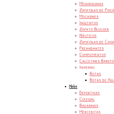
Menorquinas
Zapatillas de Pisc
Mocasines
Inglesitos
Zapato Blucher
Náuticos
Zapatillas de Cas
Preandantes
Complementos
Calcetines Baref
Invierno
Botas
Botas de Ag
Niña
Deportivas
Colegial
Bailarinas
Merceditas