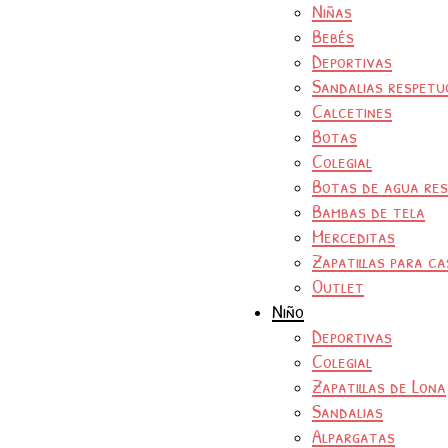
Niñas
Bebés
Deportivas
Sandalias respetu
Calcetines
Botas
Colegial
Botas de agua re
Bambas de tela
Merceditas
Zapatillas para ca
Outlet
Niño
Deportivas
Colegial
Zapatillas de Lona
Sandalias
Alpargatas