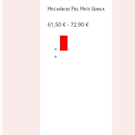
Mocasín de Piel Mate Gorila
61,50
€
-
72,90
€