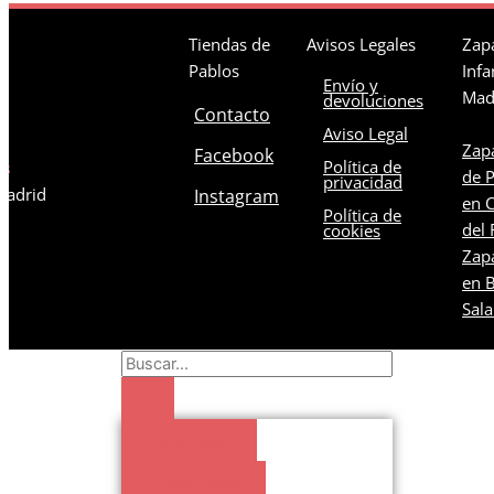
Tiendas de
Avisos Legales
Zapa
Pablos
Infa
Envío y
Mad
devoluciones
Contacto
Aviso Legal
Zapa
Facebook
Política de
os
de 
privacidad
 Madrid
Instagram
en C
Política de
del 
cookies
Zapa
en B
Sal
Search
...
Resultados
Buscar todo