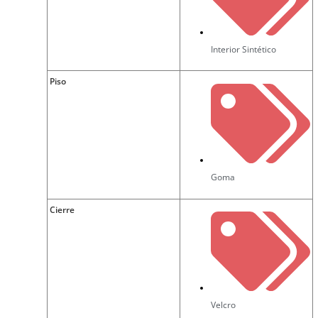
Interior Sintético
Piso
Goma
Cierre
Velcro