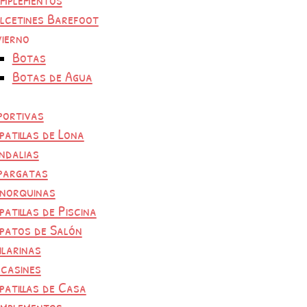
lcetines Barefoot
vierno
Botas
Botas de Agua
portivas
patillas de Lona
ndalias
pargatas
norquinas
patillas de Piscina
patos de Salón
ilarinas
casines
patillas de Casa
mplementos