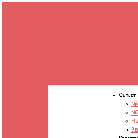
Ir
Sanda
al
Titani
contenido
Ernes
canti
Outlet
Ni
Ni
Mu
Be
Respet