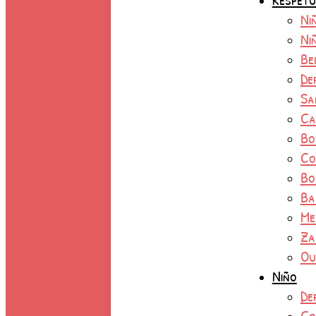
Ni
Ni
Be
De
Sa
Ca
Bo
Co
Bo
Ba
Me
Za
Ou
Niño
De
Co