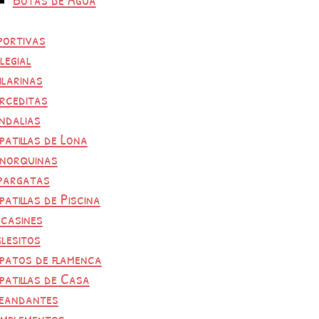
portivas
legial
ilarinas
rceditas
ndalias
patillas de Lona
norquinas
pargatas
patillas de Piscina
casines
glesitos
patos de flamenca
patillas de Casa
eandantes
mplementos