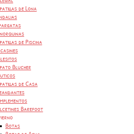
patillas de Lona
ndalias
pargatas
norquinas
patillas de Piscina
casines
glesitos
pato Blucher
uticos
patillas de Casa
eandantes
mplementos
lcetines Barefoot
vierno
Botas
Botas de Agua