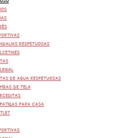
ños
ñas
bés
portivas
ndalias respetuosas
lcetines
tas
legial
tas de agua respetuosas
mbas de tela
rceditas
patillas para casa
tlet
portivas
legial