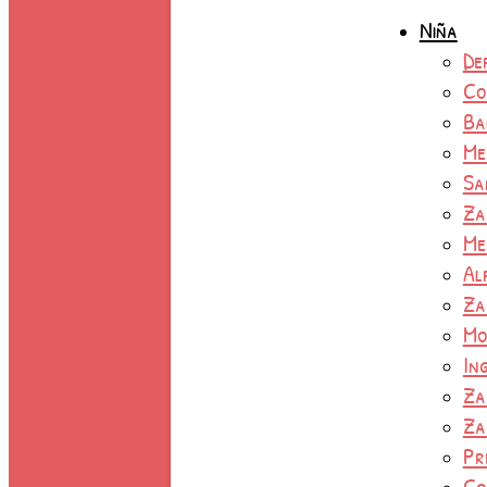
Niña
De
Co
Ba
Me
Sa
Za
Me
Al
Za
Mo
In
Za
Za
Pr
Co