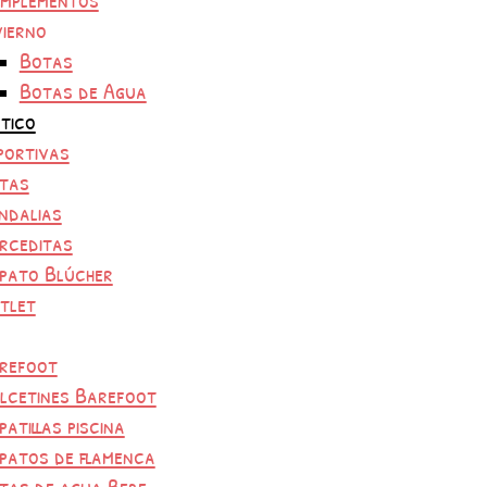
vierno
Botas
Botas de Agua
tico
portivas
tas
ndalias
rceditas
pato Blúcher
tlet
refoot
lcetines Barefoot
patillas piscina
patos de flamenca
tas de agua Bebe