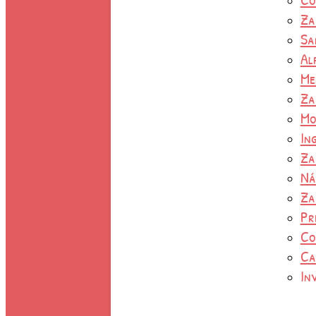
Za
Sa
Al
Me
Za
Mo
In
Za
Ná
Za
Pr
Co
Ca
In