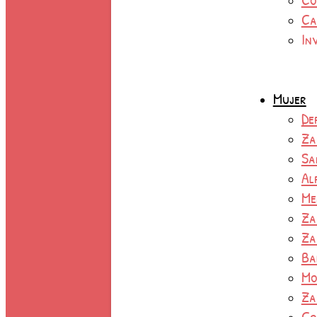
Ca
In
Mujer
De
Za
Sa
Al
Me
Za
Za
Ba
Mo
Za
Co