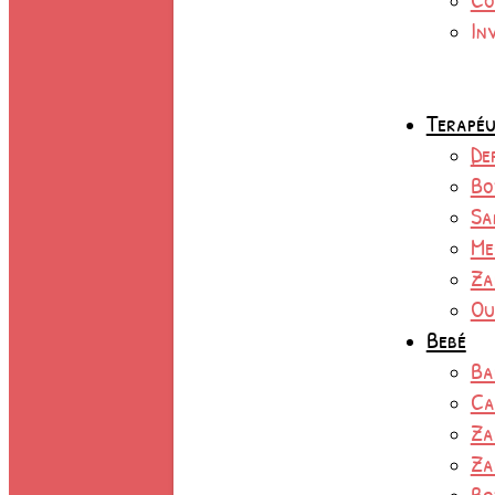
In
Terapéu
De
Bo
Sa
Me
Za
Ou
Bebé
Ba
Ca
Za
Za
Bo