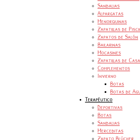
Sandalias
Alpargatas
Menorquinas
Zapatillas de Pisc
Zapatos de Salón
Bailarinas
Mocasines
Zapatillas de Cas
Complementos
Invierno
Botas
Botas de Ag
Terapéutico
Deportivas
Botas
Sandalias
Merceditas
Zapato Blúcher