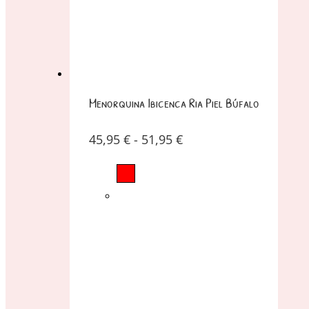
Menorquina Ibicenca Ria Piel Búfalo
45,95
€
-
51,95
€