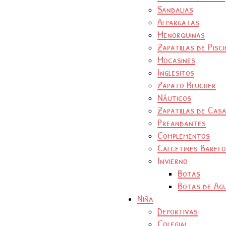
Sandalias
Alpargatas
Menorquinas
Zapatillas de Pisc
Mocasines
Inglesitos
Zapato Blucher
Náuticos
Zapatillas de Cas
Preandantes
Complementos
Calcetines Baref
Invierno
Botas
Botas de Ag
Niña
Deportivas
Colegial