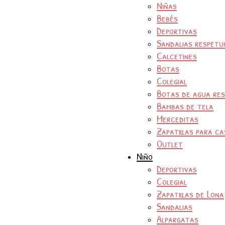
Niñas
Bebés
Deportivas
Sandalias respetu
Calcetines
Botas
Colegial
Botas de agua re
Bambas de tela
Merceditas
Zapatillas para ca
Outlet
Niño
Deportivas
Colegial
Zapatillas de Lona
Sandalias
Alpargatas