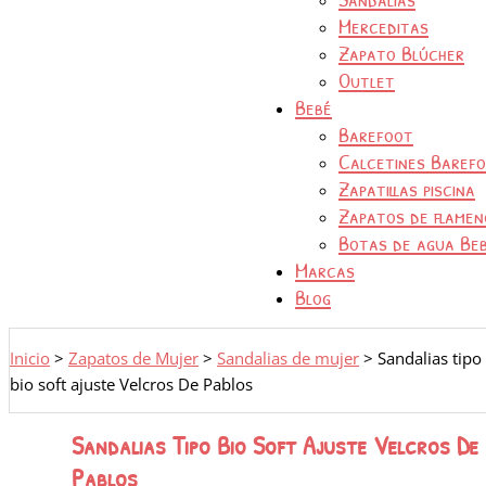
Merceditas
Zapato Blúcher
Outlet
Bebé
Barefoot
Calcetines Baref
Zapatillas piscina
Zapatos de flamen
Botas de agua Be
Marcas
Blog
Inicio
>
Zapatos de Mujer
>
Sandalias de mujer
>
Sandalias tipo
bio soft ajuste Velcros De Pablos
Sandalias Tipo Bio Soft Ajuste Velcros De
Pablos