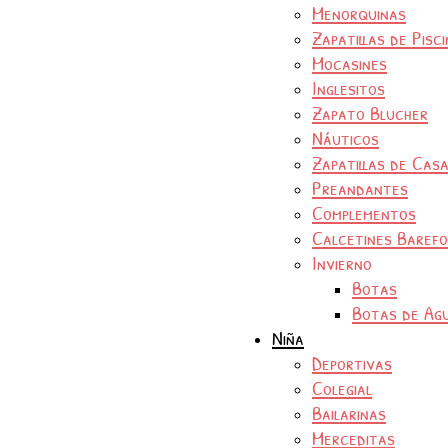
Menorquinas
Zapatillas de Pisc
Mocasines
Inglesitos
Zapato Blucher
Náuticos
Zapatillas de Cas
Preandantes
Complementos
Calcetines Baref
Invierno
Botas
Botas de Ag
Niña
Deportivas
Colegial
Bailarinas
Merceditas