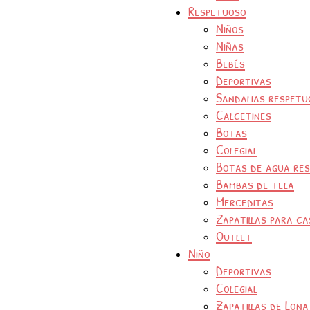
Respetuoso
Niños
Niñas
Bebés
Deportivas
Sandalias respetu
Calcetines
Botas
Colegial
Botas de agua re
Bambas de tela
Merceditas
Zapatillas para ca
Outlet
Niño
Deportivas
Colegial
Zapatillas de Lona