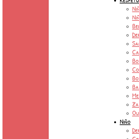
Ni
Ni
Be
De
Sa
Ca
Bo
Co
Bo
Ba
Me
Za
Ou
Niño
De
Co