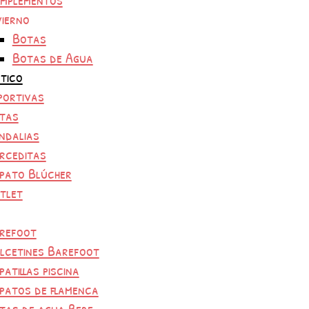
vierno
Botas
Botas de Agua
tico
portivas
tas
ndalias
rceditas
pato Blúcher
tlet
refoot
lcetines Barefoot
patillas piscina
patos de flamenca
tas de agua Bebe