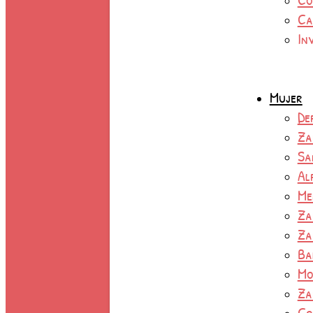
Ca
In
Mujer
De
Za
Sa
Al
Me
Za
Za
Ba
Mo
Za
Co