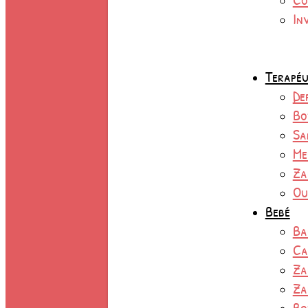
In
Terapéu
De
Bo
Sa
Me
Za
Ou
Bebé
Ba
Ca
Za
Za
Bo