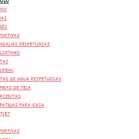
ños
ñas
bés
portivas
ndalias respetuosas
lcetines
tas
legial
tas de agua respetuosas
mbas de tela
rceditas
patillas para casa
tlet
portivas
legial