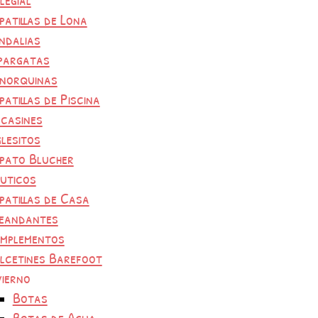
patillas de Lona
ndalias
pargatas
norquinas
patillas de Piscina
casines
glesitos
pato Blucher
uticos
patillas de Casa
eandantes
mplementos
lcetines Barefoot
vierno
Botas
Botas de Agua