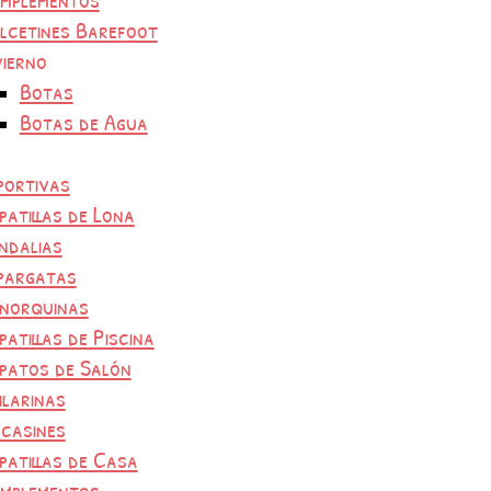
lcetines Barefoot
vierno
Botas
Botas de Agua
portivas
patillas de Lona
ndalias
pargatas
norquinas
patillas de Piscina
patos de Salón
ilarinas
casines
patillas de Casa
mplementos