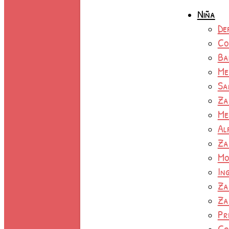
Niña
De
Co
Ba
Me
Sa
Za
Me
Al
Za
Mo
In
Za
Za
Pr
Co