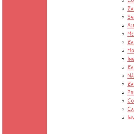
Za
Sa
Al
Me
Za
Mo
In
Za
Ná
Za
Pr
Co
Ca
In