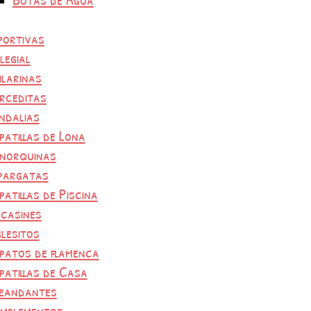
portivas
legial
ilarinas
rceditas
ndalias
patillas de Lona
norquinas
pargatas
patillas de Piscina
casines
glesitos
patos de flamenca
patillas de Casa
eandantes
mplementos