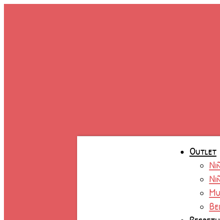
Ir
al
contenido
Outlet
Ni
Ni
Mu
Be
Respet