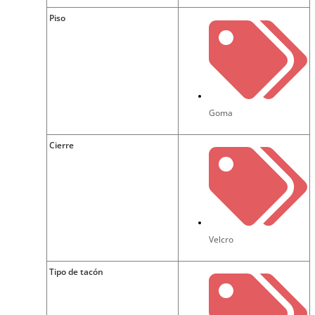
Piso
Goma
Cierre
Velcro
Tipo de tacón