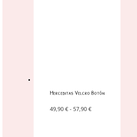
Merceditas Velcro Botón
49,90
€
-
57,90
€