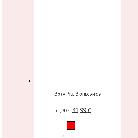
Bota Piel Biomecanics
41,99
€
51,90
€