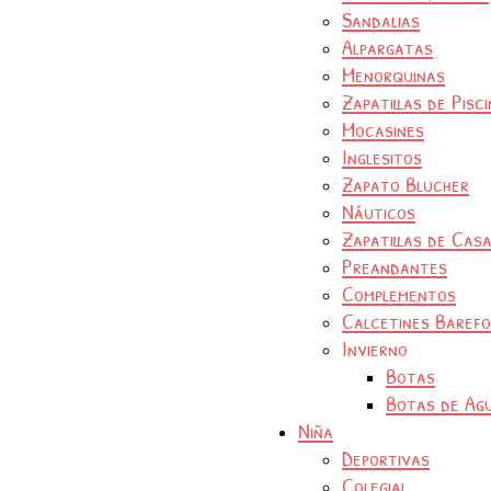
Sandalias
Alpargatas
Menorquinas
Zapatillas de Pisc
Mocasines
Inglesitos
Zapato Blucher
Náuticos
Zapatillas de Cas
Preandantes
Complementos
Calcetines Baref
Invierno
Botas
Botas de Ag
Niña
Deportivas
Colegial