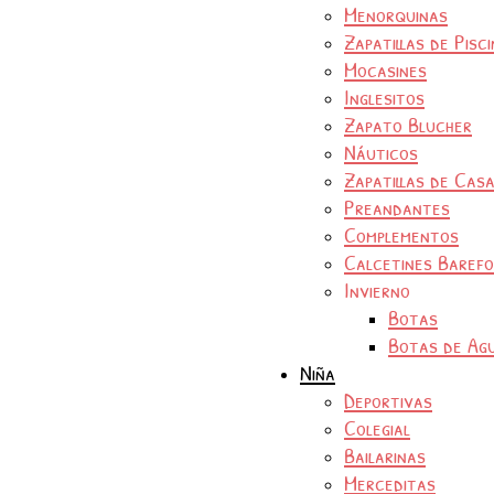
Menorquinas
Zapatillas de Pisc
Mocasines
Inglesitos
Zapato Blucher
Náuticos
Zapatillas de Cas
Preandantes
Complementos
Calcetines Baref
Invierno
Botas
Botas de Ag
Niña
Deportivas
Colegial
Bailarinas
Merceditas