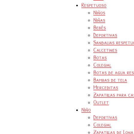
Respetuoso
Niños
Niñas
Bebés
Deportivas
Sandalias respetu
Calcetines
Botas
Colegial
Botas de agua re
Bambas de tela
Merceditas
Zapatillas para ca
Outlet
Niño
Deportivas
Colegial
Zapatillas de Lona