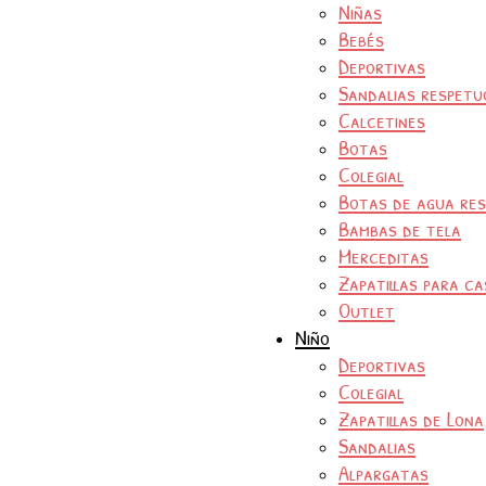
Niñas
Bebés
Deportivas
Sandalias respetu
Calcetines
Botas
Colegial
Botas de agua re
Bambas de tela
Merceditas
Zapatillas para ca
Outlet
Niño
Deportivas
Colegial
Zapatillas de Lona
Sandalias
Alpargatas