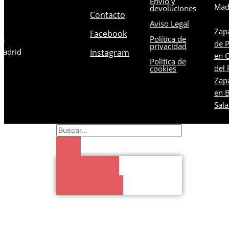
Envío y
Mad
devoluciones
Contacto
Aviso Legal
Zapa
Facebook
Política de
os
de 
privacidad
 Madrid
Instagram
en C
Política de
del 
cookies
Zapa
en B
Sal
Search
...
Resultados
Buscar todo