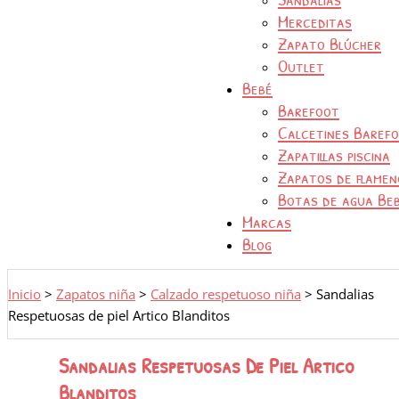
Merceditas
Zapato Blúcher
Outlet
Bebé
Barefoot
Calcetines Baref
Zapatillas piscina
Zapatos de flamen
Botas de agua Be
Marcas
Blog
Inicio
>
Zapatos niña
>
Calzado respetuoso niña
>
Sandalias
Respetuosas de piel Artico Blanditos
Sandalias Respetuosas De Piel Artico
Blanditos