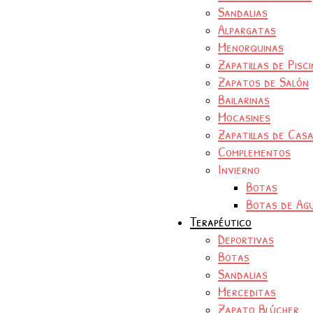
Sandalias
Alpargatas
Menorquinas
Zapatillas de Pisc
Zapatos de Salón
Bailarinas
Mocasines
Zapatillas de Cas
Complementos
Invierno
Botas
Botas de Ag
Terapéutico
Deportivas
Botas
Sandalias
Merceditas
Zapato Blúcher