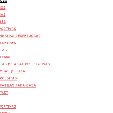
ños
ñas
bés
portivas
ndalias respetuosas
lcetines
tas
legial
tas de agua respetuosas
mbas de tela
rceditas
patillas para casa
tlet
portivas
legial