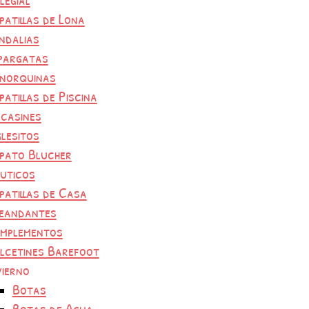
patillas de Lona
ndalias
pargatas
norquinas
patillas de Piscina
casines
glesitos
pato Blucher
uticos
patillas de Casa
eandantes
mplementos
lcetines Barefoot
vierno
Botas
Botas de Agua