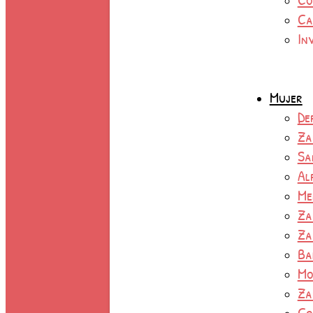
Ca
In
Mujer
De
Za
Sa
Al
Me
Za
Za
Ba
Mo
Za
Co