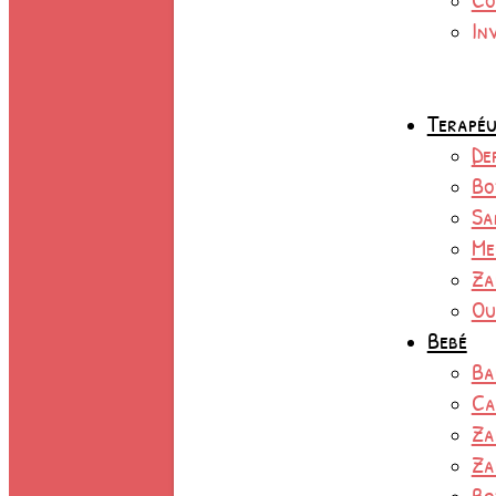
In
Terapéu
De
Bo
Sa
Me
Za
Ou
Bebé
Ba
Ca
Za
Za
Bo