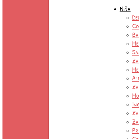
Niña
De
Co
Ba
Me
Sa
Za
Me
Al
Za
Mo
In
Za
Za
Pr
Co