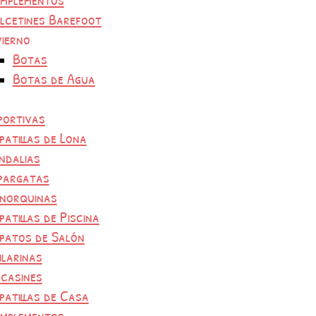
lcetines Barefoot
vierno
Botas
Botas de Agua
portivas
patillas de Lona
ndalias
pargatas
norquinas
patillas de Piscina
patos de Salón
ilarinas
casines
patillas de Casa
mplementos