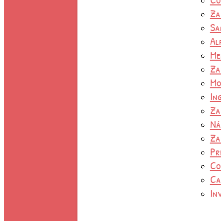
Za
Sa
Al
Me
Za
Mo
In
Za
Ná
Za
Pr
Co
Ca
In