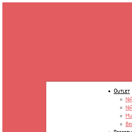
Ir
al
contenido
Outlet
Ni
Ni
Mu
Be
Respet