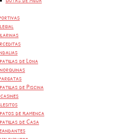
portivas
legial
ilarinas
rceditas
ndalias
patillas de Lona
norquinas
pargatas
patillas de Piscina
casines
glesitos
patos de flamenca
patillas de Casa
eandantes
mplementos