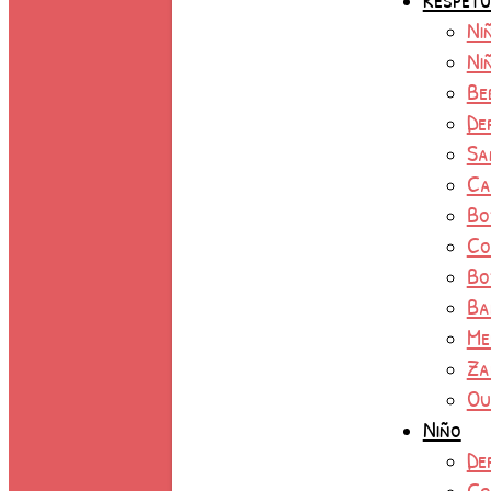
Ni
Ni
Be
De
Sa
Ca
Bo
Co
Bo
Ba
Me
Za
Ou
Niño
De
Co