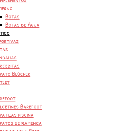
vierno
Botas
Botas de Agua
tico
portivas
tas
ndalias
rceditas
pato Blúcher
tlet
refoot
lcetines Barefoot
patillas piscina
patos de flamenca
tas de agua Bebe