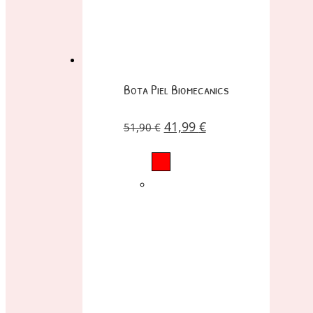
Bota Piel Biomecanics
41,99
€
51,90
€