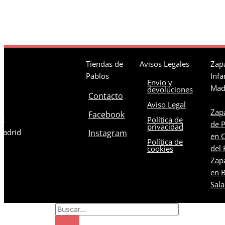
Tiendas de
Avisos Legales
Zapa
Pablos
Infa
Envío y
Mad
devoluciones
Contacto
Aviso Legal
Zapa
Facebook
Política de
os
de 
privacidad
 Madrid
Instagram
en C
Política de
del 
cookies
Zapa
en B
Sal
Search
...