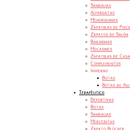
Sandalias
Alpargatas
Menorquinas
Zapatillas de Pisc
Zapatos de Salón
Bailarinas
Mocasines
Zapatillas de Cas
Complementos
Invierno
Botas
Botas de Ag
Terapéutico
Deportivas
Botas
Sandalias
Merceditas
Zapato Blúcher