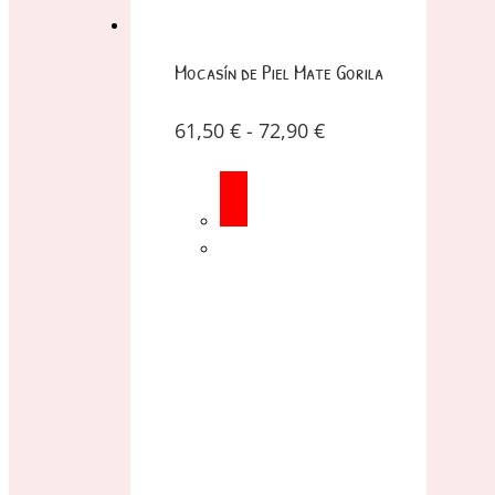
Mocasín de Piel Mate Gorila
61,50
€
-
72,90
€