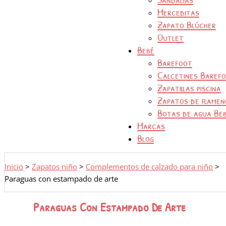
Merceditas
Zapato Blúcher
Outlet
Bebé
Barefoot
Calcetines Baref
Zapatillas piscina
Zapatos de flamen
Botas de agua Be
Marcas
Blog
Inicio
>
Zapatos niño
>
Complementos de calzado para niño
>
Paraguas con estampado de arte
Paraguas Con Estampado De Arte