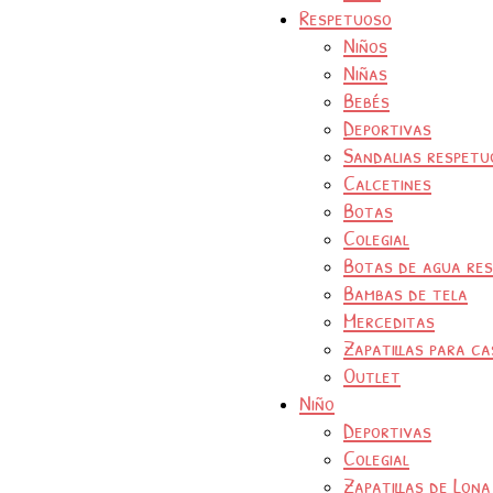
Respetuoso
Niños
Niñas
Bebés
Deportivas
Sandalias respetu
Calcetines
Botas
Colegial
Botas de agua re
Bambas de tela
Merceditas
Zapatillas para ca
Outlet
Niño
Deportivas
Colegial
Zapatillas de Lona