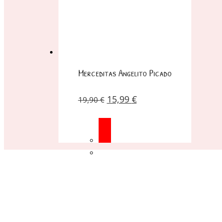
Merceditas Angelito Picado
15,99
€
19,90
€