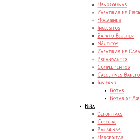
Menorquinas
Zapatillas de Pisc
Mocasines
Inglesitos
Zapato Blucher
Náuticos
Zapatillas de Cas
Preandantes
Complementos
Calcetines Baref
Invierno
Botas
Botas de Ag
Niña
Deportivas
Colegial
Bailarinas
Merceditas