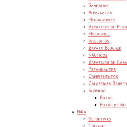
Sandalias
Alpargatas
Menorquinas
Zapatillas de Pisc
Mocasines
Inglesitos
Zapato Blucher
Náuticos
Zapatillas de Cas
Preandantes
Complementos
Calcetines Baref
Invierno
Botas
Botas de Ag
Niña
Deportivas
Colegial