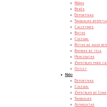
Niñas
Bebés
Deportivas
Sandalias respetu
Calcetines
Botas
Colegial
Botas de agua re
Bambas de tela
Merceditas
Zapatillas para ca
Outlet
Niño
Deportivas
Colegial
Zapatillas de Lona
Sandalias
Alpargatas