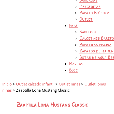
Merceditas
Zapato Blúcher
Outlet
Bebé
Barefoot
Calcetines Baref
Zapatillas piscina
Zapatos de flamen
Botas de agua Be
Marcas
Blog
Inicio
>
Outlet calzado infantil
>
Outlet niñas
>
Outlet lonas
niñas
>
Zaaptilla Lona Mustang Classic
Zaaptilla Lona Mustang Classic