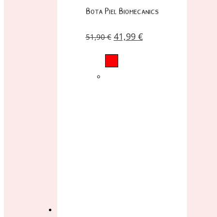
Bota Piel Biomecanics
41,99
€
51,90
€