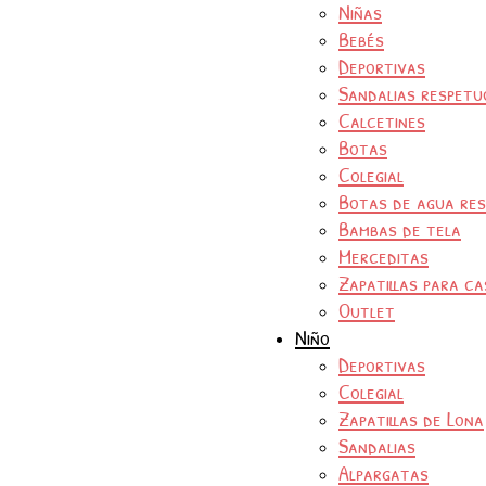
Niñas
Bebés
Deportivas
Sandalias respetu
Calcetines
Botas
Colegial
Botas de agua re
Bambas de tela
Merceditas
Zapatillas para ca
Outlet
Niño
Deportivas
Colegial
Zapatillas de Lona
Sandalias
Alpargatas