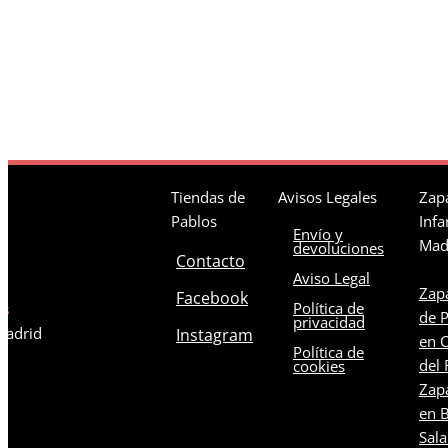
Tiendas de
Avisos Legales
Zapa
Pablos
Infa
Envío y
Mad
devoluciones
Contacto
Aviso Legal
Zapa
Facebook
Política de
os
de 
privacidad
 Madrid
Instagram
en C
Política de
del 
cookies
Zapa
en B
Sal