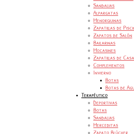
Sandalias
Alpargatas
Menorquinas
Zapatillas de Pisc
Zapatos de Salón
Bailarinas
Mocasines
Zapatillas de Cas
Complementos
Invierno
Botas
Botas de Ag
Terapéutico
Deportivas
Botas
Sandalias
Merceditas
Zapato Blúcher