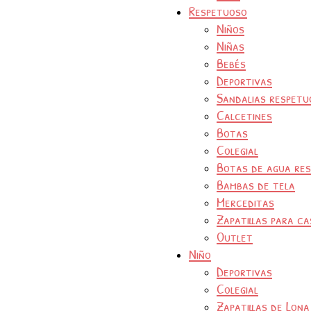
Respetuoso
Niños
Niñas
Bebés
Deportivas
Sandalias respetu
Calcetines
Botas
Colegial
Botas de agua re
Bambas de tela
Merceditas
Zapatillas para ca
Outlet
Niño
Deportivas
Colegial
Zapatillas de Lona