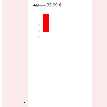
35,99
€
44,90
€