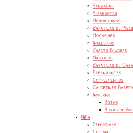
Sandalias
Alpargatas
Menorquinas
Zapatillas de Pisc
Mocasines
Inglesitos
Zapato Blucher
Náuticos
Zapatillas de Cas
Preandantes
Complementos
Calcetines Baref
Invierno
Botas
Botas de Ag
Niña
Deportivas
Colegial