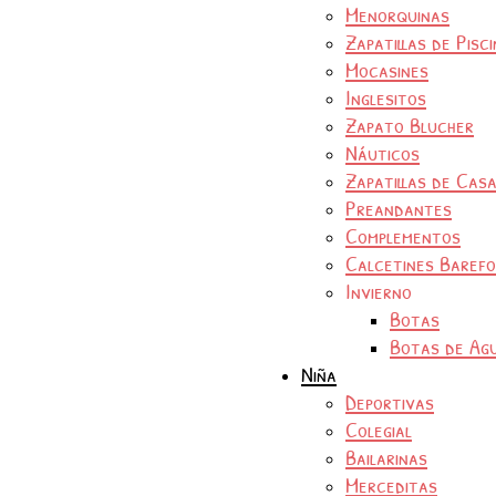
Menorquinas
Zapatillas de Pisc
Mocasines
Inglesitos
Zapato Blucher
Náuticos
Zapatillas de Cas
Preandantes
Complementos
Calcetines Baref
Invierno
Botas
Botas de Ag
Niña
Deportivas
Colegial
Bailarinas
Merceditas