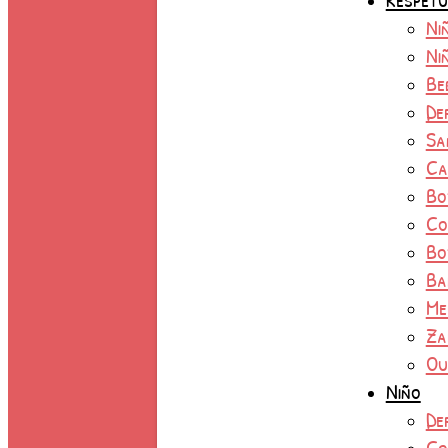
Ni
Ni
Be
De
Sa
Ca
Bo
Co
Bo
Ba
Me
Za
Ou
Niño
De
Co