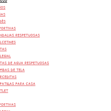
ños
ñas
bés
portivas
ndalias respetuosas
lcetines
tas
legial
tas de agua respetuosas
mbas de tela
rceditas
patillas para casa
tlet
portivas
legial