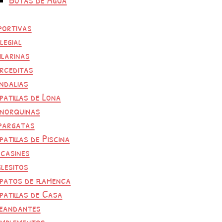
portivas
legial
ilarinas
rceditas
ndalias
patillas de Lona
norquinas
pargatas
patillas de Piscina
casines
glesitos
patos de flamenca
patillas de Casa
eandantes
mplementos