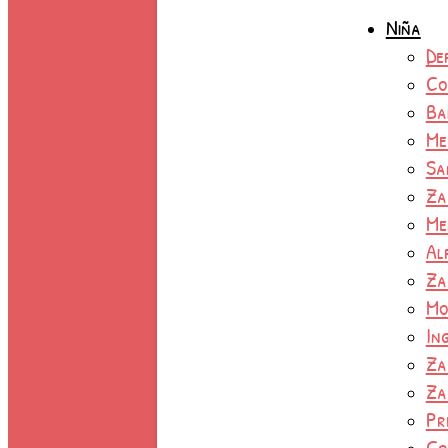
Niña
De
Co
Ba
Me
Sa
Za
Me
Al
Za
Mo
In
Za
Za
Pr
Co