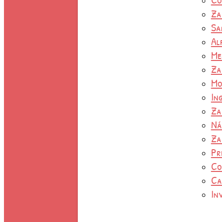
Za
Sa
Al
Me
Za
Mo
In
Za
Ná
Za
Pr
Co
Ca
In