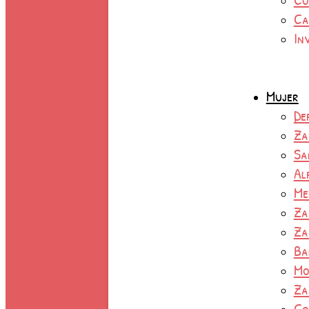
Ca
In
Mujer
De
Za
Sa
Al
Me
Za
Za
Ba
Mo
Za
Co