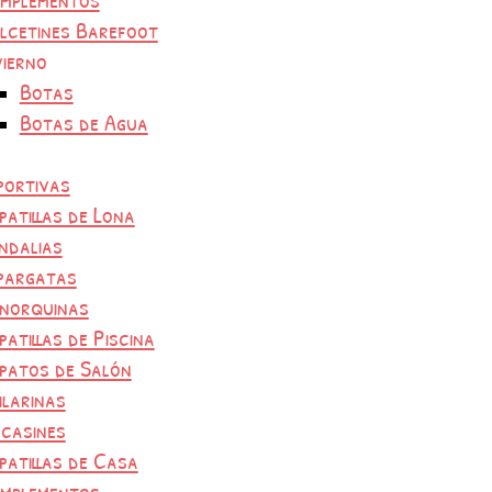
lcetines Barefoot
vierno
Botas
Botas de Agua
portivas
patillas de Lona
ndalias
pargatas
norquinas
patillas de Piscina
patos de Salón
ilarinas
casines
patillas de Casa
mplementos