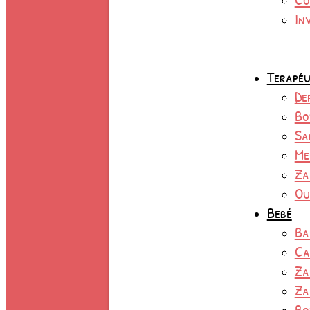
In
Terapéu
De
Bo
Sa
Me
Za
Ou
Bebé
Ba
Ca
Za
Za
Bo