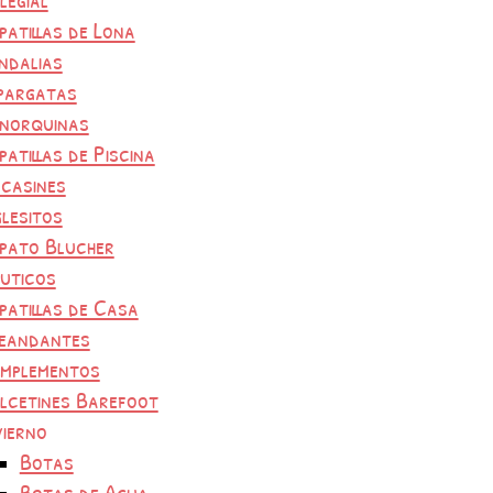
patillas de Lona
ndalias
pargatas
norquinas
patillas de Piscina
casines
glesitos
pato Blucher
uticos
patillas de Casa
eandantes
mplementos
lcetines Barefoot
vierno
Botas
Botas de Agua