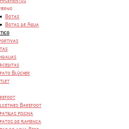
vierno
Botas
Botas de Agua
tico
portivas
tas
ndalias
rceditas
pato Blúcher
tlet
refoot
lcetines Barefoot
patillas piscina
patos de flamenca
tas de agua Bebe