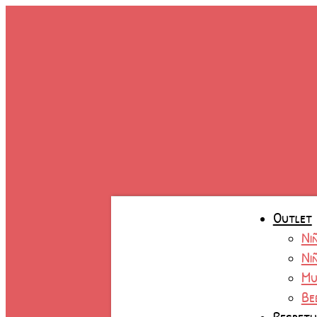
Ir
al
contenido
Outlet
Ni
Ni
Mu
Be
Respet