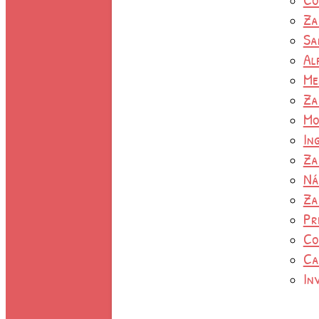
Za
Sa
Al
Me
Za
Mo
In
Za
Ná
Za
Pr
Co
Ca
In