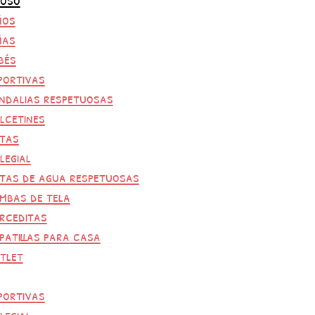
ños
ñas
bés
portivas
ndalias respetuosas
lcetines
tas
legial
tas de agua respetuosas
mbas de tela
rceditas
patillas para casa
tlet
portivas
legial