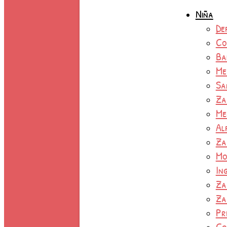
Niña
De
Co
Ba
Me
Sa
Za
Me
Al
Za
Mo
In
Za
Za
Pr
Co