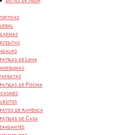
portivas
legial
ilarinas
rceditas
ndalias
patillas de Lona
norquinas
pargatas
patillas de Piscina
casines
glesitos
patos de flamenca
patillas de Casa
eandantes
mplementos