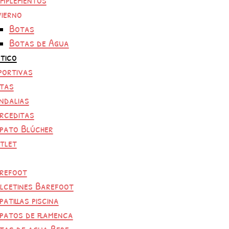
vierno
Botas
Botas de Agua
tico
portivas
tas
ndalias
rceditas
pato Blúcher
tlet
refoot
lcetines Barefoot
patillas piscina
patos de flamenca
tas de agua Bebe