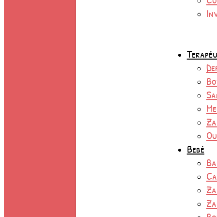
In
Terapéu
De
Bo
Sa
Me
Za
Ou
Bebé
Ba
Ca
Za
Za
Bo