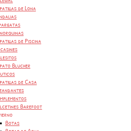
patillas de Lona
ndalias
pargatas
norquinas
patillas de Piscina
casines
glesitos
pato Blucher
uticos
patillas de Casa
eandantes
mplementos
lcetines Barefoot
vierno
Botas
Botas de Agua