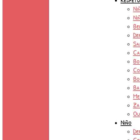
Ni
Ni
Be
De
Sa
Ca
Bo
Co
Bo
Ba
Me
Za
Ou
Niño
De
Co