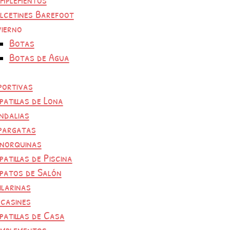
lcetines Barefoot
vierno
Botas
Botas de Agua
portivas
patillas de Lona
ndalias
pargatas
norquinas
patillas de Piscina
patos de Salón
ilarinas
casines
patillas de Casa
mplementos