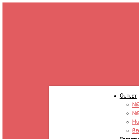
Ir
al
contenido
Outlet
Ni
Ni
Mu
Be
Respet