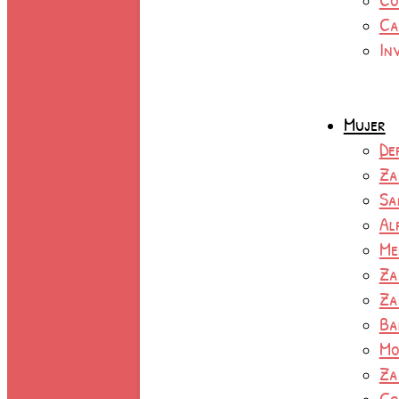
Ca
In
Mujer
De
Za
Sa
Al
Me
Za
Za
Ba
Mo
Za
Co