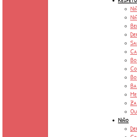
Ni
Ni
Be
De
Sa
Ca
Bo
Co
Bo
Ba
Me
Za
Ou
Niño
De
Co