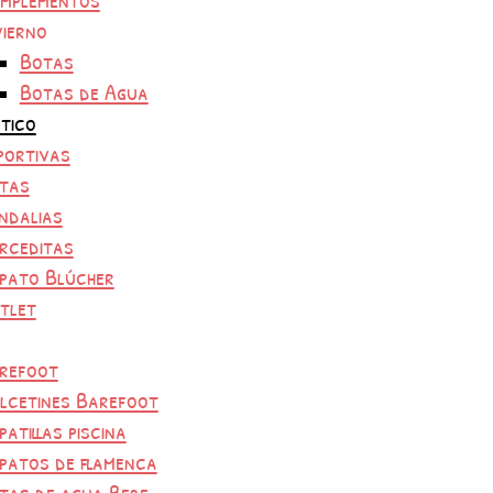
vierno
Botas
Botas de Agua
tico
portivas
tas
ndalias
rceditas
pato Blúcher
tlet
refoot
lcetines Barefoot
patillas piscina
patos de flamenca
tas de agua Bebe