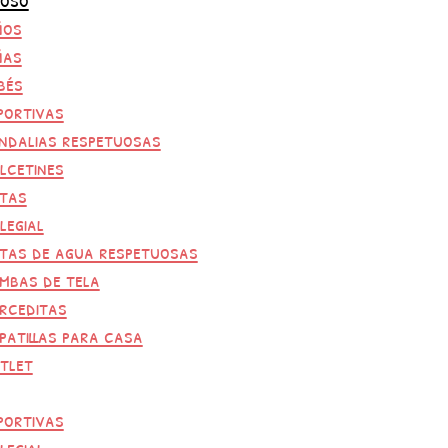
ños
ñas
bés
portivas
ndalias respetuosas
lcetines
tas
legial
tas de agua respetuosas
mbas de tela
rceditas
patillas para casa
tlet
portivas
legial