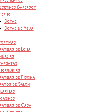
lcetines Barefoot
vierno
Botas
Botas de Agua
portivas
patillas de Lona
ndalias
pargatas
norquinas
patillas de Piscina
patos de Salón
ilarinas
casines
patillas de Casa
mplementos