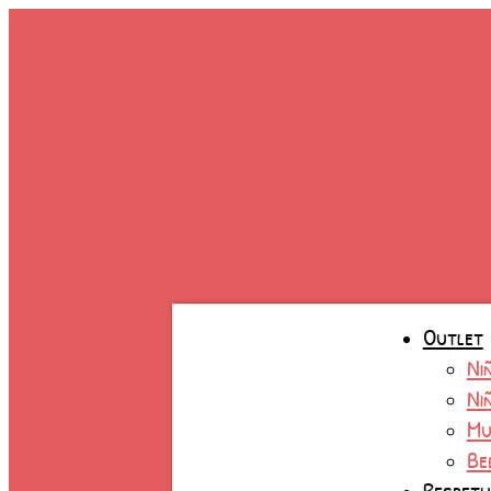
Ir
al
contenido
Outlet
Ni
Ni
Mu
Be
Respet