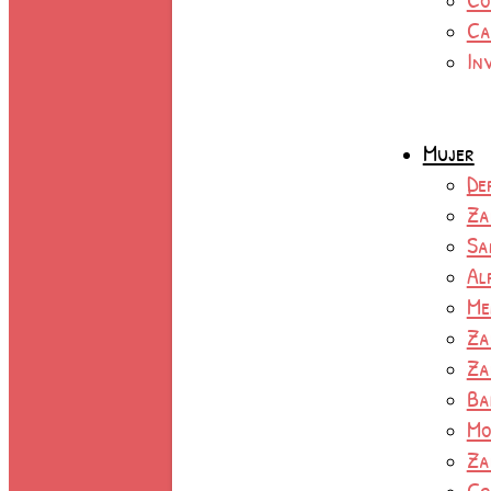
Ca
In
Mujer
De
Za
Sa
Al
Me
Za
Za
Ba
Mo
Za
Co