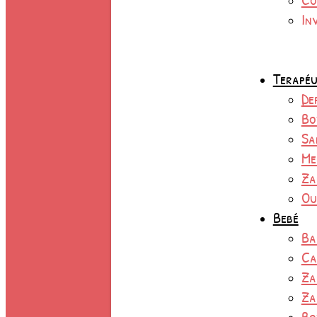
In
Terapéu
De
Bo
Sa
Me
Za
Ou
Bebé
Ba
Ca
Za
Za
Bo