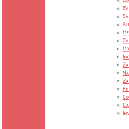
Za
Sa
Al
Me
Za
Mo
In
Za
Ná
Za
Pr
Co
Ca
In