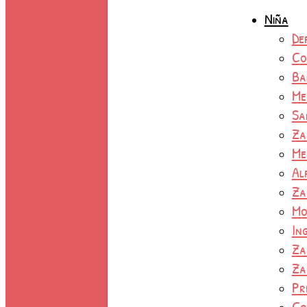
Niña
De
Co
Ba
Me
Sa
Za
Me
Al
Za
Mo
In
Za
Za
Pr
Co