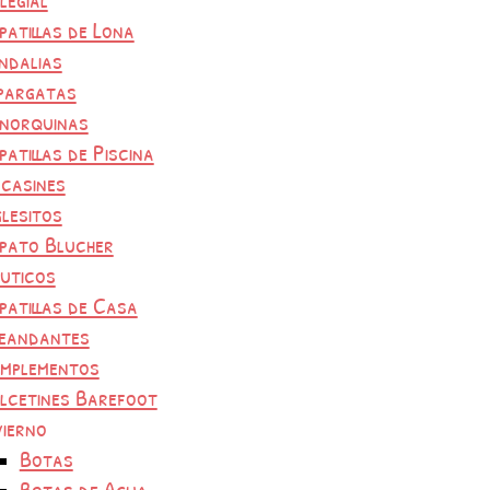
patillas de Lona
ndalias
pargatas
norquinas
patillas de Piscina
casines
glesitos
pato Blucher
uticos
patillas de Casa
eandantes
mplementos
lcetines Barefoot
vierno
Botas
Botas de Agua