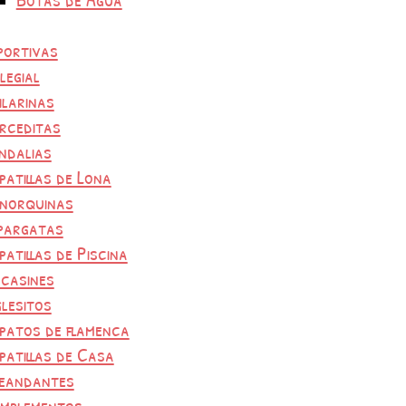
portivas
legial
ilarinas
rceditas
ndalias
patillas de Lona
norquinas
pargatas
patillas de Piscina
casines
glesitos
patos de flamenca
patillas de Casa
eandantes
mplementos