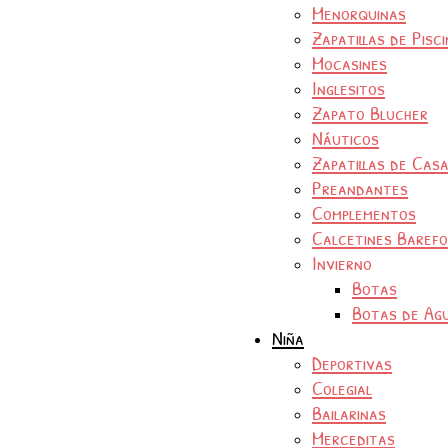
Menorquinas
Zapatillas de Pisc
Mocasines
Inglesitos
Zapato Blucher
Náuticos
Zapatillas de Cas
Preandantes
Complementos
Calcetines Baref
Invierno
Botas
Botas de Ag
Niña
Deportivas
Colegial
Bailarinas
Merceditas