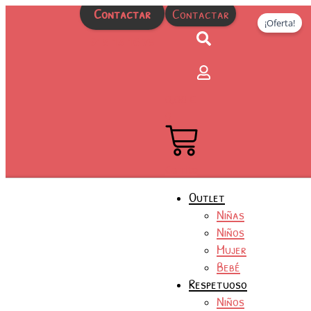
El
El
El
El
El
El
Rango
El
El
El
El
Ir
Merceditas
Contactar
Contactar
precio
precio
precio
precio
precio
precio
de
precio
precio
precio
precio
¡Oferta!
al
Niña
original
original
original
original
precios:
actual
actual
actual
actual
contenido
de
original
actual
915 15 16 75
era:
era:
era:
era:
desde
es:
es:
es:
es:
Piel
era:
es:
63,00 €.
19,90 €.
21,00 €.
49,00 €.
59,95 €
31,99 €.
15,99 €.
13,99 €.
24,99 €.
Unisa
25,00 €.
12,99 €.
hasta
cantidad
0,00
€
71,95 €
0
Carrito
Outlet
Niñas
Niños
Mujer
Bebé
Respetuoso
Niños