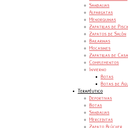
Sandalias
Alpargatas
Menorquinas
Zapatillas de Pisc
Zapatos de Salón
Bailarinas
Mocasines
Zapatillas de Cas
Complementos
Invierno
Botas
Botas de Ag
Terapéutico
Deportivas
Botas
Sandalias
Merceditas
Zapato Blúcher