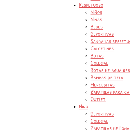
Respetuoso
Niños
Niñas
Bebés
Deportivas
Sandalias respetu
Calcetines
Botas
Colegial
Botas de agua re
Bambas de tela
Merceditas
Zapatillas para ca
Outlet
Niño
Deportivas
Colegial
Zapatillas de Lona