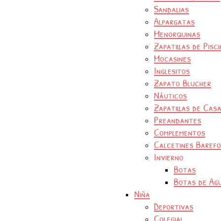
Sandalias
Alpargatas
Menorquinas
Zapatillas de Pisc
Mocasines
Inglesitos
Zapato Blucher
Náuticos
Zapatillas de Cas
Preandantes
Complementos
Calcetines Baref
Invierno
Botas
Botas de Ag
Niña
Deportivas
Colegial