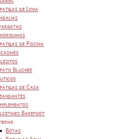
patillas de Lona
ndalias
pargatas
norquinas
patillas de Piscina
casines
glesitos
pato Blucher
uticos
patillas de Casa
eandantes
mplementos
lcetines Barefoot
vierno
Botas
Botas de Agua