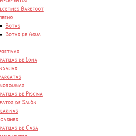
lcetines Barefoot
vierno
Botas
Botas de Agua
portivas
patillas de Lona
ndalias
pargatas
norquinas
patillas de Piscina
patos de Salón
ilarinas
casines
patillas de Casa
mplementos