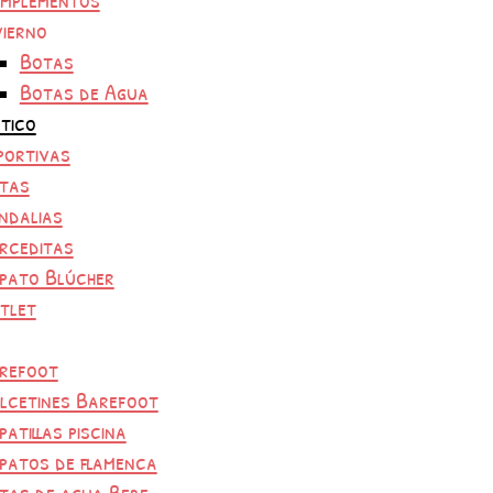
vierno
Botas
Botas de Agua
tico
portivas
tas
ndalias
rceditas
pato Blúcher
tlet
refoot
lcetines Barefoot
patillas piscina
patos de flamenca
tas de agua Bebe