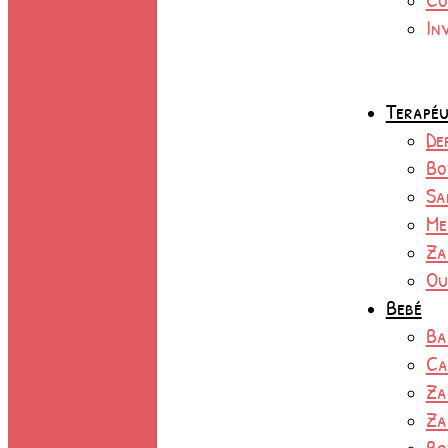
In
Terapéu
De
Bo
Sa
Me
Za
Ou
Bebé
Ba
Ca
Za
Za
Bo