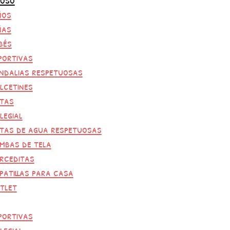
ños
ñas
bés
portivas
ndalias respetuosas
lcetines
tas
legial
tas de agua respetuosas
mbas de tela
rceditas
patillas para casa
tlet
portivas
legial