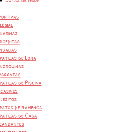
portivas
legial
ilarinas
rceditas
ndalias
patillas de Lona
norquinas
pargatas
patillas de Piscina
casines
glesitos
patos de flamenca
patillas de Casa
eandantes
mplementos