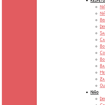
Ni
Ni
Be
De
Sa
Ca
Bo
Co
Bo
Ba
Me
Za
Ou
Niño
De
Co