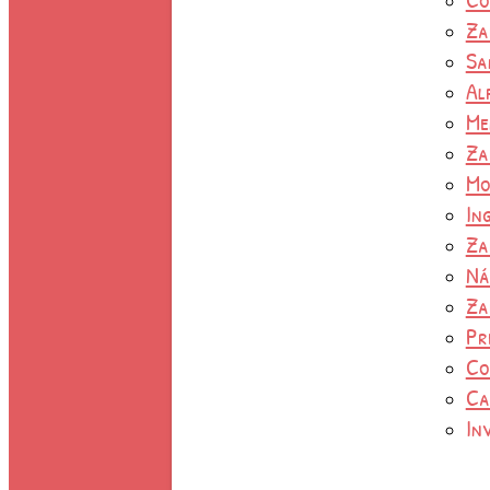
Za
Sa
Al
Me
Za
Mo
In
Za
Ná
Za
Pr
Co
Ca
In