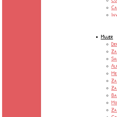
Ca
In
Mujer
De
Za
Sa
Al
Me
Za
Za
Ba
Mo
Za
Co