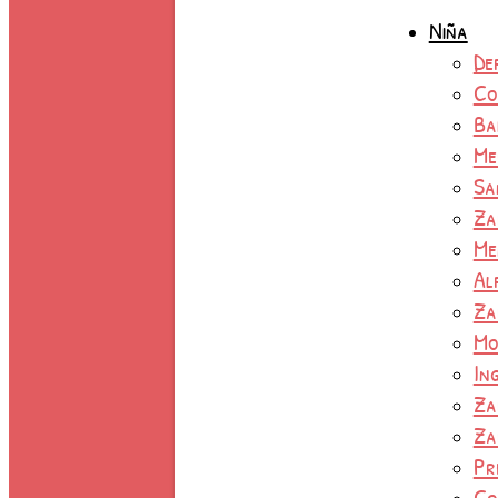
Niña
De
Co
Ba
Me
Sa
Za
Me
Al
Za
Mo
In
Za
Za
Pr
Co