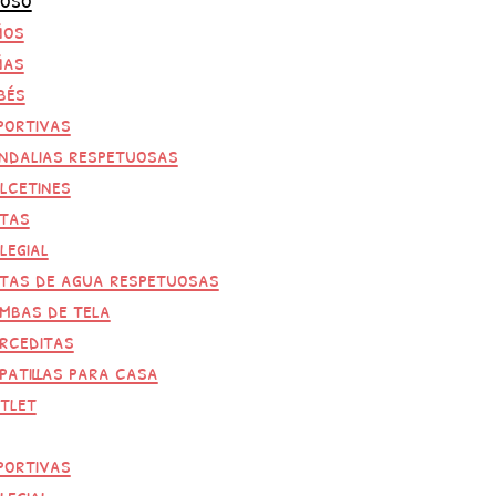
ños
ñas
bés
portivas
ndalias respetuosas
lcetines
tas
legial
tas de agua respetuosas
mbas de tela
rceditas
patillas para casa
tlet
portivas
legial