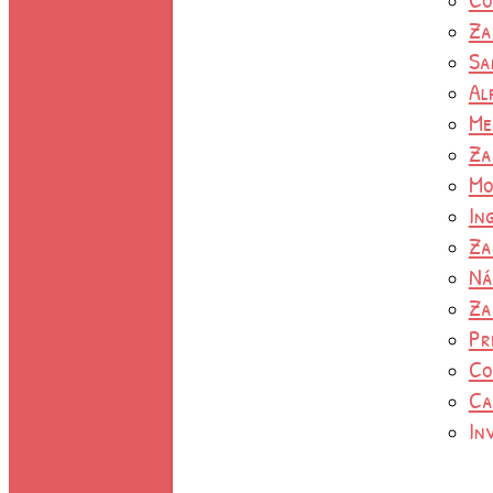
Za
Sa
Al
Me
Za
Mo
In
Za
Ná
Za
Pr
Co
Ca
In