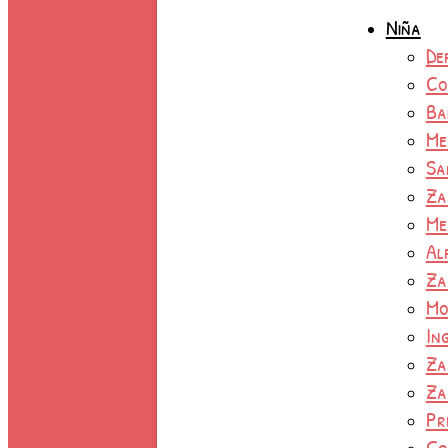
Niña
De
Co
Ba
Me
Sa
Za
Me
Al
Za
Mo
In
Za
Za
Pr
Co