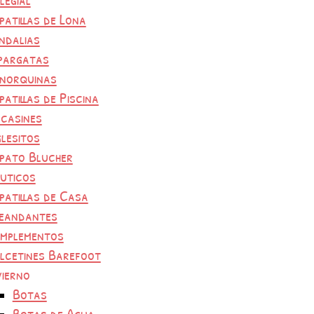
patillas de Lona
ndalias
pargatas
norquinas
patillas de Piscina
casines
glesitos
pato Blucher
uticos
patillas de Casa
eandantes
mplementos
lcetines Barefoot
vierno
Botas
Botas de Agua