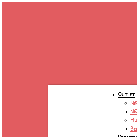
Ir
al
contenido
Outlet
Ni
Ni
Mu
Be
Respet