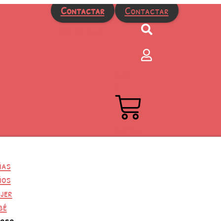
Contactar
Contactar
915 15 16 75
0,00
€
0
Carrito
ñas
ños
jer
bé
uoso