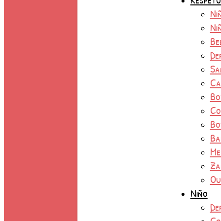
Ni
Ni
Be
De
Sa
Ca
Bo
Co
Bo
Ba
Me
Za
Ou
Niño
De
Co