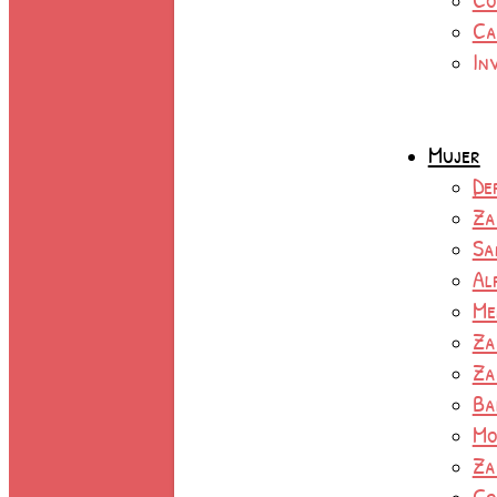
Ca
In
Mujer
De
Za
Sa
Al
Me
Za
Za
Ba
Mo
Za
Co