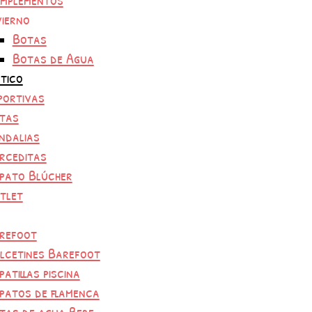
vierno
Botas
Botas de Agua
tico
portivas
tas
ndalias
rceditas
pato Blúcher
tlet
refoot
lcetines Barefoot
patillas piscina
patos de flamenca
tas de agua Bebe