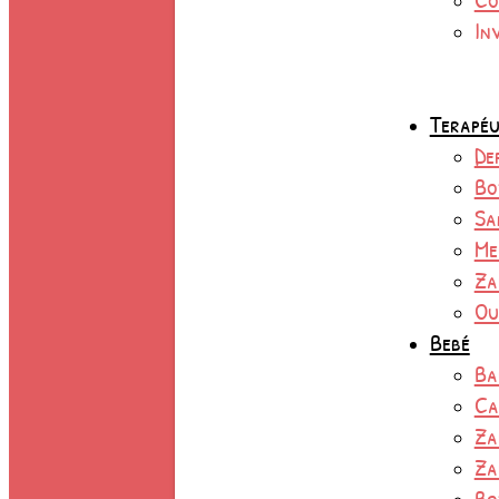
In
Terapéu
De
Bo
Sa
Me
Za
Ou
Bebé
Ba
Ca
Za
Za
Bo