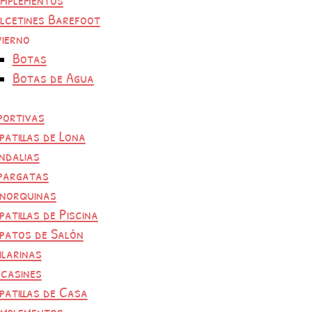
lcetines Barefoot
vierno
Botas
Botas de Agua
portivas
patillas de Lona
ndalias
pargatas
norquinas
patillas de Piscina
patos de Salón
ilarinas
casines
patillas de Casa
mplementos