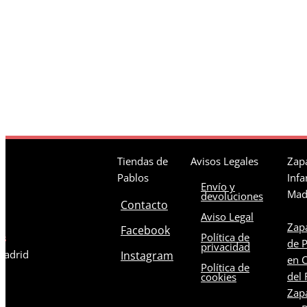
Tiendas de
Avisos Legales
Zapa
Pablos
Infa
Envío y
Mad
devoluciones
Contacto
Aviso Legal
Zapa
Facebook
Política de
os
de 
privacidad
 Madrid
Instagram
en C
Política de
del 
cookies
Zapa