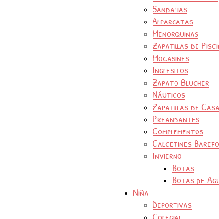
Sandalias
Alpargatas
Menorquinas
Zapatillas de Pisc
Mocasines
Inglesitos
Zapato Blucher
Náuticos
Zapatillas de Cas
Preandantes
Complementos
Calcetines Baref
Invierno
Botas
Botas de Ag
Niña
Deportivas
Colegial