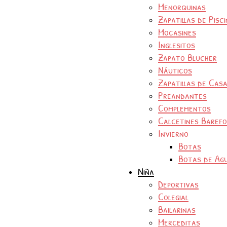
Menorquinas
Zapatillas de Pisc
Mocasines
Inglesitos
Zapato Blucher
Náuticos
Zapatillas de Cas
Preandantes
Complementos
Calcetines Baref
Invierno
Botas
Botas de Ag
Niña
Deportivas
Colegial
Bailarinas
Merceditas