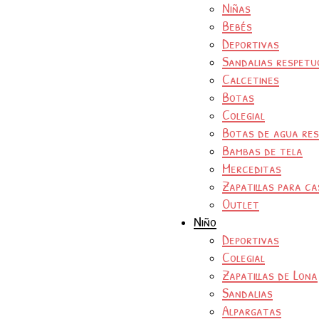
Niñas
Bebés
Deportivas
Sandalias respetu
Calcetines
Botas
Colegial
Botas de agua re
Bambas de tela
Merceditas
Zapatillas para ca
Outlet
Niño
Deportivas
Colegial
Zapatillas de Lona
Sandalias
Alpargatas