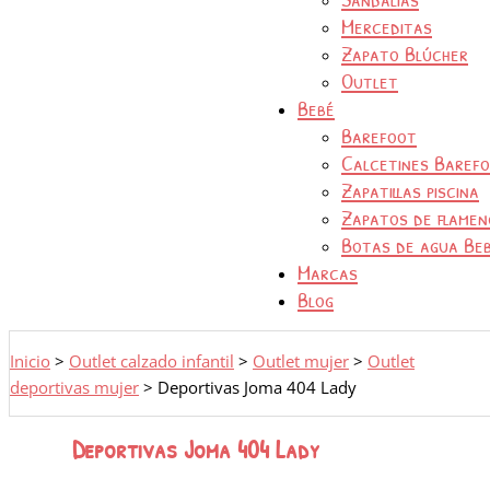
Merceditas
Zapato Blúcher
Outlet
Bebé
Barefoot
Calcetines Baref
Zapatillas piscina
Zapatos de flamen
Botas de agua Be
Marcas
Blog
Inicio
>
Outlet calzado infantil
>
Outlet mujer
>
Outlet
deportivas mujer
>
Deportivas Joma 404 Lady
Deportivas Joma 404 Lady