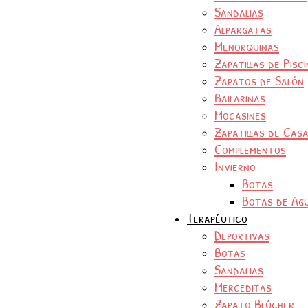
Sandalias
Alpargatas
Menorquinas
Zapatillas de Pisc
Zapatos de Salón
Bailarinas
Mocasines
Zapatillas de Cas
Complementos
Invierno
Botas
Botas de Ag
Terapéutico
Deportivas
Botas
Sandalias
Merceditas
Zapato Blúcher