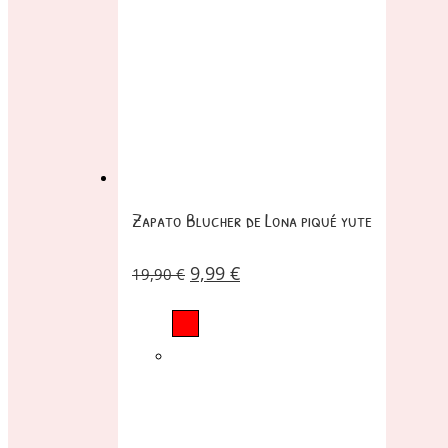
Zapato Blucher de Lona piqué yute
9,99
€
19,90
€