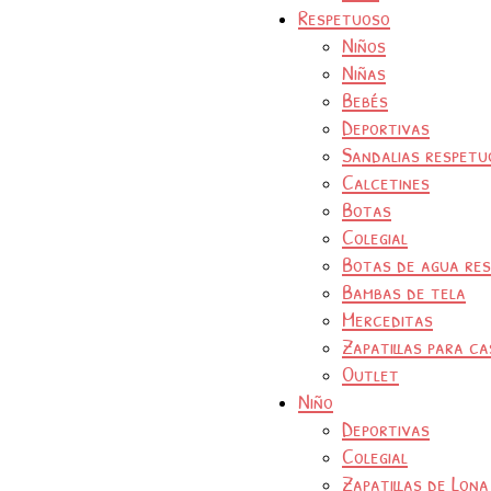
Respetuoso
Niños
Niñas
Bebés
Deportivas
Sandalias respetu
Calcetines
Botas
Colegial
Botas de agua re
Bambas de tela
Merceditas
Zapatillas para ca
Outlet
Niño
Deportivas
Colegial
Zapatillas de Lona