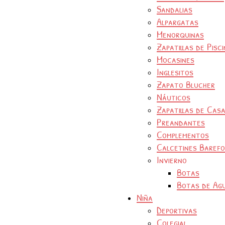
Sandalias
Alpargatas
Menorquinas
Zapatillas de Pisc
Mocasines
Inglesitos
Zapato Blucher
Náuticos
Zapatillas de Cas
Preandantes
Complementos
Calcetines Baref
Invierno
Botas
Botas de Ag
Niña
Deportivas
Colegial