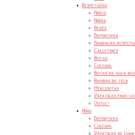
Respetuoso
Niños
Niñas
Bebés
Deportivas
Sandalias respetu
Calcetines
Botas
Colegial
Botas de agua re
Bambas de tela
Merceditas
Zapatillas para ca
Outlet
Niño
Deportivas
Colegial
Zapatillas de Lona