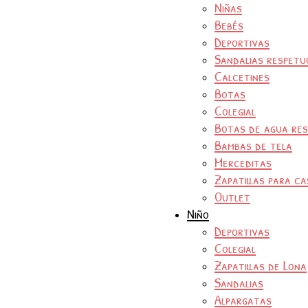
Niñas
Bebés
Deportivas
Sandalias respetu
Calcetines
Botas
Colegial
Botas de agua re
Bambas de tela
Merceditas
Zapatillas para ca
Outlet
Niño
Deportivas
Colegial
Zapatillas de Lona
Sandalias
Alpargatas