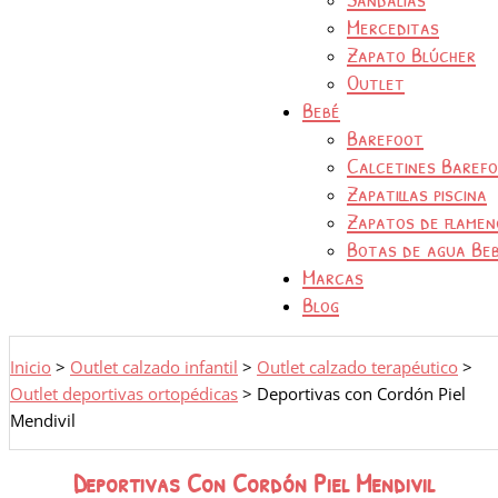
Merceditas
Zapato Blúcher
Outlet
Bebé
Barefoot
Calcetines Baref
Zapatillas piscina
Zapatos de flamen
Botas de agua Be
Marcas
Blog
Inicio
>
Outlet calzado infantil
>
Outlet calzado terapéutico
>
Outlet deportivas ortopédicas
>
Deportivas con Cordón Piel
Mendivil
Deportivas Con Cordón Piel Mendivil