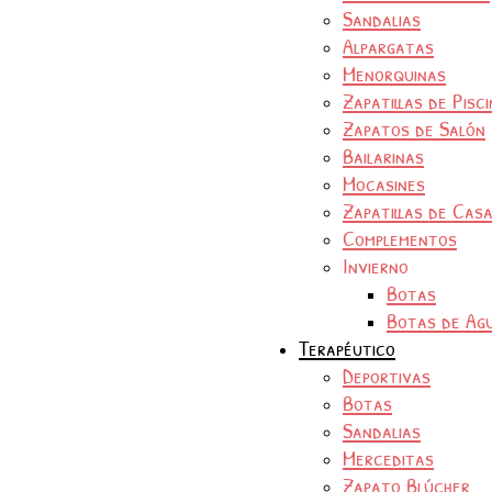
Sandalias
Alpargatas
Menorquinas
Zapatillas de Pisc
Zapatos de Salón
Bailarinas
Mocasines
Zapatillas de Cas
Complementos
Invierno
Botas
Botas de Ag
Terapéutico
Deportivas
Botas
Sandalias
Merceditas
Zapato Blúcher