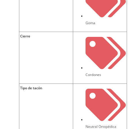
Goma
Cierre
Cordones
Tipo de tacón
Neutral Ortopédica