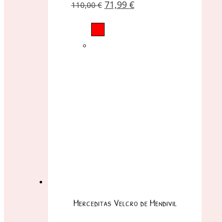
71,99
€
110,00
€
Merceditas Velcro de Mendivil