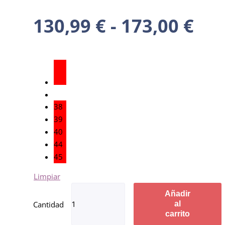
130,99
€
-
173,00
€
38
39
40
44
45
Limpiar
Añadir
al
carrito