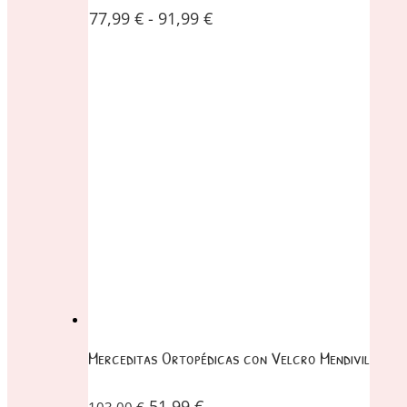
77,99
€
-
91,99
€
Merceditas Ortopédicas con Velcro Mendivil
51,99
€