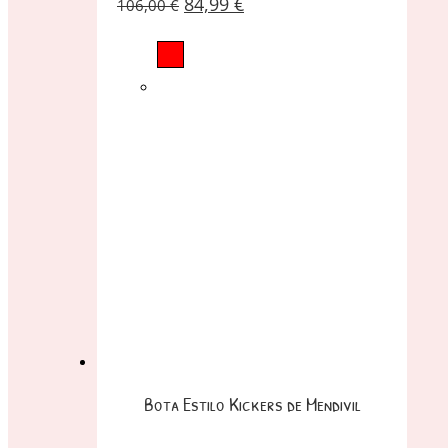
84,99
€
106,00
€
Bota Estilo Kickers de Mendivil