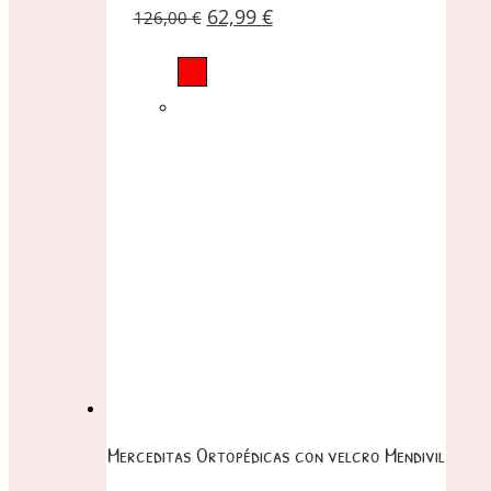
62,99
€
126,00
€
Merceditas Ortopédicas con velcro Mendivil