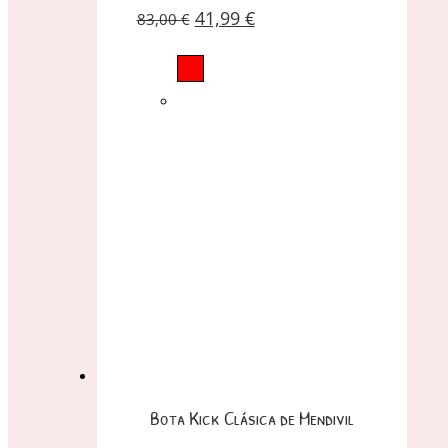
41,99
€
83,00
€
Bota Kick Clásica de Mendivil