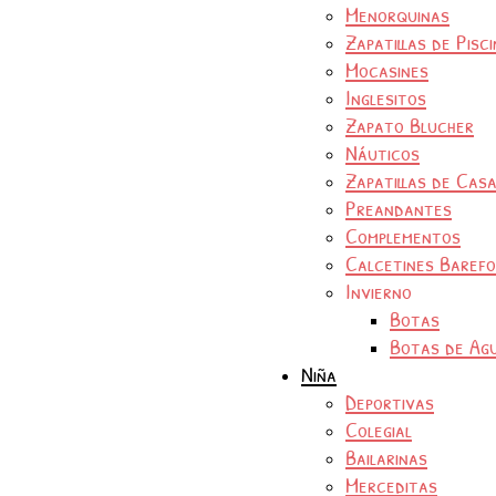
Menorquinas
Zapatillas de Pisc
Mocasines
Inglesitos
Zapato Blucher
Náuticos
Zapatillas de Cas
Preandantes
Complementos
Calcetines Baref
Invierno
Botas
Botas de Ag
Niña
Deportivas
Colegial
Bailarinas
Merceditas