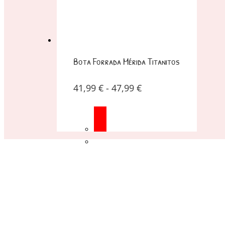
Bota Forrada Mérida Titanitos
41,99
€
-
47,99
€