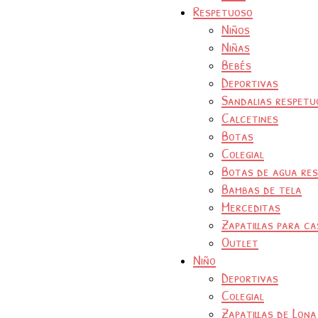
Respetuoso
Niños
Niñas
Bebés
Deportivas
Sandalias respetu
Calcetines
Botas
Colegial
Botas de agua re
Bambas de tela
Merceditas
Zapatillas para ca
Outlet
Niño
Deportivas
Colegial
Zapatillas de Lona