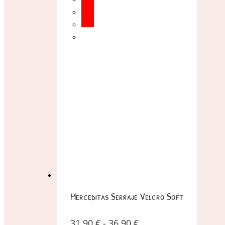
Merceditas Serraje Velcro Soft
31,90
€
-
36,90
€