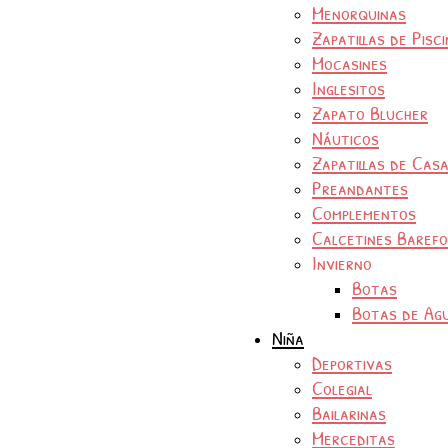
Menorquinas
Zapatillas de Pisc
Mocasines
Inglesitos
Zapato Blucher
Náuticos
Zapatillas de Cas
Preandantes
Complementos
Calcetines Baref
Invierno
Botas
Botas de Ag
Niña
Deportivas
Colegial
Bailarinas
Merceditas