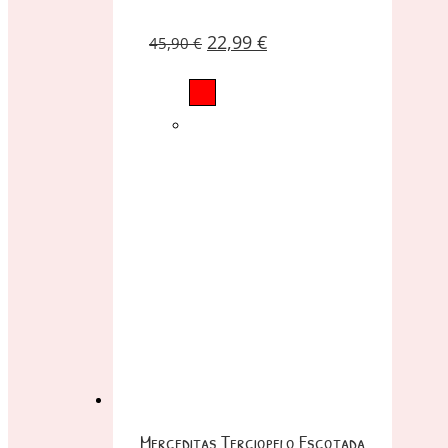
22,99
€
45,90
€
Merceditas Terciopelo Escotada