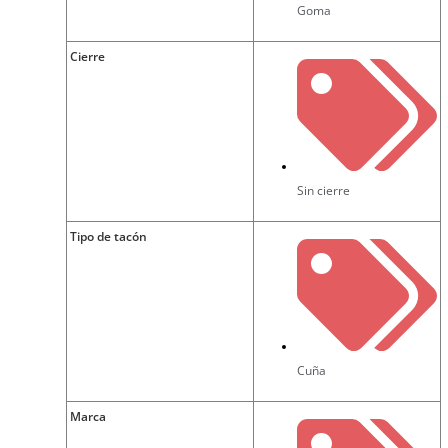
Goma
Cierre
Sin cierre
Tipo de tacón
Cuña
Marca