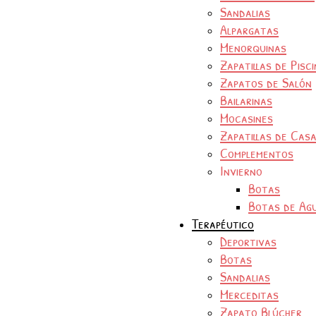
Sandalias
Alpargatas
Menorquinas
Zapatillas de Pisc
Zapatos de Salón
Bailarinas
Mocasines
Zapatillas de Cas
Complementos
Invierno
Botas
Botas de Ag
Terapéutico
Deportivas
Botas
Sandalias
Merceditas
Zapato Blúcher