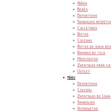
Niñas
Bebés
Deportivas
Sandalias respetu
Calcetines
Botas
Colegial
Botas de agua re
Bambas de tela
Merceditas
Zapatillas para ca
Outlet
Niño
Deportivas
Colegial
Zapatillas de Lona
Sandalias
Alpargatas