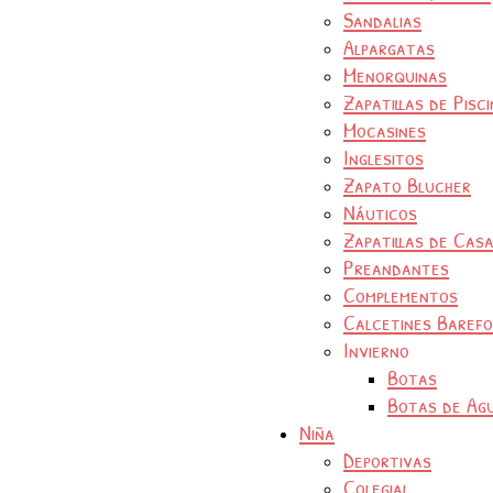
Sandalias
Alpargatas
Menorquinas
Zapatillas de Pisc
Mocasines
Inglesitos
Zapato Blucher
Náuticos
Zapatillas de Cas
Preandantes
Complementos
Calcetines Baref
Invierno
Botas
Botas de Ag
Niña
Deportivas
Colegial