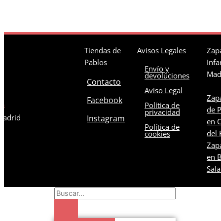
Tiendas de
Avisos Legales
Zapa
Pablos
Infa
Envío y
Mad
devoluciones
Contacto
Aviso Legal
Zapa
Facebook
Política de
os
de 
privacidad
 Madrid
Instagram
en C
Política de
del 
cookies
Zapa
en B
Sal
Search
...