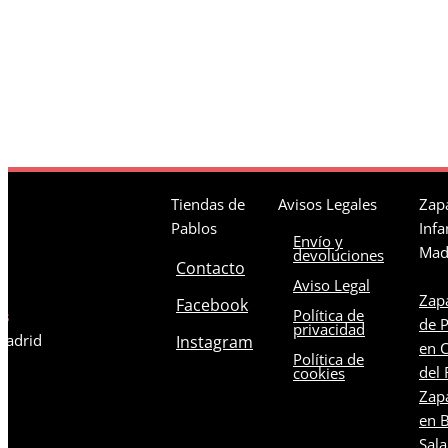
Tiendas de
Avisos Legales
Zapa
Pablos
Infa
Envío y
Mad
devoluciones
Contacto
Aviso Legal
Zapa
Facebook
Política de
os
de 
privacidad
 Madrid
Instagram
en C
Política de
del 
cookies
Zapa
en B
Sal