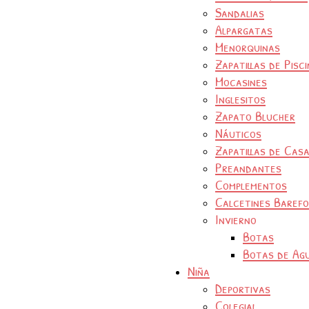
Sandalias
Alpargatas
Menorquinas
Zapatillas de Pisc
Mocasines
Inglesitos
Zapato Blucher
Náuticos
Zapatillas de Cas
Preandantes
Complementos
Calcetines Baref
Invierno
Botas
Botas de Ag
Niña
Deportivas
Colegial