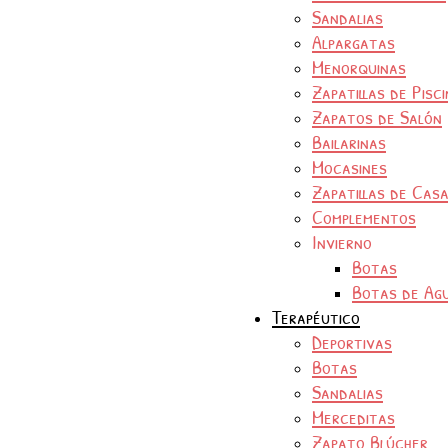
Sandalias
Alpargatas
Menorquinas
Zapatillas de Pisc
Zapatos de Salón
Bailarinas
Mocasines
Zapatillas de Cas
Complementos
Invierno
Botas
Botas de Ag
Terapéutico
Deportivas
Botas
Sandalias
Merceditas
Zapato Blúcher