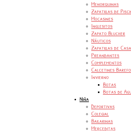
Menorquinas
Zapatillas de Pisc
Mocasines
Inglesitos
Zapato Blucher
Náuticos
Zapatillas de Cas
Preandantes
Complementos
Calcetines Baref
Invierno
Botas
Botas de Ag
Niña
Deportivas
Colegial
Bailarinas
Merceditas