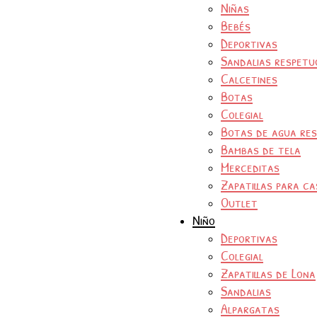
Niñas
Bebés
Deportivas
Sandalias respetu
Calcetines
Botas
Colegial
Botas de agua re
Bambas de tela
Merceditas
Zapatillas para ca
Outlet
Niño
Deportivas
Colegial
Zapatillas de Lona
Sandalias
Alpargatas