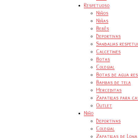
Respetuoso
Niños
Niñas
Bebés
Deportivas
Sandalias respetu
Calcetines
Botas
Colegial
Botas de agua re
Bambas de tela
Merceditas
Zapatillas para ca
Outlet
Niño
Deportivas
Colegial
Zapatillas de Lona