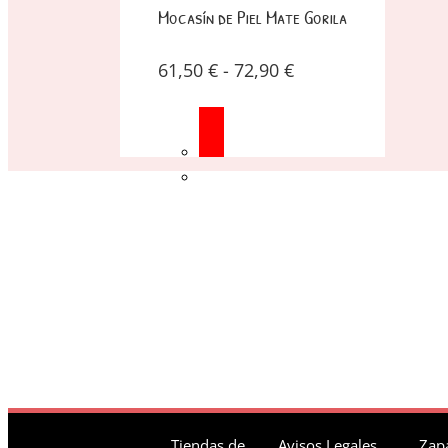
Mocasín de Piel Mate Gorila
61,50
€
-
72,90
€
Tiendas de
Avisos Legales
Zapa