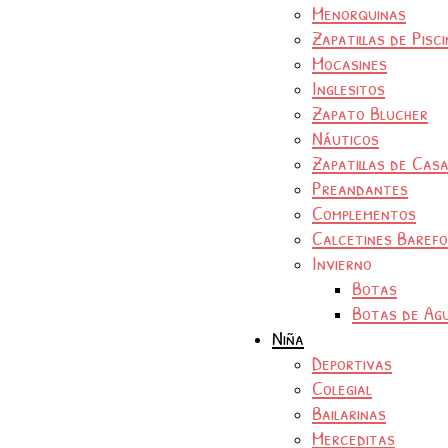
Menorquinas
Zapatillas de Pisc
Mocasines
Inglesitos
Zapato Blucher
Náuticos
Zapatillas de Cas
Preandantes
Complementos
Calcetines Baref
Invierno
Botas
Botas de Ag
Niña
Deportivas
Colegial
Bailarinas
Merceditas