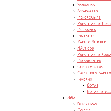
Sandalias
Alpargatas
Menorquinas
Zapatillas de Pisc
Mocasines
Inglesitos
Zapato Blucher
Náuticos
Zapatillas de Cas
Preandantes
Complementos
Calcetines Baref
Invierno
Botas
Botas de Ag
Niña
Deportivas
Colegial