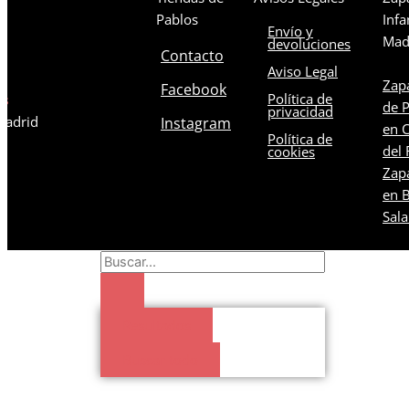
Pablos
Infa
Envío y
Mad
devoluciones
Contacto
Aviso Legal
Zapa
Facebook
Política de
os
de 
privacidad
 Madrid
Instagram
en C
Política de
del 
cookies
Zapa
en B
Sal
Search
...
Resultados
Buscar todo