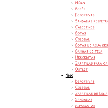
Niñas
Bebés
Deportivas
Sandalias respetu
Calcetines
Botas
Colegial
Botas de agua re
Bambas de tela
Merceditas
Zapatillas para ca
Outlet
Niño
Deportivas
Colegial
Zapatillas de Lona
Sandalias
Alpargatas