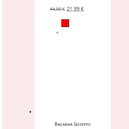
21,99
€
44,00
€
Bailarina Gioseppo