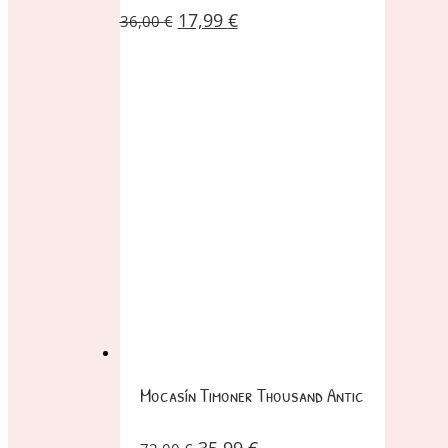
17,99
€
36,00
€
Mocasín Timoner Thousand Antic
35,99
€