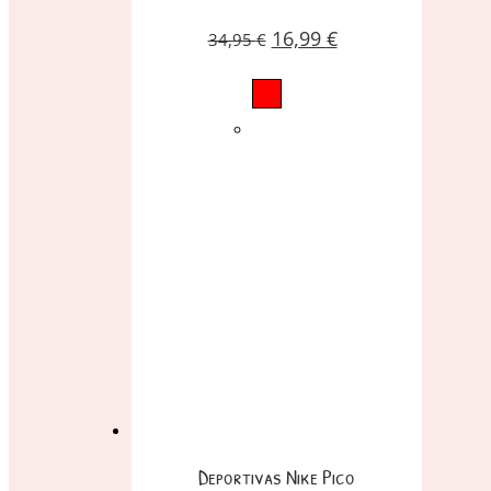
16,99
€
34,95
€
Deportivas Nike Pico