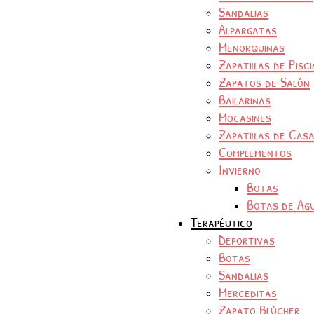
Sandalias
Alpargatas
Menorquinas
Zapatillas de Pisc
Zapatos de Salón
Bailarinas
Mocasines
Zapatillas de Cas
Complementos
Invierno
Botas
Botas de Ag
Terapéutico
Deportivas
Botas
Sandalias
Merceditas
Zapato Blúcher