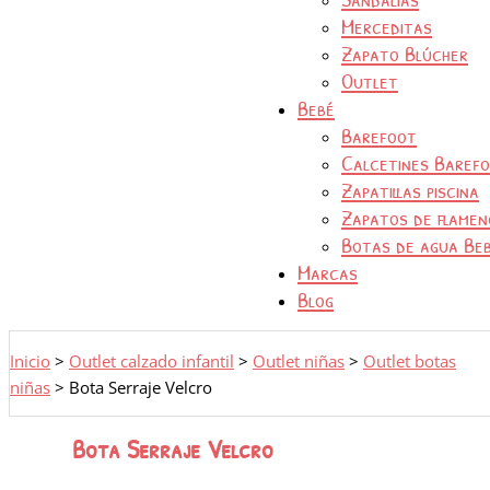
Merceditas
Zapato Blúcher
Outlet
Bebé
Barefoot
Calcetines Baref
Zapatillas piscina
Zapatos de flamen
Botas de agua Be
Marcas
Blog
Inicio
>
Outlet calzado infantil
>
Outlet niñas
>
Outlet botas
niñas
>
Bota Serraje Velcro
Bota Serraje Velcro