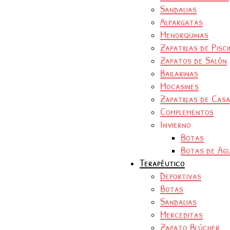
Sandalias
Alpargatas
Menorquinas
Zapatillas de Pisc
Zapatos de Salón
Bailarinas
Mocasines
Zapatillas de Cas
Complementos
Invierno
Botas
Botas de Ag
Terapéutico
Deportivas
Botas
Sandalias
Merceditas
Zapato Blúcher