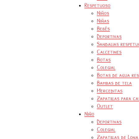
Respetuoso
Niños
Niñas
Bebés
Deportivas
Sandalias respetu
Calcetines
Botas
Colegial
Botas de agua re
Bambas de tela
Merceditas
Zapatillas para ca
Outlet
Niño
Deportivas
Colegial
Zapatillas de Lona