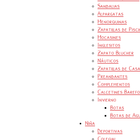
Sandalias
Alpargatas
Menorquinas
Zapatillas de Pisc
Mocasines
Inglesitos
Zapato Blucher
Náuticos
Zapatillas de Cas
Preandantes
Complementos
Calcetines Baref
Invierno
Botas
Botas de Ag
Niña
Deportivas
Colegial