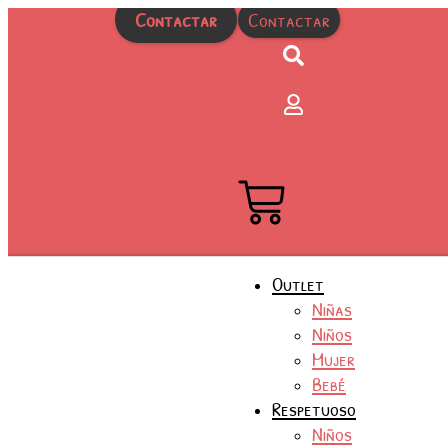
Ir
Contactar
Contactar
al
contenido
915 15 16 75
0,00
€
0
Carrito
Outlet
Niñas
Niños
Mujer
Bebé
Respetuoso
Niños