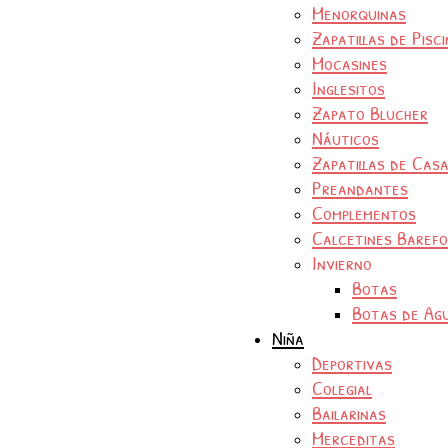
Menorquinas
Zapatillas de Pisc
Mocasines
Inglesitos
Zapato Blucher
Náuticos
Zapatillas de Cas
Preandantes
Complementos
Calcetines Baref
Invierno
Botas
Botas de Ag
Niña
Deportivas
Colegial
Bailarinas
Merceditas