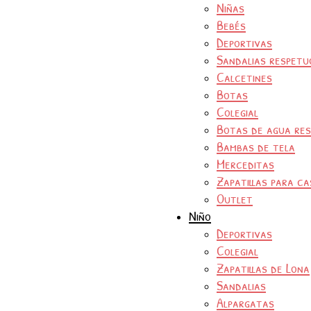
Niñas
Bebés
Deportivas
Sandalias respetu
Calcetines
Botas
Colegial
Botas de agua re
Bambas de tela
Merceditas
Zapatillas para ca
Outlet
Niño
Deportivas
Colegial
Zapatillas de Lona
Sandalias
Alpargatas