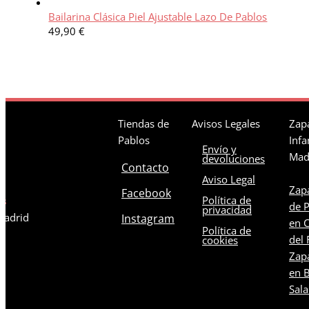
Bailarina Clásica Piel Ajustable Lazo De Pablos
49,90
€
Tiendas de
Avisos Legales
Zapa
Pablos
Infa
Envío y
Mad
devoluciones
Contacto
Aviso Legal
Zapa
Facebook
Política de
os
de 
privacidad
 Madrid
Instagram
en C
Política de
del 
cookies
Zapa
en B
Sal