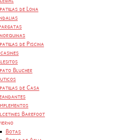
patillas de Lona
ndalias
pargatas
norquinas
patillas de Piscina
casines
glesitos
pato Blucher
uticos
patillas de Casa
eandantes
mplementos
lcetines Barefoot
vierno
Botas
Botas de Agua