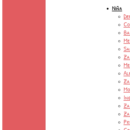
Niña
De
Co
Ba
Me
Sa
Za
Me
Al
Za
Mo
In
Za
Za
Pr
Co