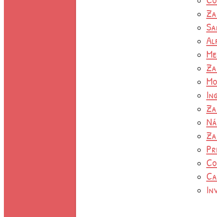
Za
Sa
Al
Me
Za
Mo
In
Za
Ná
Za
Pr
Co
Ca
In