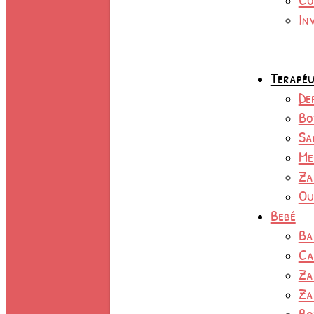
In
Terapéu
De
Bo
Sa
Me
Za
Ou
Bebé
Ba
Ca
Za
Za
Bo