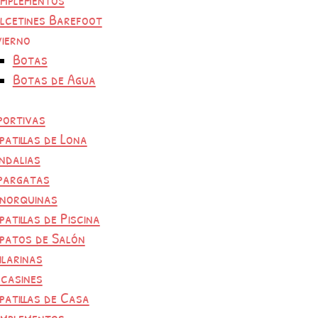
lcetines Barefoot
vierno
Botas
Botas de Agua
portivas
patillas de Lona
ndalias
pargatas
norquinas
patillas de Piscina
patos de Salón
ilarinas
casines
patillas de Casa
mplementos