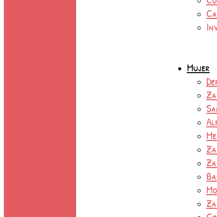
Ca
In
Mujer
De
Za
Sa
Al
Me
Za
Za
Ba
Mo
Za
Co