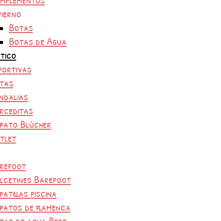
vierno
Botas
Botas de Agua
tico
portivas
tas
ndalias
rceditas
pato Blúcher
tlet
refoot
lcetines Barefoot
patillas piscina
patos de flamenca
tas de agua Bebe