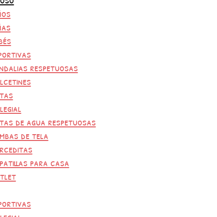
ños
ñas
bés
portivas
ndalias respetuosas
lcetines
tas
legial
tas de agua respetuosas
mbas de tela
rceditas
patillas para casa
tlet
portivas
legial