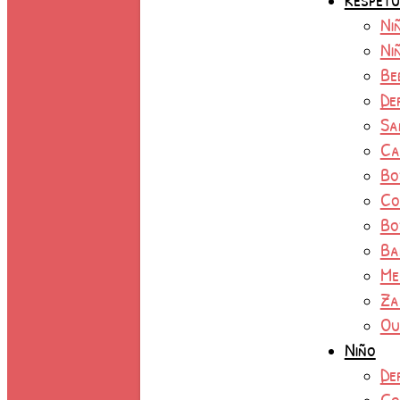
Ni
Ni
Be
De
Sa
Ca
Bo
Co
Bo
Ba
Me
Za
Ou
Niño
De
Co