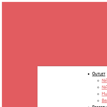
Ir
al
contenido
Outlet
Ni
Ni
Mu
Be
Respet