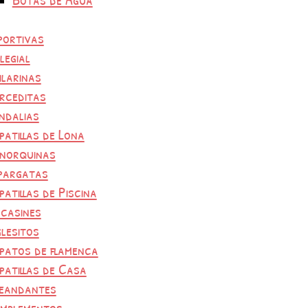
portivas
legial
ilarinas
rceditas
ndalias
patillas de Lona
norquinas
pargatas
patillas de Piscina
casines
glesitos
patos de flamenca
patillas de Casa
eandantes
mplementos