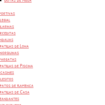
portivas
legial
ilarinas
rceditas
ndalias
patillas de Lona
norquinas
pargatas
patillas de Piscina
casines
glesitos
patos de flamenca
patillas de Casa
eandantes
mplementos