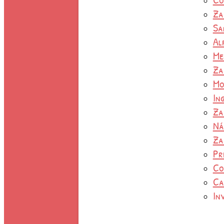
Za
Sa
Al
Me
Za
Mo
In
Za
Ná
Za
Pr
Co
Ca
In