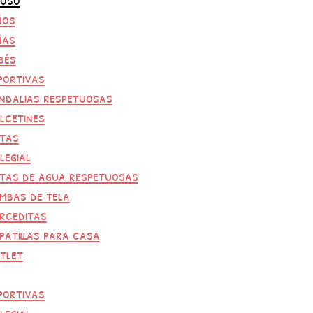
ños
ñas
bés
portivas
ndalias respetuosas
lcetines
tas
legial
tas de agua respetuosas
mbas de tela
rceditas
patillas para casa
tlet
portivas
legial