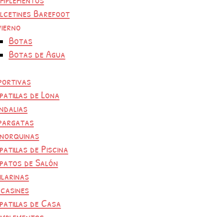
lcetines Barefoot
vierno
Botas
Botas de Agua
portivas
patillas de Lona
ndalias
pargatas
norquinas
patillas de Piscina
patos de Salón
ilarinas
casines
patillas de Casa
mplementos