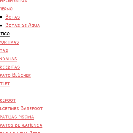
vierno
Botas
Botas de Agua
tico
portivas
tas
ndalias
rceditas
pato Blúcher
tlet
refoot
lcetines Barefoot
patillas piscina
patos de flamenca
tas de agua Bebe