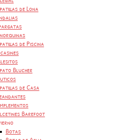
patillas de Lona
ndalias
pargatas
norquinas
patillas de Piscina
casines
glesitos
pato Blucher
uticos
patillas de Casa
eandantes
mplementos
lcetines Barefoot
vierno
Botas
Botas de Agua