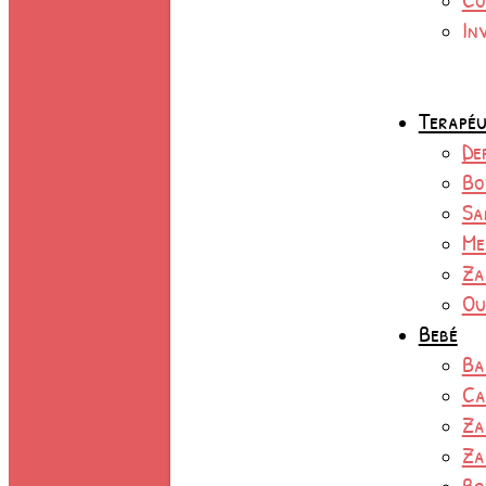
In
Terapéu
De
Bo
Sa
Me
Za
Ou
Bebé
Ba
Ca
Za
Za
Bo