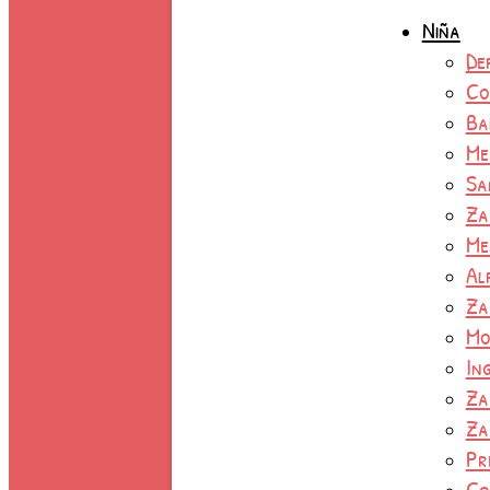
Niña
De
Co
Ba
Me
Sa
Za
Me
Al
Za
Mo
In
Za
Za
Pr
Co