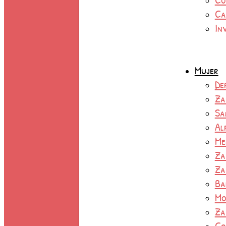
Ca
In
Mujer
De
Za
Sa
Al
Me
Za
Za
Ba
Mo
Za
Co