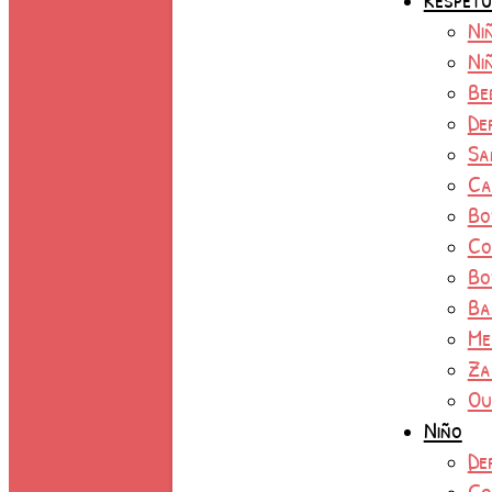
Ni
Ni
Be
De
Sa
Ca
Bo
Co
Bo
Ba
Me
Za
Ou
Niño
De
Co