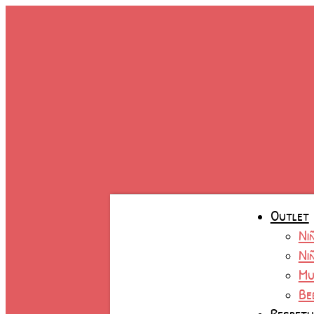
Ir
al
contenido
Outlet
Ni
Ni
Mu
Be
Respet