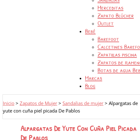
Merceditas
Zapato Blúcher
Outlet
Bebé
Barefoot
Calcetines Baref
Zapatillas piscina
Zapatos de flamen
Botas de agua Be
Marcas
Blog
Inicio
>
Zapatos de Mujer
>
Sandalias de mujer
>
Alpargatas de
yute con cuña piel picada De Pablos
Alpargatas De Yute Con Cuña Piel Picada
De Pablos