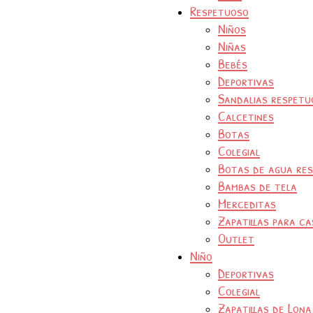
Respetuoso
Niños
Niñas
Bebés
Deportivas
Sandalias respetu
Calcetines
Botas
Colegial
Botas de agua re
Bambas de tela
Merceditas
Zapatillas para ca
Outlet
Niño
Deportivas
Colegial
Zapatillas de Lona