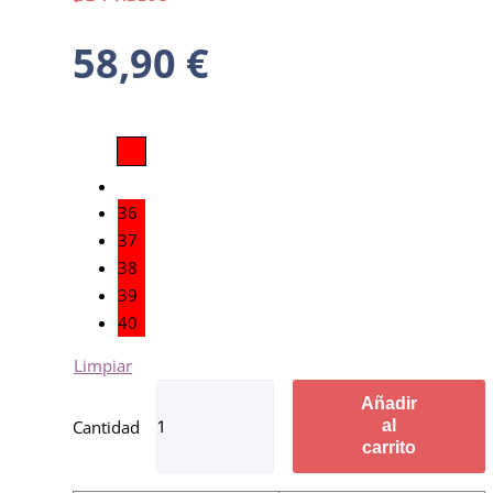
58,90
€
36
37
38
39
40
Limpiar
Añadir
al
carrito