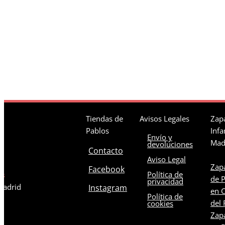
Tiendas de
Avisos Legales
Zapa
Pablos
Infa
Envío y
Mad
devoluciones
Contacto
Aviso Legal
Zapa
Facebook
Política de
os
de 
privacidad
 Madrid
Instagram
en C
Política de
del 
cookies
Zapa