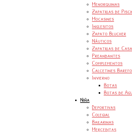
Menorquinas
Zapatillas de Pisc
Mocasines
Inglesitos
Zapato Blucher
Náuticos
Zapatillas de Cas
Preandantes
Complementos
Calcetines Baref
Invierno
Botas
Botas de Ag
Niña
Deportivas
Colegial
Bailarinas
Merceditas