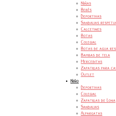
Niñas
Bebés
Deportivas
Sandalias respetu
Calcetines
Botas
Colegial
Botas de agua re
Bambas de tela
Merceditas
Zapatillas para ca
Outlet
Niño
Deportivas
Colegial
Zapatillas de Lona
Sandalias
Alpargatas