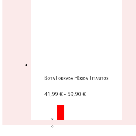
Bota Forrada Mérida Titanitos
41,99
€
-
59,90
€