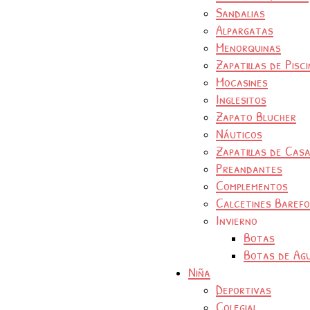
Sandalias
Alpargatas
Menorquinas
Zapatillas de Pisc
Mocasines
Inglesitos
Zapato Blucher
Náuticos
Zapatillas de Cas
Preandantes
Complementos
Calcetines Baref
Invierno
Botas
Botas de Ag
Niña
Deportivas
Colegial