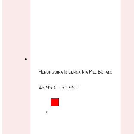
Menorquina Ibicenca Ria Piel Búfalo
45,95
€
-
51,95
€