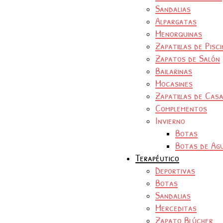
Sandalias
Alpargatas
Menorquinas
Zapatillas de Pisc
Zapatos de Salón
Bailarinas
Mocasines
Zapatillas de Cas
Complementos
Invierno
Botas
Botas de Ag
Terapéutico
Deportivas
Botas
Sandalias
Merceditas
Zapato Blúcher