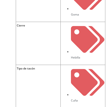
Goma
Cierre
Hebilla
Tipo de tacón
Cuña